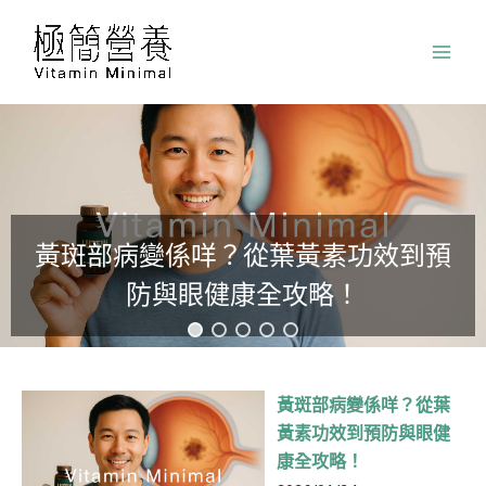
跳
至
主
要
內
容
黃斑部病變係咩？從葉黃素功效到預
防與眼健康全攻略！
黃斑部病變係咩？從葉
黃素功效到預防與眼健
康全攻略！