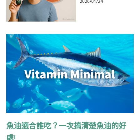
2026/01/24
頁
頁
頁
頁
頁
面
面
面
面
面
魚油適合誰吃？一次搞清楚魚油的好
處!