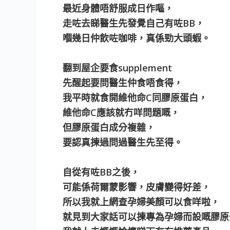
最近身體唔舒服成日作嘔，
走咗去睇醫生先發覺自己有咗BB，
嗰幾日仲飲咗咖啡，真係勁大頭蝦。
翻到屋企要食supplement
先醒起要問醫生仲食唔食得，
我平時就食開維他命C同膠原蛋白，
維他命C應該就冇咩問題嘅，
但膠原蛋白成分複雜，
要認真揀過問過醫生先至得。
自從有咗BB之後，
可能係荷爾蒙影響，皮膚變得好差，
所以我就上網查孕婦美顏可以食咩啦，
就見到大家話可以揀專為孕婦而設嘅膠原