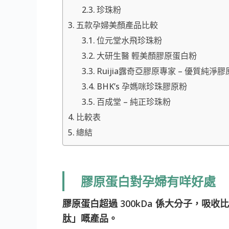
珍珠粉
五款孕婦美顏產品比較
位元堂水飛珍珠粉
大研生醫 輕美顏膠原蛋白粉
Ruijia露奇亞膠原專家 – 優質純淨
BHK’s 孕媽咪珍珠膠原粉
百成堂 – 純正珍珠粉
比較表
總結
膠原蛋白對孕婦有咩好處
膠原蛋白超過 300kDa 係大分子，吸收
肽」嘅產品。