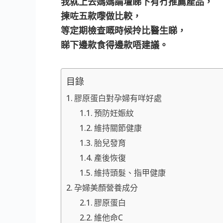
我就上去媽媽論壇睇下有冇推薦產品，
揀咗五款嚟做比較，
等定期檢查嘅時候拎比醫生睇，
睇下邊款食得邊款唔建議。
目錄
膠原蛋白對孕婦有咩好處
預防妊娠紋
維持關節健康
胎兒發育
產後恢復
維持頭髮、指甲健康
孕婦美顏營養成分
膠原蛋白
維他命C