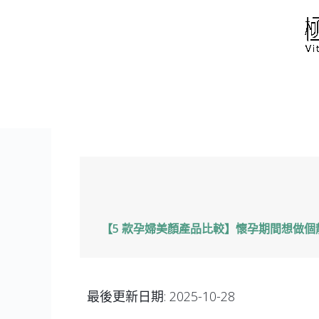
跳
至
主
要
內
容
【5 款孕婦美顏產品比較】懷孕期間想做
最後更新日期:
2025-10-28