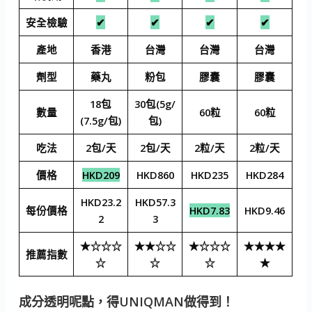
安全檢驗
✔
✔
✔
✔
產地
香港
台灣
台灣
台灣
劑型
藥丸
粉包
膠囊
膠囊
18包
30包(5g/
數量
60粒
60粒
(7.5g/包)
包)
吃法
2包/天
2包/天
2粒/天
2粒/天
價格
HKD209
HKD860
HKD235
HKD284
HKD23.2
HKD57.3
每份價格
HKD7.83
HKD9.46
2
3
★☆☆☆
★★☆☆
★☆☆☆
★★★★
推薦指數
☆
☆
☆
★
成分透明呢點，得UNIQMAN做得到！