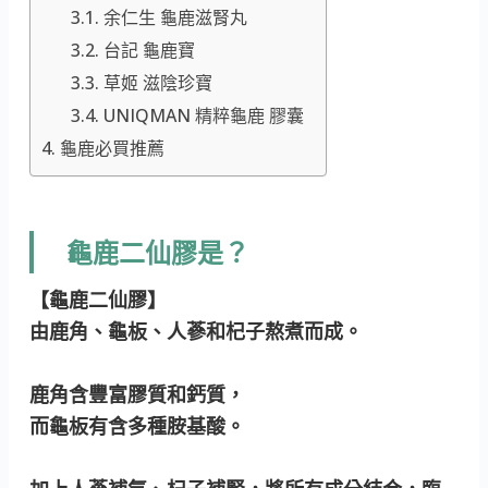
余仁生 龜鹿滋腎丸
台記 龜鹿寶
草姬 滋陰珍寶
UNIQMAN 精粹龜鹿 膠囊
龜鹿必買推薦
龜鹿二仙膠是？
【龜鹿二仙膠】
由鹿角、龜板、人蔘和杞子熬煮而成。
鹿角含豐富膠質和鈣質，
而龜板有含多種胺基酸。