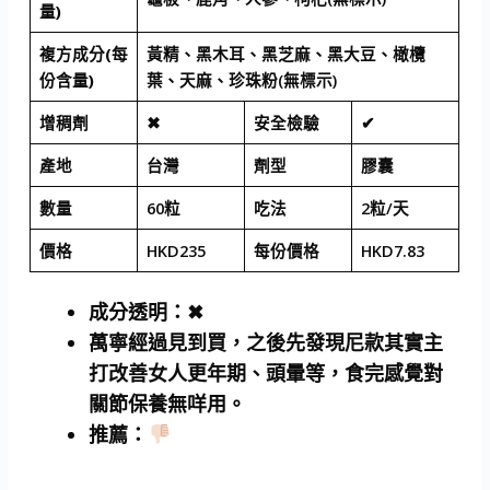
量)
複方成分(每
黃精、黑木耳、黑芝麻、黑大豆、橄欖
份含量)
葉、天麻、珍珠粉(無標示)
增稠劑
✖
安全檢驗
✔
產地
台灣
劑型
膠囊
數量
60粒
吃法
2粒/天
價格
HKD235
每份價格
HKD7.83
成分透明
：✖
萬寧經過見到買，之後先發現尼款其實主
打改善女人更年期、頭暈等，食完感覺對
關節保養無咩用。
推薦
：