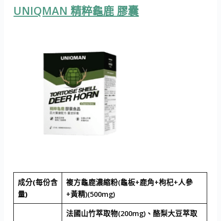
UNIQMAN 精粹龜鹿 膠囊
成分(每份含
複方龜鹿濃縮粉(龜板+鹿角+枸杞+人參
量)
+黃精)(500mg)
法國山竹萃取物(200mg)、酪梨大豆萃取