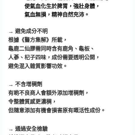
使氣血化生於脾胃，強壯身體，
氣血無損，精神自然充沛。
→ 避免成分不明
根據《醫方集解》所載，
龜鹿二仙膠需同時含有鹿角、龜板、
人蔘、杞子四味，成份需要透明公開，
避免混入雜質影響功效。
→ 不含增稠劑
有啲不良商人會額外添加增稠劑，
令整體質感更濃稠，
但隨意添加有機會損害原有嘅活性成份。
→
通過安全檢驗