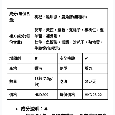
成分(每份含
枸杞，龜甲膠，鹿角膠(無標示)
量)
茯苓，黃芪，續斷，菟絲子，核桃仁，淫
複方成分(每
羊藿，補骨脂，
份含量)
杜仲，魚鰾製，當歸，沙苑子，熟地黃，
牛膝懷(無標示)
增稠劑
✖
安全檢驗
✔
產地
香港
劑型
藥丸
18包(7.5g/
數量
吃法
2包/天
包)
價格
HKD209
每份價格
HKD23.22
成分透明
：✖