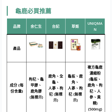
龜鹿必買推薦
UNIQMA
品牌
余仁生
台記
草姬
N
產品
複方龜鹿
濃縮粉
鹿角、全
龜板、鹿
枸杞、龜
(龜板、
龜、
角、
成分 (每
甲膠、
鹿角、枸
人蔘、枸
人蔘、枸
份含量)
鹿角膠
杞、人
杞 (無標
杞 (無標
(無標示)
參、黃
示)
示)
精)
(500mg)