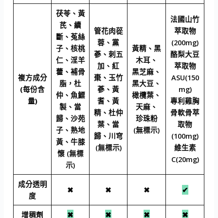
茯苓、黃
法國山竹
芪、續
管花肉蓯
萃取物
斷、菟絲
蓉、黨
(200mg)
子、核桃
黃精、黑
蔘、刺五
酪梨大豆
仁、淫羊
木耳、
加、紅
萃取物
藿、補骨
黑芝麻、
複方成分
棗、玉竹
ASU(150
脂，杜
黑大豆、
(每份含
蔘、黃
mg)
仲、魚鰾
橄欖葉、
量)
耆、黃
專利雞胸
製、當
天麻、
精、杜仲
骨軟骨萃
歸、沙苑
珍珠粉
葉、當
取物
子、熟地
(無標示)
歸、川穹
(100mg)
黃、牛膝
(無標示)
維生素
懷 (無標
C(20mg)
示)
成分透明
✖
✖
✖
✔
度
增稠劑
✖
✖
✖
✖