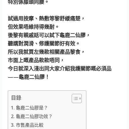
特別係膝頭同腰。
試過用按摩、熱敷等黎舒緩痛楚，
但效果唔維持得幾耐。
後黎有親戚話可以試下龜鹿二仙膠，
聽講對潤滑、修護關節好有效。
所以我就買左幾款相關產品黎食，
市面上嘅產品款款唔同，
今日就深入淺出同大家介紹我護關節嘅必須品
——龜鹿二仙膠！
目錄
龜鹿二仙膠是？
龜鹿二仙膠功效？
市售產品比較