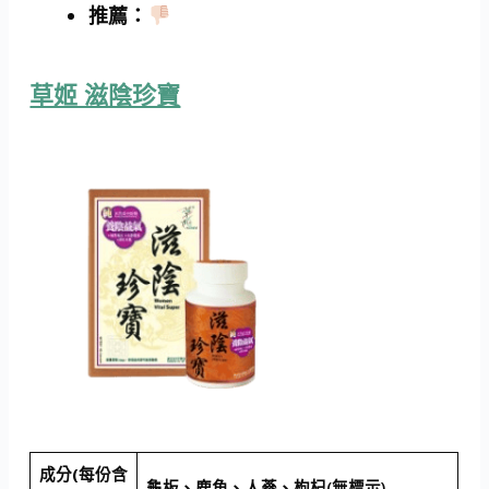
推薦
：
草姬 滋陰珍寶
成分(每份含
龜板、鹿角、人蔘、枸杞(無標示)