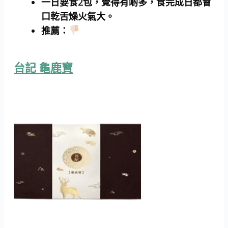
一日要食2包，覺得有啲多，食完成日都會
口乾舌燥火氣大。
推薦
：
台記 龜鹿寶