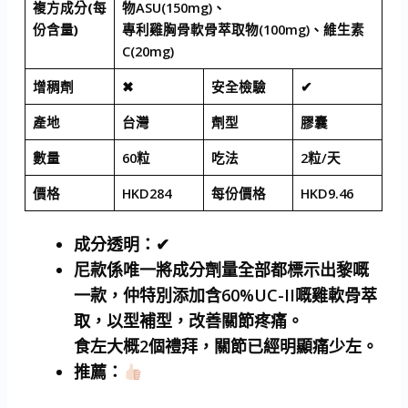
複方成分(每
物ASU(150mg)、
份含量)
專利雞胸骨軟骨萃取物(100mg)、維生素
C(20mg)
增稠劑
✖
安全檢驗
✔
產地
台灣
劑型
膠囊
數量
60粒
吃法
2粒/天
價格
HKD284
每份價格
HKD9.46
成分透明
：✔
尼款係唯一將成分劑量全部都標示出黎嘅
一款，仲特別添加含60%UC-II嘅雞軟骨萃
取，以型補型，改善關節疼痛。
食左大概2個禮拜，關節已經明顯痛少左。
推薦
：