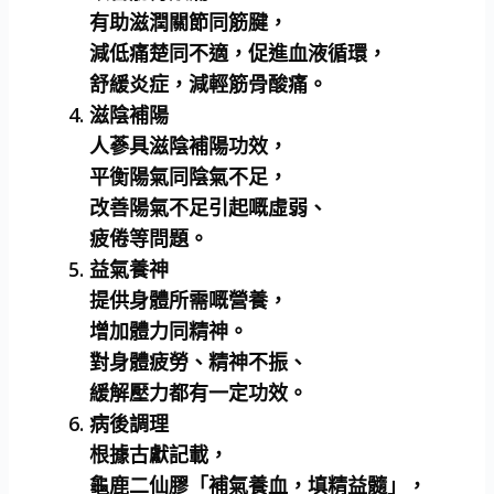
有助滋潤關節同筋腱，
減低痛楚同不適，促進血液循環，
舒緩炎症，減輕筋骨酸痛。
滋陰補陽
人蔘具滋陰補陽功效，
平衡陽氣同陰氣不足，
改善陽氣不足引起嘅虛弱、
疲倦等問題。
益氣養神
提供身體所需嘅營養，
增加體力同精神。
對身體疲勞、精神不振、
緩解壓力都有一定功效。
病後調理
根據古獻記載，
龜鹿二仙膠「補氣養血，填精益髓」，