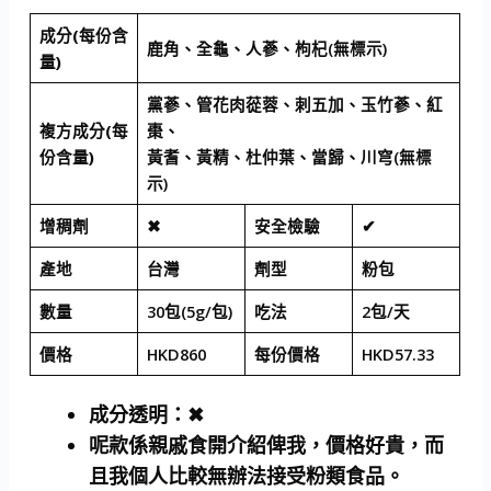
成分(每份含
鹿角、全龜、人蔘、枸杞(無標示)
量)
黨蔘、管花肉蓯蓉、刺五加、玉竹蔘、紅
複方成分(每
棗、
份含量)
黃耆、黃精、杜仲葉、當歸、川穹(無標
示)
增稠劑
✖
安全檢驗
✔
產地
台灣
劑型
粉包
數量
30包(5g/包)
吃法
2包/天
價格
HKD860
每份價格
HKD57.33
成分透明
：✖
呢款係親戚食開介紹俾我，價格好貴，而
且我個人比較無辦法接受粉類食品。