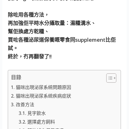
除咗用各種方法，
再加強佢平時水分攝取量：濕糧溝水、
幫佢換處方乾糧、
買咗各種泌尿道保養嘅零食同supplement比佢
試。
終於，冇再翻發了!!
目錄
貓咪出現泌尿系統問題原因
貓咪出現泌尿系統疾病症狀
改善方法
見字飲水
選擇處方飼料