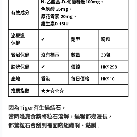
N-乙醯基-D-葡萄糖胺100mg、
色氨酸 35mg、
有效成分
原花青素 20mg、
維生素D 15IU
泌尿道
✔
劑型
粉包
保健
腎臟保健
沒有標示
數量
30包
膀胱保健
✔
價錢
HK$298
產地
香港
每日價格
HK$10
推薦指數
★★☆☆☆
因為Tiger有生過結石，
當時喺靠食藥將粒石溶解，過程都幾漫長，
都驚粒石會刮到裡面啲組織啊、黏膜..