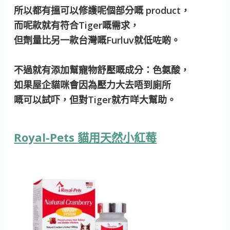
所以都有搵可以修護呢個部分嘅 product，
而呢款就有符合Tiger嘅需求，
但劑量比另一款台灣嘅Furluv就低咗啲。
不過就有添加幫寵物舒壓嘅成分：色氨酸，
如果屋企貓咪會因為壓力大去唔到廁所
嘅可以試吓，但對Tiger就冇咩大幫助。
Royal-Pets 貓用天然小紅莓