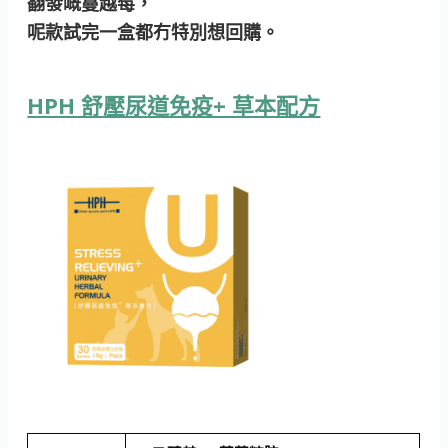
翻發嘅蔓越莓，
呢款試完一盒都冇特別想回購。
HPH 舒壓尿道免疫+ 草本配方