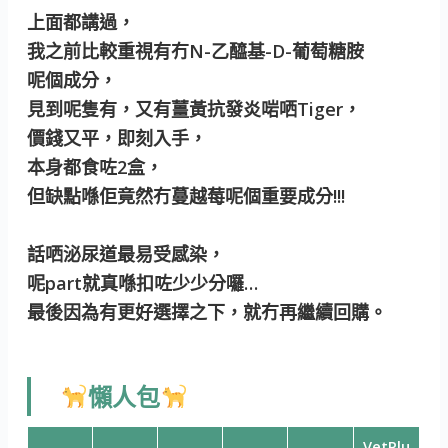
上面都講過，
我之前比較重視有冇N-乙醯基-D-葡萄糖胺
呢個成分，
見到呢隻有，又有薑黃抗發炎啱哂Tiger，
價錢又平，即刻入手，
本身都食咗2盒，
但缺點喺佢竟然冇蔓越莓呢個重要成分!!!
話哂泌尿道最易受感染，
呢part就真喺扣咗少少分囉…
最後因為有更好選擇之下，就冇再繼續回購。
懶人包
VetPlu