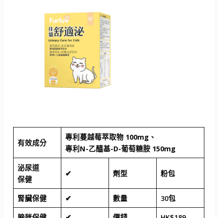
專利蔓越莓萃取物 100mg、
有效成分
專利N-乙醯基-D-葡萄糖胺 150mg
泌尿道
✔
劑型
粉包
保健
腎臟保健
✔
數量
30包
膀胱保健
✔
價錢
HK$189