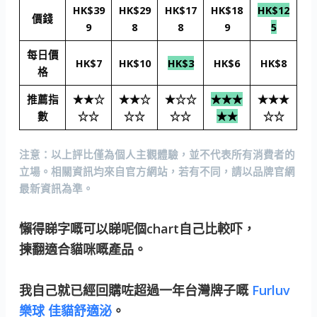
HK$39
HK$29
HK$17
HK$18
HK$12
價錢
9
8
8
9
5
每日價
HK$7
HK$10
HK$3
HK$6
HK$8
格
推薦指
★★☆
★★☆
★☆☆
★★★
★★★
數
☆☆
☆☆
☆☆
★★
☆☆
注意：
以上評比僅為個人主觀體驗，並不代表所有消費者的
立場。相關資訊均來自官方網站，若有不同，請以品牌官網
最新資訊為準。
懶得睇字嘅可以睇呢個chart自己比較吓，
揀翻適合貓咪嘅產品。
我自己就已經回購咗超過一年台灣牌子嘅
Furluv
樂球 佳貓舒適泌
。