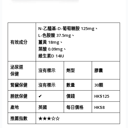
N-乙醯基-D-葡萄糖胺 125mg、
L-色胺酸 37.5mg、
有效成分
薑黃 18mg、
葉酸 0.09mg、
維生素D 14IU
泌尿道
沒有標示
劑型
膠囊
保健
腎臟保健
沒有標示
數量
30顆
膀胱保健
✔
價錢
HK$125
產地
英國
每日價格
HK$8
推薦指數
★★★☆☆