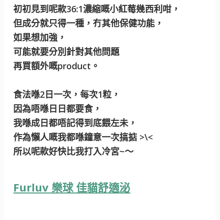
初初見到呢款36:1濃縮嘅小紅莓幾西利咁，
但成分就只得一種，冇其他保健功能，
如果想加強，
可能就要分別針對其他問題
再買額外嘅product。
食法喺2日一次，每次1粒，
因為唔喺日日都要食，
我喺成日都唔記得到底餵左未，
作為懶人嘅我都喺鐘意一次搞掂 >\<
所以呢款好快比我打入冷宮~～
Furluv 樂球 佳貓舒適泌