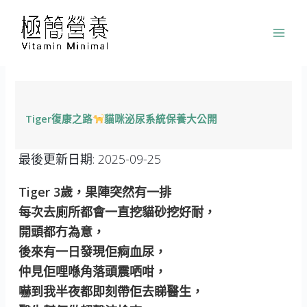
跳
至
主
要
內
容
Tiger復康之路
貓咪泌尿系統保養大公開
最後更新日期:
2025-09-25
Tiger 3歲，果陣突然有一排
每次去廁所都會一直挖貓砂挖好耐，
開頭都冇為意，
後來有一日發現佢痾血尿，
仲見佢哩喺角落頭震哂咁，
嚇到我半夜都即刻帶佢去睇醫生，