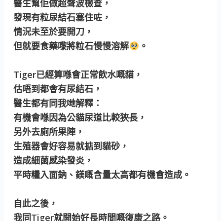
醫生幫佢做超聲波檢查，
發現有粒尿結石塞住咗，
情況未至於要開刀，
但就要食藥嚟將粒石慢慢溶解
。
Tiger已經算喺會正常飲水嘅貓，
估唔到都會有尿結石，
醫生都有同我哋解釋：
有機會喺因為公貓尿道比較狹長，
另外去廁所果陣，
生殖器會好容易就掂到貓砂，
造成細菌感染發炎，
平時糧入面鈉、鎂嘅含量太高都有機會造成。
自此之後，
我同Tiger就開始好長時間嘅復康之路。