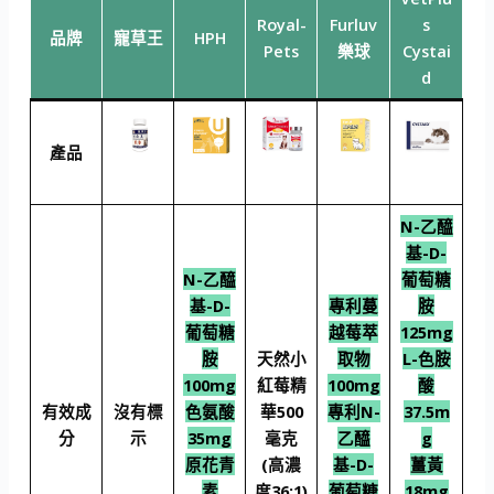
Royal-
Furluv
s
品牌
寵草王
HPH
Pets
樂球
Cystai
d
產品
N-乙醯
基-D-
N-乙醯
葡萄糖
基-D-
專利蔓
胺
葡萄糖
越莓萃
125mg
胺
天然小
取物
L-色胺
100mg
紅莓精
100mg
酸
有效成
沒有標
色氨酸
華500
專利N-
37.5m
分
示
35mg
毫克
乙醯
g
原花青
(高濃
基-D-
薑黃
素
度36:1)
葡萄糖
18mg