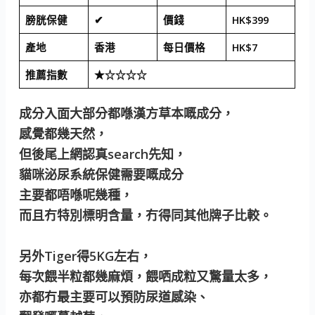
膀胱保健
✔
價錢
HK$399
產地
香港
每日價格
HK$7
推薦指數
★☆☆☆☆
成分入面大部分都喺漢方草本嘅成分，
感覺都幾天然，
但後尾上網認真search先知，
貓咪泌尿系統保健需要嘅成分
主要都唔喺呢幾種，
而且冇特別標明含量，冇得同其他牌子比較。
另外Tiger得5KG左右，
每次餵半粒都幾麻煩，餵哂成粒又驚量太多，
亦都冇最主要可以預防尿道感染、