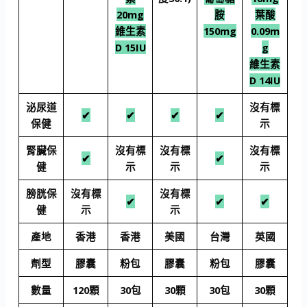
20mg
胺
葉酸
維生素
150mg
0.09m
D 15IU
g
維生素
D 14IU
泌尿道
沒有標
✔
✔
✔
✔
保健
示
腎臟保
沒有標
沒有標
沒有標
✔
✔
健
示
示
示
膀胱保
沒有標
沒有標
✔
✔
✔
健
示
示
產地
香港
香港
美國
台灣
英國
劑型
膠囊
粉包
膠囊
粉包
膠囊
數量
120顆
30包
30顆
30包
30顆