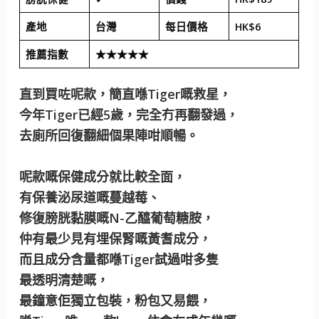
產地
台灣
每日價格
HK$6
推薦指數
★★★★★
直到買咗呢款，簡直喺Tiger嘅救星，
今年Tiger已經5歲，完全冇再翻發過，
去廁所回復翻細個果陣咁順暢。
呢款嘅保健成分就比較全面，
有保養泌尿道嘅蔓越莓、
修復膀胱黏膜嘅N-乙醯葡萄糖胺，
仲有最少見有埋保腎嘅黃耆成分，
而且成分含量都喺Tiger試過咁多隻
最透明清楚嘅，
最鐘意佢獨立包裝，粉包又易餵，