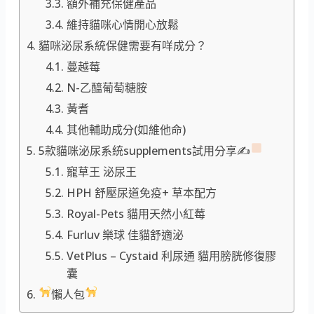
額外補充保健產品
維持貓咪心情開心放鬆
貓咪泌尿系統保健需要有咩成分？
蔓越莓
N-乙醯葡萄糖胺
黃耆
其他輔助成分(如維他命)
5款貓咪泌尿系統supplements試用分享✍
寵草王 泌尿王
HPH 舒壓尿道免疫+ 草本配方
Royal-Pets 貓用天然小紅莓
Furluv 樂球 佳貓舒適泌
VetPlus – Cystaid 利尿通 貓用膀胱修復膠
囊
懶人包