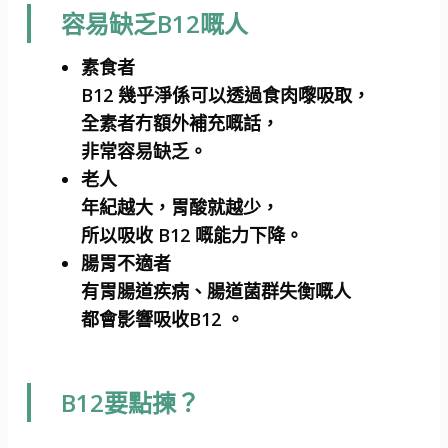
容易缺乏B12嘅人
素食者
B12 幾乎淨係可以透過食肉嚟吸取，
全素者冇額外補充嘅話，
非常容易缺乏。
老人
年紀越大，胃酸就越少，
所以吸收 B12 嘅能力下降。
腸胃不適者
有胃腸道疾病、腸道菌群失衡嘅人
都會影響吸收B12 。
B12要點揀？