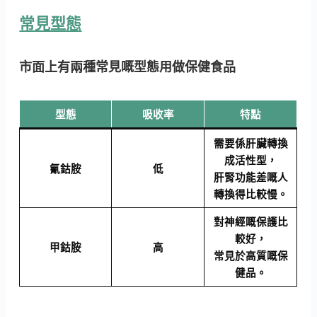
常見型態
市面上有兩種常見嘅型態用做保健食品
型態
吸收率
特點
需要係肝臟轉換
成活性型，
氰鈷胺
低
肝腎功能差嘅人
轉換得比較慢。
對神經嘅保護比
較好，
甲鈷胺
高
常見於高質嘅保
健品。