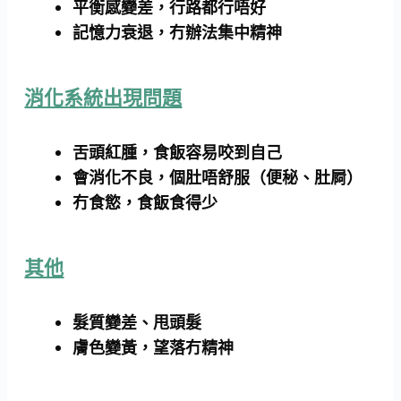
平衡感變差，行路都行唔好
記憶力衰退，冇辦法集中精神
消化系統出現問題
舌頭紅腫，食飯容易咬到自己
會消化不良，個肚唔舒服（便秘、肚屙）
冇食慾，食飯食得少
其他
髮質變差、甩頭髮
膚色變黃，望落冇精神