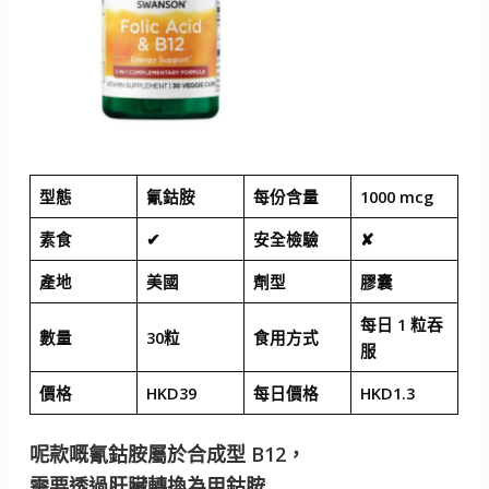
型態
氰鈷胺
每份含量
1000 mcg
素食
✔
安全檢驗
✘
產地
美國
劑型
膠囊
每日 1 粒吞
數量
30粒
食用方式
服
價格
HKD39
每日價格
HKD1.3
呢款嘅氰鈷胺屬於合成型 B12，
需要透過肝臟轉換為甲鈷胺