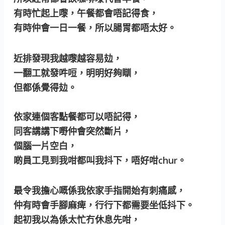
有時忙起上嚟，午餐都會唔記得食，
有時仲會一日一餐，所以腸胃都唔太好。
近排發現我越嚟越容易攰，
一翻工就發吽哣，明明好夠瞓，
但都係覺得攰。
依家連個客點餐都可以唔記得，
同客講講下嘢仲會突然斷片，
個腦一片空白，
啲員工見到我咁都叫我抖下，唔好咁chur。
最令我擔心嘅係我依家手指開始有刺痛感，
仲有時會手腳麻痺，行行下都需要坐低抖下。
起初我以為係太忙冇休息先咁，