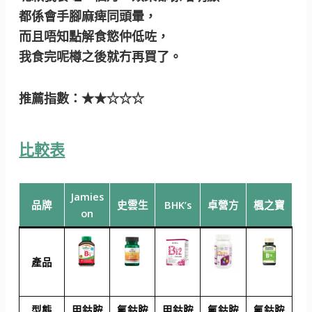
都係會手腳麻痺同頭暈，
而且唔知點解食慾仲低咗，
我食完呢樽之後就冇再買了。
推薦指數：★★☆☆☆
比較表
Jamies
品牌
史雲生
BHK’s
卓營方
楓之寶
on
產品
型態
甲鈷胺
氰鈷胺
甲鈷胺
氰鈷胺
氰鈷胺