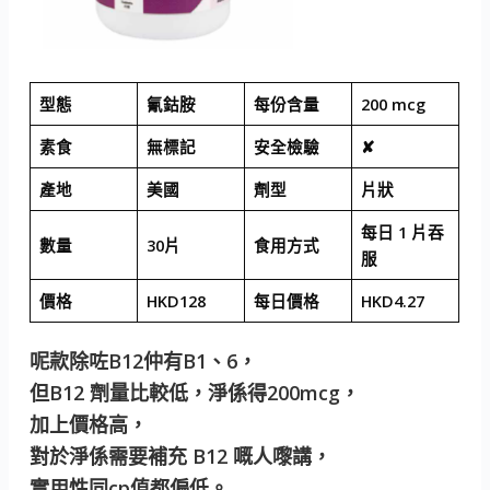
型態
氰鈷胺
每份含量
200 mcg
素食
無標記
安全檢驗
✘
產地
美國
劑型
片狀
每日 1 片吞
數量
30片
食用方式
服
價格
HKD128
每日價格
HKD4.27
呢款除咗B12仲有B1、6，
但B12 劑量比較低，淨係得200mcg，
加上價格高，
對於淨係需要補充 B12 嘅人嚟講，
實用性同cp值都偏低。