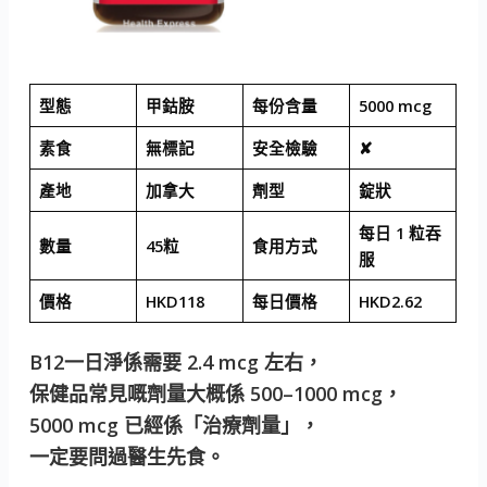
型態
甲鈷胺
每份含量
5000 mcg
素食
無標記
安全檢驗
✘
產地
加拿大
劑型
錠狀
每日 1 粒吞
數量
45粒
食用方式
服
價格
HKD118
每日價格
HKD2.62
B12一日淨係需要 2.4 mcg 左右，
保健品常見嘅劑量大概係 500–1000 mcg，
5000 mcg 已經係「治療劑量」，
一定要問過醫生先食。