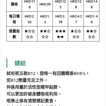
HKD11
HKD12
HKD12
HKD14
價格
HKD39
8
5
8
8
每日價
HKD2.
HKD1.
HKD2.
HKD4.2
HKD1.4
格
62
3
78
7
8
推薦指
★☆☆
★★☆
★★★
★☆☆
★★☆
數
☆☆
☆☆
★★
☆☆
☆☆
總結
試咗呢五款B12，我唯一有回購嘅係BHK’s，
佢B12劑量充足之外，
仲係用屬於活性型嘅甲鈷胺，
可以更加好被身體吸收利用，
唔單止係有清楚標記素食，