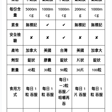
每份含
5000m
1000m
1000m
200mc
1000m
量
cg
cg
cg
g
cg
素食
無標記
✔
✔
無標記
無標記
安全檢
✘
✘
✔
✘
✘
驗
產地
加拿大
美國
台灣
美國
加拿大
劑型
錠狀
膠囊
錠狀
片狀
錠狀
數量
45粒
30粒
90粒
30片
100粒
每日1
－2粒
食用方
每日 1
每日 1
每日 1
每日 1
吞服／
式
粒 吞服
粒 吞服
片 吞服
粒 吞服
咀嚼再
吞