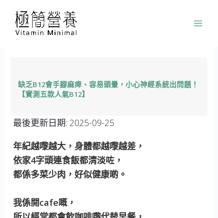
跳
至
主
要
內
容
缺乏B12會手腳麻痺、容易頭暈，小心神經系統出問題！
【實測五款人氣B12】
最後更新日期:
2025-09-25
年紀越嚟越大，身體都越嚟越差，
依家4字頭連食飯都清淡咗，
都係多菜少肉，好似健康啲。
我係開cafe嘅，
所以經常都會飲咖啡嚟代替早餐，