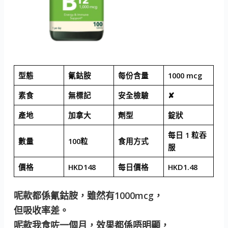
型態
氰鈷胺
每份含量
1000 mcg
素食
無標記
安全檢驗
✘
產地
加拿大
劑型
錠狀
每日 1 粒吞
數量
100粒
食用方式
服
價格
HKD148
每日價格
HKD1.48
呢款都係氰鈷胺，雖然有1000mcg，
但吸收率差。
呢款我食咗一個月，效果都係唔明顯，