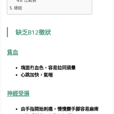
比較表
總結
缺乏B12徵狀
貧血
塊面冇血色，容易攰同頭暈
心跳加快，氣喘
神經受損
由手指開始刺痛，慢慢變手腳容易麻痺