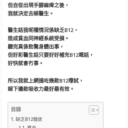
但自從出現手腳麻痺之後，
我就決定去睇醫生。
醫生話我呢種情況係缺乏B12，
造成貧血同神經系統受損。
聽完真係勁驚身體出事，
但好彩醫生話只要好好補充B12嘅話，
好快就會冇事。
所以我就上網搵咗幾款B12嚟試，
睇下邊款吸收力最好最有效。
目錄
缺乏B12徵狀
貧血