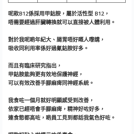
呢款B12係採用甲鈷胺，屬於活性型 B12，
唔需要經過肝臟轉換就可以直接被人體利用。
對於我呢啲年紀大、腸胃唔好嘅人嚟講，
吸收同利用率係好過氰鈷胺好多。
而且有臨床研究指出，
甲鈷胺能夠更有效地保護神經，
可以有效改善手腳麻痺同神經系統。
我食咗一個月就好明顯感受到改善，
依家已經唔會手腳麻痺，精神好咗好多，
連食慾都高咗，啲員工見到都話我氣色好咗。