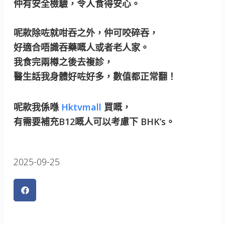
仲有安全檢驗，令人食得安心。
呢款除咗就咁吞之外，仲可咬碎吞，
好適合唔識吞藥嘅人或者老人家。
我食完兩樽之後去複診，
醫生話我身體好咗好多，數值都正常翻！
呢款我係喺
Hktvmall
買嘅，
有需要補充B12嘅人可以考慮下 BHK’s。
2025-09-25