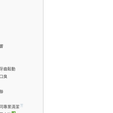
響
牙齒鬆動
口臭
聯
同專業清潔