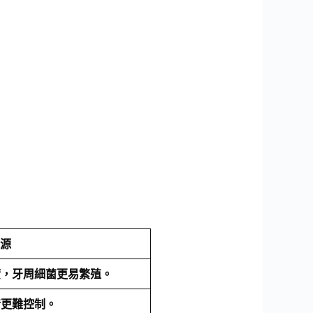
源
癒，牙周細菌更易繁殖。
情更難控制。