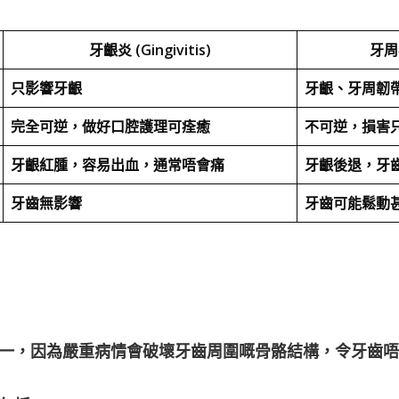
牙齦炎 (Gingivitis)
牙周病
只影響牙齦
牙齦、牙周韌
完全可逆，做好口腔護理可痊癒
不可逆，損害
牙齦紅腫，容易出血，通常唔會痛
牙齦後退，牙
牙齒無影響
牙齒可能鬆動
一
，因為嚴重病情會破壞牙齒周圍嘅骨骼結構，令牙齒唔