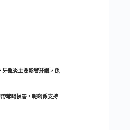
）。牙齦炎主要影響牙齦，係
韌帶等嘅損害，呢啲係支持