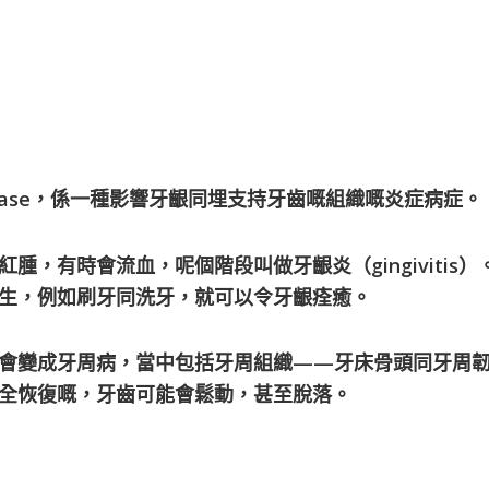
disease，係一種影響牙齦同埋支持牙齒嘅組織嘅炎症病症。
腫，有時會流血，呢個階段叫做牙齦炎（gingivitis
生，例如刷牙同洗牙，就可以令牙齦痊癒。
會變成牙周病，當中包括牙周組織——牙床骨頭同牙周
全恢復嘅，牙齒可能會鬆動，甚至脫落。