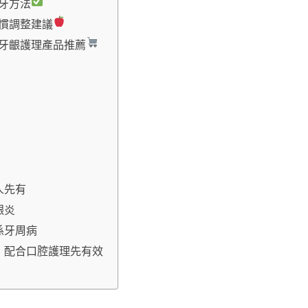
牙方法
慣調整建議
牙齦護理產品推薦
人先有
齦炎
係牙周病
，配合口腔護理先有效