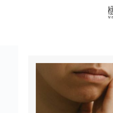
跳
至
主
要
內
容