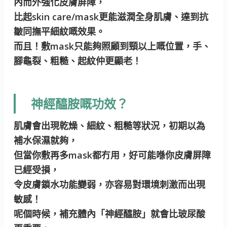
內而外強化皮膚屏障，
比起skin care/mask更能滋潤全身肌膚、達到抗
皺同撫平細紋嘅效果。
而且！敷mask只能夠照顧到頸以上嘅位置，手、
腳龜裂、粗糙、起紋仲更顯老！
神經醯胺嘅功效？
肌膚會出現乾燥、細紋、粗糙等狀況，初期以為
補水保濕就夠，
但當你敷再多mask都冇用，好可能喺你皮膚屏障
已經受損，
令皮膚鎖水功能變弱，亦容易對環境刺激而出現
敏感！
呢個時候，補充體內「神經醯胺」就會比玻尿酸