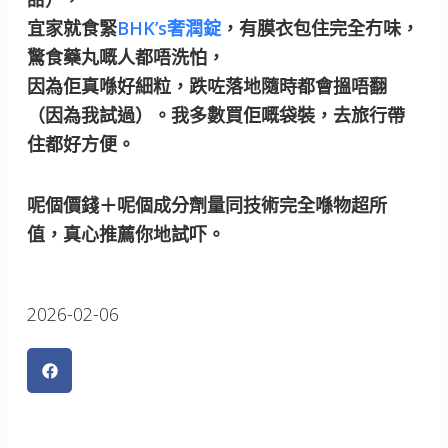
宜家就食緊
BHK’s奢潤錠
，有膜衣包住完全冇味，
驚食藥丸嘅人都唔洗怕，
因為佢真喺好細粒，跌咗落地隨時都會搵唔翻
（因為我試過）。我多數買佢嘅袋裝，去旅行帶
住都好方便。
呢個價錢＋呢個成分劑量同技術完全喺物超所
值，真心推薦你地試吓。
2026-02-06