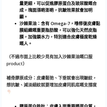
量更細，可以促進膠原蛋白及玻尿酸嘅合
成，塊面漲啲澎啲，抗皺效果就會加明
顯。
沙棘果油：含有 Omega-7，喺修復皮膚黏
膜組織嘅重要脂肪酸，可以強化天然皮脂
膜，加強鎖水力，特別適合皮膚極度乾燥
嘅人。
（不過市面上比較少見有加入沙棘果油嘅口服
product）
補骨膠原成分
：皮膚鬆弛、下垂就會出現皺紋，
想抗皺、減淡細紋就要增加皮膚同肌底嘅支撐度
膠原蛋白胜肽
：皮膚入面重要嘅蛋白質，