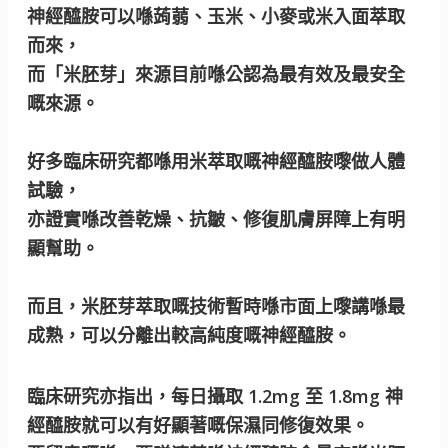
神經醯胺可以喺蒟蒻、玉米、小麥或米入面萃取
而來，
而「米胚芽」來源目前喺公認為最有效及最安全
嘅來源。
好多臨床研究都喺用米萃取嘅神經醯胺嚟做人體
試驗，
亦證實喺改善乾燥、抗皺、修復肌膚屏障上有明
顯幫助。
而且，米胚芽萃取嘅技術暫時喺市面上嚟講喺最
成熟，可以分離出較高純度嘅神經醯胺。
臨床研究亦指出，每日攝取 1.2mg 至 1.8mg 神
經醯胺就可以有好顯著嘅保濕同修復效果。