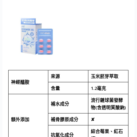
來源
玉米胚芽萃取
神經醯胺
含量
1.2毫克
流行鏈球菌發酵
補水成分
物(含透明質酸鈉)
額外添加
補骨膠原成分
✘
綜合莓果、紅石
抗氧化成分