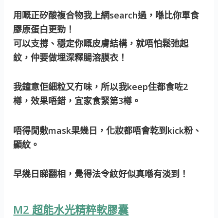
用嘅正矽酸複合物我上網search過，喺比你單食
膠原蛋白更勁！
可以支撐、穩定你嘅皮膚結構，就唔怕鬆弛起
紋，仲要做埋深釋腸溶膜衣！
我鐘意佢細粒又冇味，所以我keep住都食咗2
樽，效果唔錯，宜家食緊第3樽。
唔得閒敷mask果幾日，化妝都唔會乾到kick粉、
顯紋。
早幾日睇翻相，覺得法令紋好似真喺有淡到！
M2 超能水光精粹軟膠囊