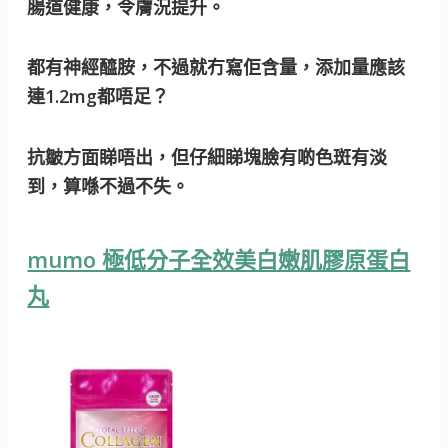
腸道健康，令膚況提升。
都有神經醯胺，不過就冇寫佢含量，添加量應該
連1.2mg都唔足？
抗皺方面睇唔出，但仔細睇塊臉有啲色斑有淡
到，算喺不過不失。
mumo 極低分子全效美白嫩肌膠原蛋白
丸