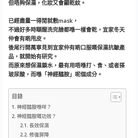
但唔夠保濕，化妝又會顯乾紋。
已經盡量一得閒就敷mask，
不過好多時瞓醒洗完臉都喺一樣會乾，宜家冬天
仲會有啲甩皮。
後尾行開萬寧見到宜家仲有啲口服嘅保濕抗皺產
品，就開始有研究。
而原來想保濕鎖水，最有用唔喺打、食、或者搽
玻尿酸，而喺「神經醯胺」呢個成分。
目錄
神經醯胺喺咩？
神經醯胺嘅功效？
長效保濕
修復屏障