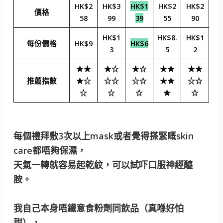
HK$2
HK$3
HK$1
HK$2
HK$2
價格
58
99
39
55
90
HK$1
HK$8.
HK$1
每份價格
HK$9
HK$6
3
5
2
★★
★☆
★☆
★★
★★
推薦指數
★☆
☆☆
☆☆
★★
☆☆
☆
☆
☆
★
☆
每個禮拜敷3次以上mask或者覺得搽緊嘅skin
care都唔夠保濕，
天氣一轉就容易起乾紋，可以試吓口服神經醯
胺。
我自己本身唔鐵意食粉劑同飲品（真喺好怕
甜），