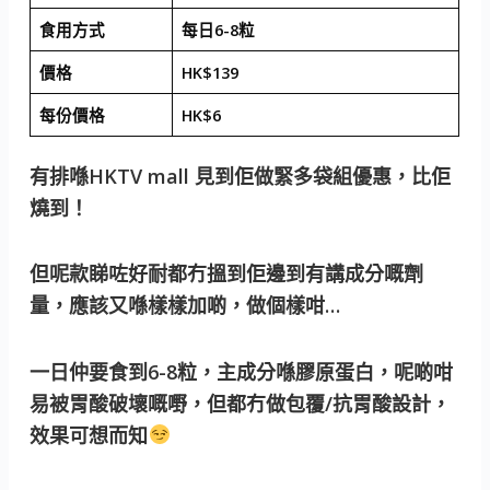
食用方式
每日6-8粒
價格
HK$139
每份價格
HK$6
有排喺HKTV mall 見到佢做緊多袋組優惠，比佢
燒到！
但呢款睇咗好耐都冇搵到佢邊到有講成分嘅劑
量，應該又喺樣樣加啲，做個樣咁…
一日仲要食到6-8粒，主成分喺膠原蛋白，呢啲咁
易被胃酸破壞嘅嘢，但都冇做包覆/抗胃酸設計，
效果可想而知