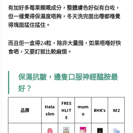
有加好多莓果類嘅成分，整體膚色好似有白咗，
但一樣覺得保濕度唔夠，冬天洗完面出嚟都喺覺
得塊面掹住掹住。
而且佢一盒得24粒，除非大量囤，如果唔喺好快
食哂，又要訂就比較麻煩。
保濕抗皺，邊隻口服神經醯胺最
好？
FRES
Hela
mum
品牌
HLIT
BHK’s
M2
slim
o
E