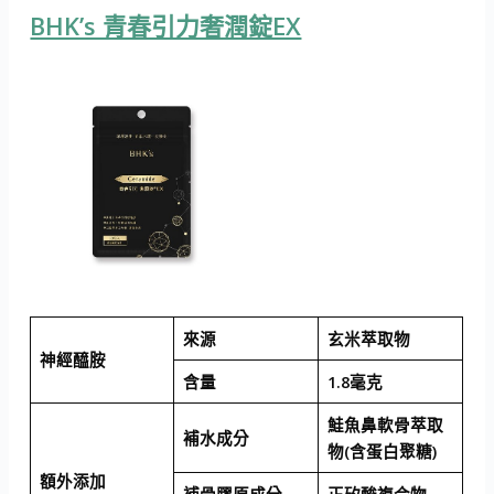
BHK’s 青春引力奢潤錠EX
來源
玄米萃取物
神經醯胺
含量
1.8毫克
鮭魚鼻軟骨萃取
補水成分
物(含蛋白聚糖)
額外添加