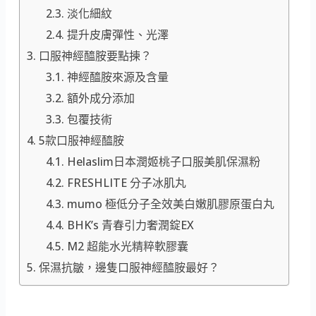
淡化細紋
提升皮膚彈性、光澤
口服神經醯胺要點揀？
神經醯胺來源及含量
額外成分添加
包覆技術
5款口服神經醯胺
Helaslim日本潤姬桃子口服美肌保濕粉
FRESHLITE 分子冰肌丸
mumo 極低分子全效美白嫩肌膠原蛋白丸
BHK’s 青春引力奢潤錠EX
M2 超能水光精粹軟膠囊
保濕抗皺，邊隻口服神經醯胺最好？