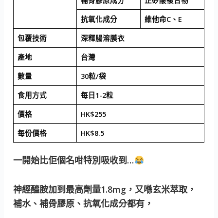
補骨膠原成分
正矽酸複合物
抗氧化成分
維他命C、E
包覆技術
深釋腸溶膜衣
產地
台灣
數量
30粒/袋
食用方式
每日1-2粒
價格
HK$255
每份價格
HK$8.5
一開始比佢個名咁特別吸收到…
神經醯胺加到最高劑量1.8mg，又喺玄米萃取，
補水、補骨膠原、抗氧化成分都有，