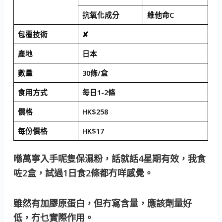
抗氧化成分
維他命C
包覆技術
✘
產地
日本
數量
30條/盒
食用方式
每日1-2條
價格
HK$258
每份價格
HK$17
喺萬寧入手呢隻保濕粉，話就話4星期有效，我食
咗2盒，試過1日食2條都冇咩感覺。
雖然有加膠原蛋白，但冇寫含量，應該劑量好
低，冇乜實際作用。