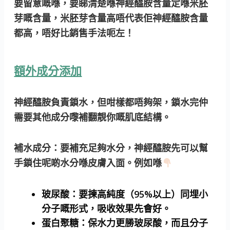
要留意嘅喺，要睇清楚喺神經醯胺含量定喺米胚
芽嘅含量，米胚芽含量高唔代表佢神經醯胺含量
都高，唔好比銷售手法呃左！
額外成分添加
神經醯胺負責鎖水，但咁樣都唔夠架，鎖水完仲
需要其他成分嚟補翻靚你嘅肌底結構。
補水成分
：要補充足夠水分，神經醯胺先可以幫
手鎖住呢啲水分喺皮膚入面。例如喺
玻尿酸：要揀高純度（95%以上）同埋小
分子嘅形式，吸收效果先會好。
蛋白聚糖：保水力更勝玻尿酸，而且分子