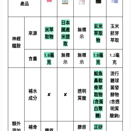
產品
日本
玄米
玉米
米萃
國產
無標
來源
萃取
胚芽
取物
米提
示
神經
物
萃取
取
醯胺
1.8毫
無標
無標
1.8毫
1.2毫
含量
克
示
示
克
克
鮭魚
流行
鼻軟
鏈球
骨萃
菌發
補水
透明
✘
✘
取物
酵物
成分
質酸
(含蛋
(含透
白聚
明質
糖)
酸鈉)
額外
補骨
膠原
正矽
添加
膠原