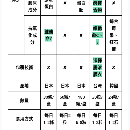
膠原
✘
蛋白
酸複
✘
蛋白
成分
肽
合物
綜合
抗氧
維他
莓
維他
化成
✘
✘
命C、
果、
命C
分
E
紅石
榴
深釋
包覆技術
✘
✘
✘
腸溶
✘
膜衣
產地
日本
日本
日本
台灣
韓國
30條/
60粒/
180
30粒/
24粒/
數量
盒
盒
粒/袋
袋
盒
每日
每日2
每日
每日
每日
食用方式
1-2條
粒
6-8粒
1-2粒
1-2粒