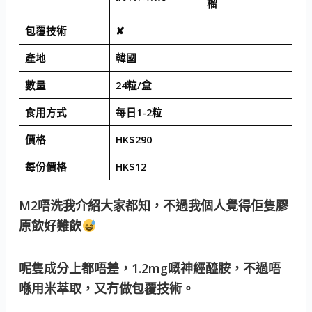
榴
包覆技術
✘
產地
韓國
數量
24粒/盒
食用方式
每日1-2粒
價格
HK$290
每份價格
HK$12
M2唔洗我介紹大家都知，不過我個人覺得佢隻膠
原飲好難飲
呢隻成分上都唔差，1.2mg嘅神經醯胺，不過唔
喺用米萃取，又冇做包覆技術。