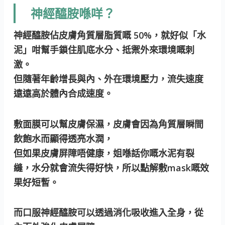
神經醯胺喺咩？
神經醯胺佔皮膚角質層脂質嘅 50%，就好似「水
泥」咁幫手鎖住肌底水分、抵禦外來環境嘅刺
激。
但隨著年齡增長與內、外在環境壓力，流失速度
遠遠高於體內合成速度。
敷面膜可以幫皮膚保濕，皮膚會因為角質層瞬間
飲飽水而顯得透亮水潤，
但如果皮膚屏障唔健康，姐喺話你嘅水泥有裂
縫，水分就會流失得好快，所以點解敷mask嘅效
果好短暫。
而口服神經醯胺可以透過消化吸收進入全身，從