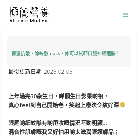
跳
至
主
要
內
容
保濕抗皺，除咗敷mask，仲可以試吓口服神經醯胺！
最後更新日期:
2026-02-06
上年過完30歲生日，睇翻生日影果啲相，
真心feel到自己開始老，笑起上嚟法令紋好深
眼尾啲細紋喺有啲甩妝嘅情況吓勁明顯…
混合性肌膚嘅我又好怕用啲太滋潤嘅護膚品；