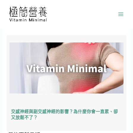
跳
至
主
要
內
容
交感神經與副交感神經的影響？為什麼你會一直累、卻
又放鬆不了？