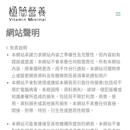
跳
至
主
要
網站聲明
內
容
1. 免責說明
本網站承諾力求網站內容之準確性及完整性，但內容如有
錯誤或遺漏，本網站不會承擔任何賠償責任，所有本網站
內容，將會隨時更改，而不作另行通知。本網站可隨時停
止或變更網頁資料及有關條款而毋須事前通知用戶
本網站不會對使用或連結本網頁而引致任何損害(包括但不
限於電腦病毒、系統固障、資料損失)、誹謗、侵犯版權或
知識產權所造成的損失，包括但不限於利潤、商譽、使
用、資料損失或其他無形損失，本網站不承擔任何直接、
間接、附帶、特別、衍生性或懲罰性賠償。
本網站可能會連接至其他機構所提供的網頁，本網站不會