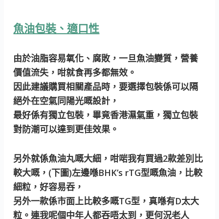
魚油包裝、適口性
由於油脂容易氧化、腐敗，一旦魚油變質，營養
價值流失，咁就食再多都無效。
因此建議購買相關產品時，要選擇包裝係可以隔
絕外在空氣同陽光嘅設計，
最好係有獨立包裝，畢竟香港濕氣重，獨立包裝
對防潮可以達到更佳效果。
另外就係魚油丸嘅大細，咁啱我有買過2款差別比
較大嘅，(下圖)左邊喺BHK’s rTG型嘅魚油，比較
細粒，好容易吞，
另外一款係市面上比較多嘅TG型，真喺有D太大
粒。連我呢個中年人都吞唔太到，更何況老人