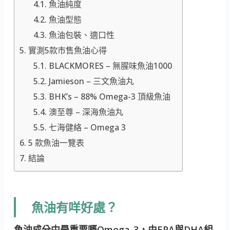
魚油純度
魚油型態
魚油包裝、適口性
實測5款市售魚油心得
BLACKMORES – 無腥味魚油1000
Jamieson – 三文魚油丸
BHK’s – 88% Omega-3 頂級魚油
澳至尊 – 深海魚油丸
七海健絡 – Omega 3
5 款魚油一覽表
結論
魚油有咩好處？
魚油成分中最重要嘅Omega-3，由EPA與DHA組