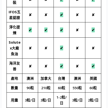
裝
IFOS五
✘
✘
✔
✘
✘
星認證
淨化提
✔
✔
✔
✘
✔
煉
Solute
x大廠
✘
✘
✔
✘
✘
魚油
海洋友
✘
✘
✔
✘
✔
善
產地
澳洲
加拿大
台灣
澳洲
英國
數量
90粒
210粒
60粒
550粒
60粒
1-2粒/
用量
3粒/日
3粒/日
3粒/日
2粒/日
日