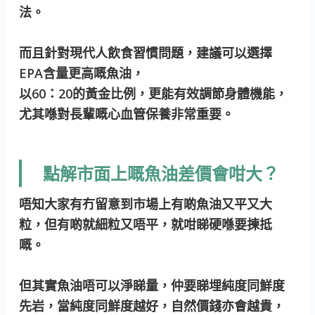
法。
而且針對現代人飲食習慣問題，建議可以選擇
EPA含量更高嘅魚油，
以60：20的黃金比例，更能有效調節身體機能，
尤其喺對長輩嘅心血管保養非常重要。
點解市面上嘅魚油差價會咁大？
唔知大家有冇留意到市場上有啲魚油又平又大
粒，但有啲就細粒又唔平，就咁睇硬喺要揀抵
嘅。
但其實魚油唔可以淨睇量，仲要睇埋純度同鮮度
先岩，當純度同鮮度越好，自然價錢亦會越貴，