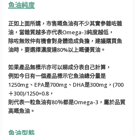
魚油純度
正如上面所講，市售嘅魚油有不少其實參雜咗雜
油，當雜質越多亦代表Omega-3純度越低，
除咗無效仲有機會對身體造成負擔，建議購買魚
油時，要選擇濃度達80%以上嘅優質油。
如果產品無標示亦可以睇成分表自己計算，
例如今日有一個產品標示它魚油總分量是
1250mg、EPA是700mg、DHA是300mg，(700
＋300)/1250=0.8，
則代表一粒魚油有80％都是Omega-3，屬於品質
高嘅魚油。
魚油型態