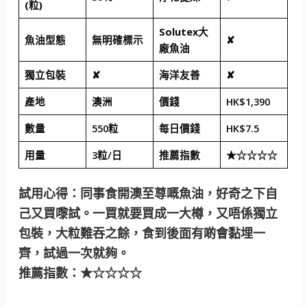
(粒)
Solutex大
魚油型態
無明確標示
✘
廠魚油
獨立包裝
✘
海洋友善
✘
產地
澳洲
價錢
HK$1,390
數量
550粒
每日價錢
HK$7.5
用量
3粒/日
推薦指數
★☆☆☆☆
試用心得：同事食開澳至尊嘅魚油，好奇之下自
己又買嚟試。一買就要買成一大樽，又唔係獨立
包裝，大粒難吞之餘，食到後面有啲會黏埋一
齊，試過一次就夠。
推薦指數：★☆☆☆☆