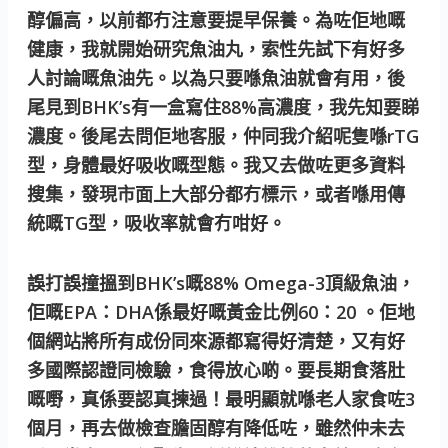
醇偏高，以前都冇注意要提早保養。為咗佢地嘅
健康，我就開始研究魚油丸，索性先試下有好多
人討論嘅魚油先。以為只要喺魚油就會有用，後
尾見到BHK’s有一盒寫住88%高濃度，我先知要睇
濃度。後尾去問佢地客服，仲同我介紹呢隻喺rTG
型，身體最好吸收嘅型態。我又去做咗更多資料
搜集，發現市面上大部分都冇標示，或者喺用傳
統嘅TG型，吸收率就會冇咁好。
誤打誤撞搵到BHK’s嘅88% Omega-3頂級魚油，
佢嘅EPA：DHA係最好嘅黃金比例60：20 。佢地
個網站將所有成份同來源都寫得好清楚，又有好
多國際認證同檢驗，食得放心啲。要長期食落肚
嘅嘢，真係要認真揀過！最明顯就喺老人家食咗3
個月，再去做檢查膽固醇有降低咗，雖然仲未去