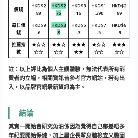
HKD$2
HKD$2
HKD$3
HKD$1
HKD$2
價錢
89
75
16
,390
99
每日價
HKD$9
HKD$3
HKD$5
HKD$7
HKD$9
錢
.6
.9
.3
.5
.9
推薦指
★☆☆
★★☆
★★★
★☆☆
★★★
數
☆☆
☆☆
★★
☆☆
☆☆
註：以上評比為個人主觀體驗，無法代表所有消
費者的立場，相關資訊皆參考官方網站，若有出
入，以品牌官網最新資訊為主。
結論
其實一開始會研究魚油係因為覺得自己都差唔多
年紀要開始保健，加上屋企長輩身體檢查又膽固