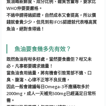
魚油嘅新鮮度、成分比例、雜質含量等，要求比
WHO仲要要嚴格。
不過申請得過認證，自然成本又會提高，所以價
錢就會貴少少，但見到有IFOS認證就代表喺高質
魚油，絕對食得過！
魚油要食幾多先有效？
既然魚油有咁多好處，當然要食盡佢？咁又未
必，凡事都要講求適量！
當魚油食用過量，將有機會引致胃部不適、口
臭、腹瀉、心律不正等不良反應，
因此一般會建議每日Omega-3不應攝取多於
2000mg，成人一天補充500mg已經滿足日常所
需。