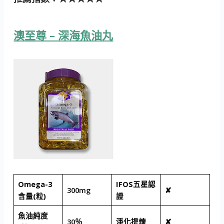
澳至尊 – 深海魚油丸
Omega-3
IFOS五星認
300mg
✘
含量(粒)
證
魚油純度
30％
淨化提煉
✘