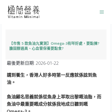
跳
至
主
要
內
容
【市售 5 款魚油丸實測】Omega-3有咩好處，要點揀?
膽固醇過高、心血管保養要點食?
最後更新日期:
2026-01-22
講到養生，香港人好多時第一反應就係諗到魚
油。
魚油顧名思義就係從魚身上萃取出黎嘅油脂，而
魚油中最重要嘅成分就係我地成日聽到嘅
Omega-3。