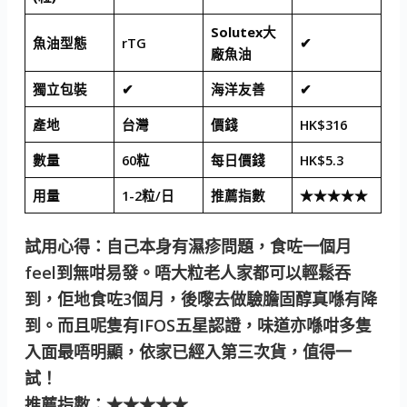
Solutex大
魚油型態
rTG
✔
廠魚油
獨立包裝
✔
海洋友善
✔
產地
台灣
價錢
HK$316
數量
60粒
每日價錢
HK$5.3
用量
1-2粒/日
推薦指數
★★★★★
試用心得：自己本身有濕疹問題，食咗一個月
feel到無咁易發。唔大粒老人家都可以輕鬆吞
到，佢地食咗3個月，後嚟去做驗膽固醇真喺有降
到。而且呢隻有IFOS五星認證，味道亦喺咁多隻
入面最唔明顯，依家已經入第三次貨，值得一
試！
推薦指數：★★★★★