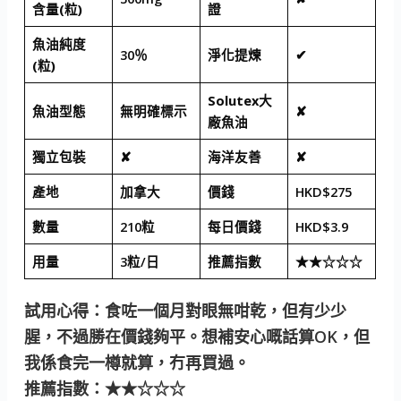
含量(粒)
證
魚油純度
30％
淨化提煉
✔
(粒)
Solutex大
魚油型態
無明確標示
✘
廠魚油
獨立包裝
✘
海洋友善
✘
產地
加拿大
價錢
HKD$275
數量
210粒
每日價錢
HKD$3.9
用量
3粒/日
推薦指數
★★☆☆☆
試用心得：食咗一個月對眼無咁乾，但有少少
腥，不過勝在價錢夠平。想補安心嘅話算OK，但
我係食完一樽就算，冇再買過。
推薦指數：★★☆☆☆