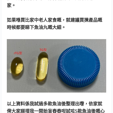
家。
如果喺買比家中老人家食嘅，就建議買揀產品嘅
時候都要睇下魚油丸嘅大細。
以上資料係我試過多款魚油後整理出嚟，依家就
俾大家睇埋我一開始盲舂舂咁試咗5款魚油後嘅心