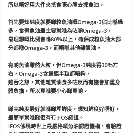
所以唔好用大件夾抵食嘅心態去揀魚油。
首先要知純度就要睇粒魚油嘅Omega-3佔比喺幾
多，食得魚油最主要就喺為咗啲Omega-3，
最理想嘅比例會喺80％以上，確保成粒魚油大部
分都喺Omega-3，而唔喺其他雜質油。
有啲魚油雖然大粒，但Omega-3純度得30％左
右，Omega-3含量連半粒都唔夠，
難吞之餘，其他雜質油食多咗反而有機會加重身
體負擔，所以真喺要小心睇真啲。
睇完純度最好就喺睇埋鮮度，想知鮮度好唔好，
最簡單就喺睇佢有冇IFOS認證。
IFOS係現時世上最嚴格嘅魚油認證機構，會驗證