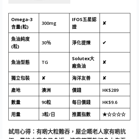
Omega-3
IFOS五星認
300mg
✘
含量(粒)
證
魚油純度
30％
淨化提煉
✔
(粒)
Solutex大
魚油型態
TG
✘
廠魚油
獨立包裝
✘
海洋友善
✘
產地
澳洲
價錢
HK$289
數量
90粒
每日價錢
HK$9.6
用量
3粒/日
推薦指數
★☆☆☆☆
試用心得：有啲大粒難吞，屋企嘅老人家有啲抗