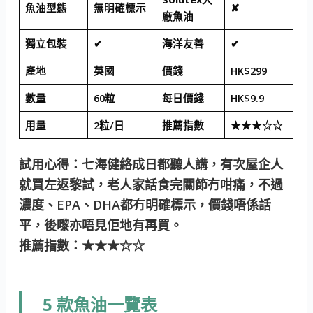
魚油型態
無明確標示
✘
廠魚油
獨立包裝
✔
海洋友善
✔
產地
英國
價錢
HK$299
數量
60粒
每日價錢
HK$9.9
用量
2粒/日
推薦指數
★★★☆☆
試用心得：七海健絡成日都聽人講，有次屋企人
就買左返黎試，老人家話食完關節冇咁痛，不過
濃度、EPA、DHA都冇明確標示，價錢唔係話
平，後嚟亦唔見佢地有再買。
推薦指數：★★★☆☆
5 款魚油一覽表