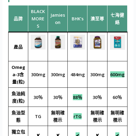
BLACK
Jamies
七海健
品牌
MORE
BHK’s
澳至尊
on
絡
S
產品
Omeg
a-3含
300mg
300mg
484mg
300mg
600mg
量(粒)
魚油純
30％
30％
88％
30％
60％
度(粒)
魚油型
無明確
無明確
無明確
TG
rTG
態
標示
標示
標示
獨立包
✘
✘
✔
✘
✔