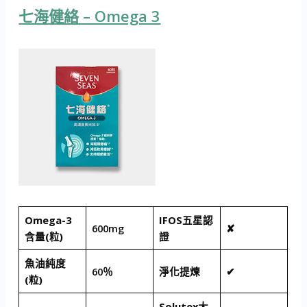
七海健絡 – Omega 3
Omega-3
IFOS五星認
600mg
✘
含量(粒)
證
魚油純度
60％
淨化提煉
✔
(粒)
Solutex大