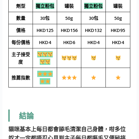
劑型
獨立粉包
罐裝
獨立粉包
罐裝
數量
30包
50g
30包
50g
價格
HKD125
HKD156
HKD132
HKD95
每份價格
HKD4
HKD6
HKD4
HKD4
主子接受
度
推薦指數
結論
貓咪基本上每日都會舔毛清潔自己身體，咁多位
奴才一定都唔忍心見到主子每日都嘔毛又便秘搞