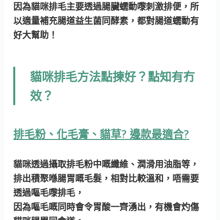
因為貓咪排毛主要透過腸臟蠕動嚟刺激排便，所
以適量補充腸道益生菌同酵素，都對腸道蠕動有
好大幫助！
貓咪排毛方法點揀好？點知有冇
效？
排毛粉、化毛膏、貓草? 邊款最適合?
貓咪透過攝取排毛粉中嘅纖維、潤滑用油脂等，
排出積聚喺腸胃嘅毛髮，相對比較溫和，唔需要
透過嘔毛嚟排毛，
因為嘔毛嘅同時會令胃酸一齊湧出，有機會灼傷