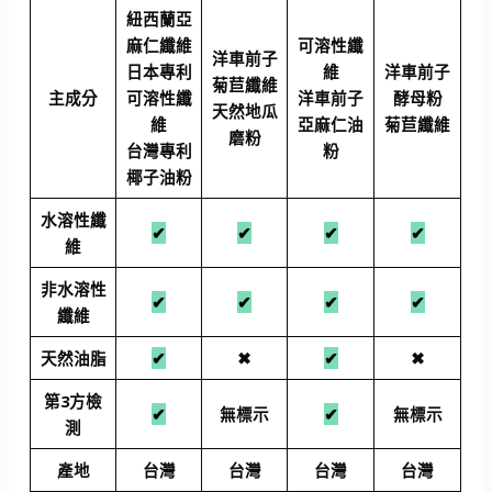
紐西蘭亞
麻仁纖維
可溶性纖
洋車前子
日本專利
維
洋車前子
菊苣纖維
主成分
可溶性纖
洋車前子
酵母粉
天然地瓜
維
亞麻仁油
菊苣纖維
磨粉
台灣專利
粉
椰子油粉
水溶性纖
✔
✔
✔
✔
維
非水溶性
✔
✔
✔
✔
纖維
天然油脂
✔
✖
✔
✖
第3方檢
✔
無標示
✔
無標示
測
產地
台灣
台灣
台灣
台灣