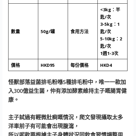
<3kg：半
匙/次
3-5kg：1
數量
50g
/
罐
食用方法
匙/次
5-10kg：2
匙/次
1週1-3次
價格
HKD95
每份價格
HKD4
怪獸部落益菌排毛粉喺5種排毛粉中，唯一一款加
入300億益生菌，仲有添加酵素維持主子嘅腸胃健
康。
主子試過有輕微肚痾嘅情況，爬文發現攝取太多
洋車前子有可能會出現腹瀉，
所以呢款要根據主子身體狀況同飲食習慣調整用