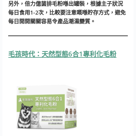
另外，倍力億菌排毛粉喺出罐裝，根據主子狀況
每日食用1-2次，比較要注意嘅喺貯存方式，避免
每日開開關關容易令產品潮濕變質。
毛孩時代：天然型態6合1專利化毛粉