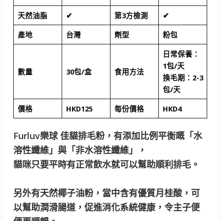
天然油脂
✔
第3方檢測
✔
產地
台灣
劑型
粉包
日常保養：
1包/天
數量
30包/盒
食用方法
換毛期：2-3
包/天
價格
HKD125
每份價格
HKD4
Furluv樂球 佳貓排毛粉，有添加比例平衡嘅「水
溶性纖維」與「非水溶性纖維」，
貓咪只要平時有正常飲水就可以幫助順利排毛。
另外有天然椰子油粉，當中含有優質月桂酸，可
以幫助潤滑腸道，促進消化系統健康，令主子便