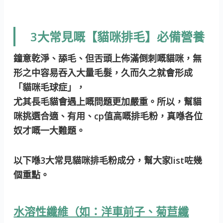
3大常見嘅【貓咪排毛】必備營養
鐘意乾淨、舔毛、但舌頭上佈滿倒刺嘅貓咪，無
形之中容易吞入大量毛髮，久而久之就會形成
「貓咪毛球症」，
尤其長毛貓會遇上嘅問題更加嚴重。所以，幫貓
咪挑選合適、有用、cp值高嘅排毛粉，真喺各位
奴才嘅一大難題。
以下喺3大常見貓咪排毛粉成分，幫大家list咗幾
個重點。
水溶性纖維（如：洋車前子、菊苣纖