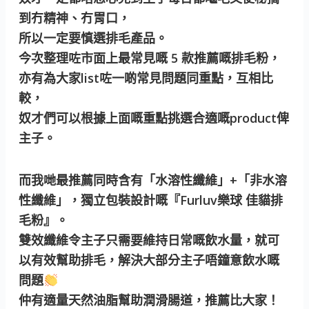
到冇精神、冇胃口，
所以一定要慎選排毛產品。
今次整理咗市面上最常見嘅 5 款推薦嘅排毛粉，
亦有為大家list咗一啲常見問題同重點，互相比
較，
奴才們可以根據上面嘅重點挑選合適嘅product俾
主子。
而我哋最推薦同時含有「水溶性纖維」+「非水溶
性纖維」，獨立包裝設計嘅『Furluv樂球 佳貓排
毛粉』。
雙效纖維令主子只需要維持日常嘅飲水量，就可
以有效幫助排毛，解決大部分主子唔鐘意飲水嘅
問題
仲有適量天然油脂幫助潤滑腸道，推薦比大家！