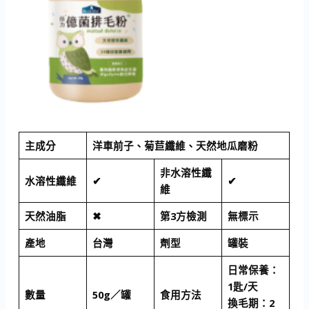
主成分
洋車前子、菊苣纖維、天然地瓜磨粉
非水溶性纖
水溶性纖維
✔
✔
維
天然油脂
✖
第3方檢測
無標示
產地
台灣
劑型
罐裝
日常保養：
1匙/天
數量
50g／罐
食用方法
換毛期：2