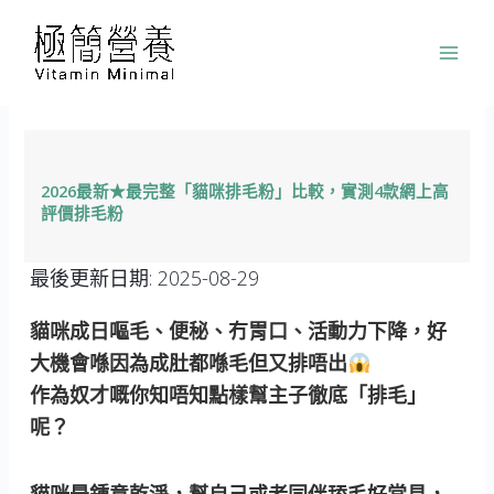
跳
至
主
要
內
容
2026最新★最完整「貓咪排毛粉」比較，實測4款網上高
評價排毛粉
最後更新日期:
2025-08-29
貓咪成日嘔毛、便秘、冇胃口、活動力下降，好
大機會喺因為成肚都喺毛但又排唔出
作為奴才嘅你知唔知點樣幫主子徹底「排毛」
呢？
貓咪最鍾意乾淨，幫自己或者同伴舔毛好常見，