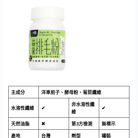
主成分
洋車前子、酵母粉、菊苣纖維
非水溶性纖
水溶性纖維
✔
✔
維
天然油脂
✖
第3方檢測
無標示
產地
台灣
劑型
罐裝