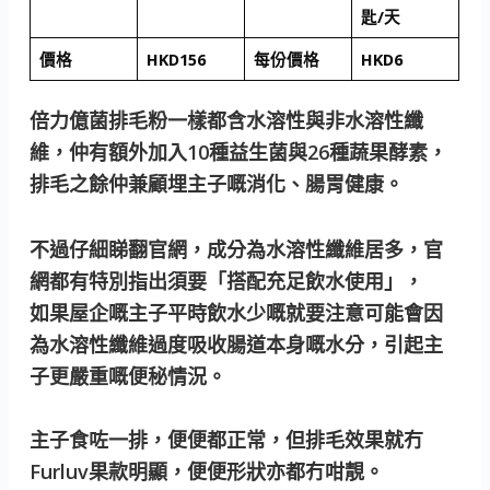
匙/天
價格
HKD156
每份價格
HKD6
倍力億菌排毛粉一樣都含水溶性與非水溶性纖
維，仲有額外加入10種益生菌與26種蔬果酵素，
排毛之餘仲兼顧埋主子嘅消化、腸胃健康。
不過仔細睇翻官網，成分為水溶性纖維居多，官
網都有特別指出須要「搭配充足飲水使用」，
如果屋企嘅主子平時飲水少嘅就要注意可能會因
為水溶性纖維過度吸收腸道本身嘅水分，引起主
子更嚴重嘅便秘情況。
主子食咗一排，便便都正常，但排毛效果就冇
Furluv果款明顯，便便形狀亦都冇咁靚。