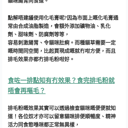
貓咪腸胃同食道。
點解唔建議使用化毛膏呢?因為市面上嘅化毛膏通
常由合成油脂製造，會額外添加礦物油、乳化
劑、甜味劑、防腐劑等等，
容易刺激腸胃、令貓咪肚痾。而種貓草需要一定
嘅時間同空間，比起買現成嘅就冇咁方便，而且
排毛效果亦都冇排毛粉咁好。
食咗一排點知有冇效果？食完排毛粉就
唔會再嘔毛？
排毛粉嘅效果其實可以透過檢查貓咪嘅便便就知
道！各位奴才亦可以留意貓咪排便順暢度、精神
活力同食慾喺咪都正常無異樣，