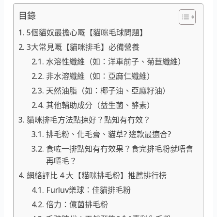
目錄
5個貓奴最擔心嘅【貓咪毛球問題】
3大常見嘅【貓咪排毛】必備營養
水溶性纖維（如：洋車前子、菊苣纖維）
非水溶纖維（如：亞麻仁纖維）
天然油脂（如：椰子油、亞麻籽油）
其他輔助成分（益生菌、酵素）
貓咪排毛方法點揀好？點知有冇效？
排毛粉、化毛膏、貓草? 邊款最適合?
食咗一排點知有冇效果？食完排毛粉就唔會
再嘔毛？
網絡評比 4 大【貓咪排毛粉】推薦排行榜
Furluv樂球：佳貓排毛粉
倍力：億菌排毛粉