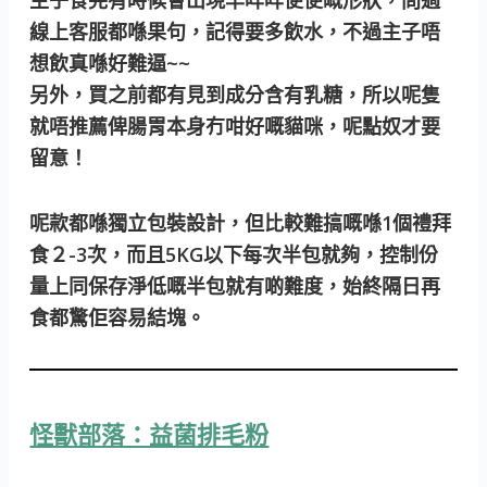
線上客服都喺果句，記得要多飲水，不過主子唔
想飲真喺好難逼~~
另外，買之前都有見到成分含有乳糖，所以呢隻
就唔推薦俾腸胃本身冇咁好嘅貓咪，呢點奴才要
留意！
呢款都喺獨立包裝設計，但比較難搞嘅喺1個禮拜
食２-3次，而且5KG以下每次半包就夠，控制份
量上同保存淨低嘅半包就有啲難度，始終隔日再
食都驚佢容易結塊。
怪獸部落：益菌排毛粉