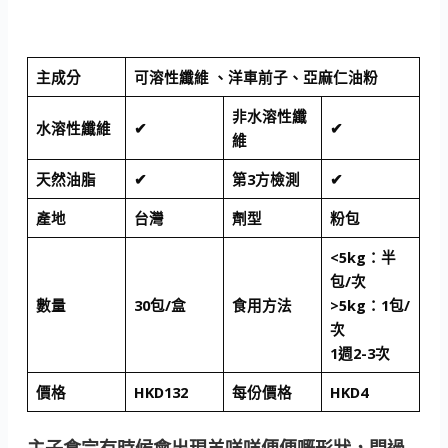
主成分
可溶性纖維 、洋車前子、亞麻仁油粉
非水溶性纖
水溶性纖維
✔
✔
維
天然油脂
✔
第3方檢測
✔
產地
台灣
劑型
粉包
<5kg：半
包/次
數量
30包/盒
食用方法
>5kg：1包/
次
1週2-3次
價格
HKD132
每份價格
HKD4
主子食完有時候會出現羊咩咩便便嘅形狀，問過