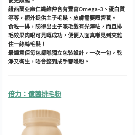
便更順暢。
紐西蘭亞麻仁纖維仲含有豐富Omega-3、蛋白質
等等，額外提供主子毛髮、皮膚需要嘅營養。
食咗一排，睇得出主子嘅毛髮有光澤咗，而且排
毛效果肉眼可見嘅成功，便便入面真喺見到夾雜
住一絲絲毛髮！
最鐘意佢每包都喺獨立包裝設計，一次一包，乾
淨又衛生，唔會整到成手都喺粉。
倍力：億菌排毛粉