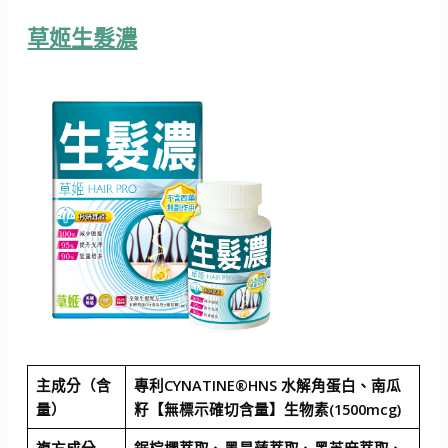
草姬生髮濃
主成分（含
專利CYNATINE®HNS ⽔解角蛋⽩、南瓜
量）
籽【無標示確切含量】生物素(1500mcg)