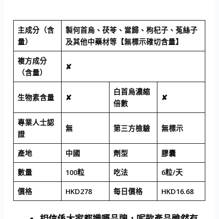
主成分（含
製何首烏、茯苓、當歸、枸杞子、菟絲子
量）
及其他中藥材等【無標示確切含量】
複方成分
✘
（含量）
白首烏濃縮
生物素含量
✘
✘
倍數
專業人士認
無
第三方檢驗
無標示
證
產地
中國
劑型
膠囊
數量
100粒
吃法
6粒/天
價格
HKD278
每日價格
HKD16.68
相信係大家都識嘅品牌，呢款產品雖然有