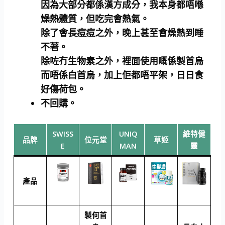
因為大部分都係漢方成分，我本身都唔喺
燥熱體質，但吃完會熱氣。
除了會長痘痘之外，晚上甚至會燥熱到睡
不著。
除咗冇生物素之外，裡面使用嘅係製首烏
而唔係白首烏，加上佢都唔平架，日日食
好傷荷包。
不回購。
SWISS
UNIQ
維特健
品牌
位元堂
草姬
E
MAN
靈
產品
製何首