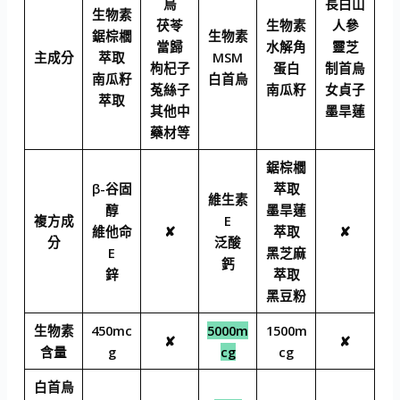
烏
長白山
生物素
茯苓
生物素
人參
鋸棕櫚
生物素
當歸
⽔解角
靈芝
主成分
萃取
MSM
枸杞子
蛋⽩
制首烏
南瓜籽
白首烏
菟絲子
南瓜籽
女貞子
萃取
其他中
墨旱蓮
藥材等
鋸棕櫚
β-谷固
萃取
維生素
醇
墨旱蓮
複方成
E
維他命
✘
萃取
✘
分
泛酸
E
⿊芝麻
鈣
鋅
萃取
⿊⾖粉
生物素
450mc
5000m
1500m
✘
✘
含量
g
cg
cg
白首烏