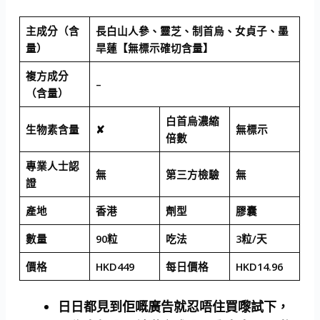
主成分（含
長白山人參、靈芝、制首烏、女貞子、墨
量）
旱蓮【無標示確切含量】
複方成分
–
（含量）
白首烏濃縮
生物素含量
✘
無標示
倍數
專業人士認
無
第三方檢驗
無
證
產地
香港
劑型
膠囊
數量
90粒
吃法
3粒/天
價格
HKD449
每日價格
HKD14.96
日日都見到佢嘅廣告就忍唔住買嚟試下，