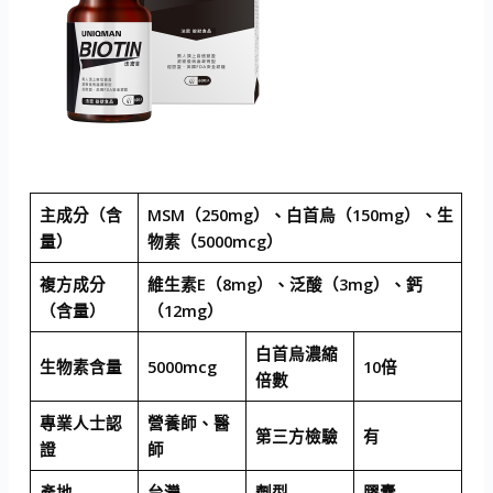
主成分（含
MSM（250mg）、白首烏（150mg）、生
量）
物素（5000mcg）
複方成分
維生素E（8mg）、泛酸（3mg）、鈣
（含量）
（12mg）
白首烏濃縮
生物素含量
5000mcg
10倍
倍數
專業人士認
營養師、醫
第三方檢驗
有
證
師
產地
台灣
劑型
膠囊