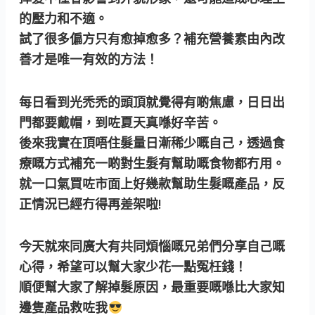
的壓力和不適。
試了很多偏方只有愈掉愈多？補充營養素由內改
善才是唯一有效的方法！
每日看到光禿禿的頭頂就覺得有啲焦慮，日日出
門都要戴帽，到咗夏天真喺好辛苦。
後來我實在頂唔住髮量日漸稀少嘅自己，透過食
療嘅方式補充一啲對生髮有幫助嘅食物都冇用。
就一口氣買咗市面上好幾款幫助生髮嘅產品，反
正情況已經冇得再差架啦!
今天就來同廣大有共同煩惱嘅兄弟們分享自己嘅
心得，希望可以幫大家少花一點冤枉錢！
順便幫大家了解掉髮原因，最重要嘅喺比大家知
邊隻產品救咗我