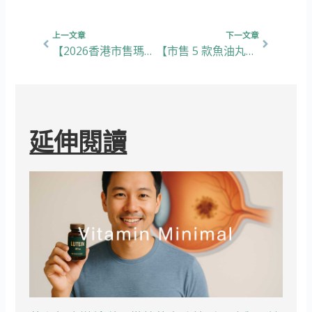
上一頁
下一篇
上一文章
下一文章
【2026香港市售瑪卡產品大評比】你知道瑪卡到底要怎麼挑選嗎？
【市售 5 款魚油丸實測】Omega-3有咩好處，要點揀?膽固醇過高、心血管保養要點食?
延伸閱讀