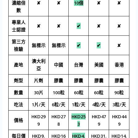
濃縮倍
✘
✘
10倍
✘
✘
數
專業人
✘
✘
✔
✘
✘
士認證
第三方
無標示
無標示
✔
✔
✘
檢驗
澳大利
產地
中國
台灣
美國
香港
亞
劑型
片劑
膠囊
膠囊
膠囊
膠囊
數量
30片
100粒
60粒
60粒
90粒
吃法
1片/天
6粒/天
1粒/天
4粒/天
3粒/天
HKD29
HKD27
HKD25
HKD47
HKD44
價格
9
8
3
9
9
每日價
HKD9.
HKD16
HKD4.
HKD31.
HKD14.