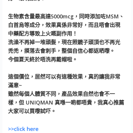
生物素含量最高達5000mcg，同時添加咗MSM、
白首烏等成分，效果真係非常好，而且唔會出現
中藥配方導致上火嘅副作用！
洗澡不再掉一堆頭髮，現在照鏡子頭頂也不再光
禿禿，摸落去會刺手，整個自信心都返晒嚟。
今個夏天終於唔洗再戴帽啦。
這個價位，居然可以有這種效果，真的讓我非常
滿意~
雖然每個人體質不同，產品效果自然也會不一
樣，但 UNIQMAN 真喺一啲都唔貴，我真心推薦
大家可以買嚟試吓。
>>click here