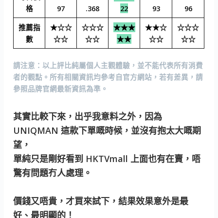
格
97
.368
22
93
96
推薦指
★☆☆
☆☆☆
★★★
★★☆
☆☆☆
數
☆☆
☆☆
★★
☆☆
☆☆
請注意
：以上評比純屬個人主觀體驗，並不能代表所有消費
者的觀點。所有相關資訊均參考自官方網站，若有差異，請
參照品牌官網最新資訊為準。
其實比較下來，出乎我意料之外，因為
UNIQMAN 這款下單嘅時候，並沒有抱太大嘅期
望，
單純只是剛好看到 HKTVmall 上面也有在賣，唔
驚有問題冇人處理。
價錢又唔貴，才買來試下，結果效果意外是最
好、最明顯的！