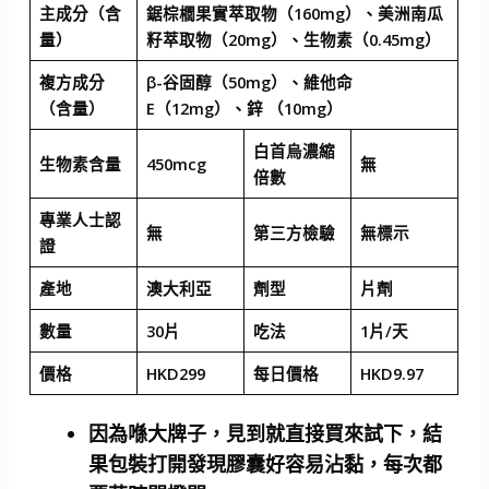
主成分（含
鋸棕櫚果實萃取物（160mg）、美洲南瓜
量）
籽萃取物（20mg）、生物素（0.45mg）
複方成分
β-谷固醇（50mg）、維他命
（含量）
E（12mg）、鋅 （10mg）
白首烏濃縮
生物素含量
450mcg
無
倍數
專業人士認
無
第三方檢驗
無標示
證
產地
澳大利亞
劑型
片劑
數量
30片
吃法
1片/天
價格
HKD299
每日價格
HKD9.97
因為喺大牌子，見到就直接買來試下，結
果包裝打開發現膠囊好容易沾黏，每次都