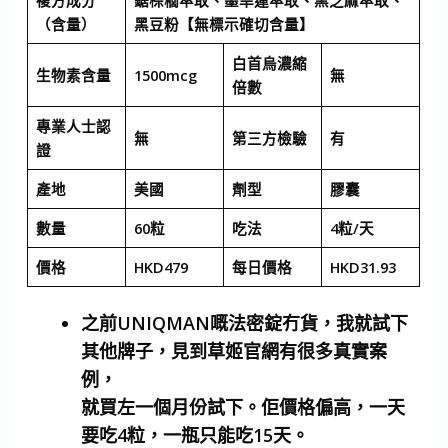
複方成分
鋸棕櫚萃取、墨旱蓮萃取、⿊芝麻萃取、
（含量）
⿊⾖粉【無標示確切含量】
白首烏濃縮
生物素含量
1500mcg
無
倍數
專業人士認
無
第三方檢驗
有
證
產地
美國
劑型
膠囊
數量
60粒
吃法
4粒/天
價格
HKD479
每日價格
HKD31.93
之前UNIQMAN嘅法密錠冇貨，我就試下
其他牌子，見到草姬官網有很多真實案
例，
就買左一個月份試下。佢價格偏高，一天
要吃4粒，一瓶只能吃15天。