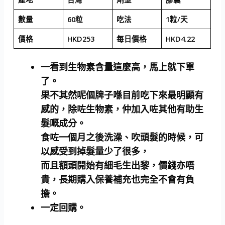
數量
60粒
吃法
1粒/天
價格
HKD253
每日價格
HKD4.22
一看到生物素含量這麼高，馬上就下單
了。
果不其然呢個牌子喺目前吃下來最明顯有
感的，除咗生物素，仲加入咗其他有助生
髮嘅成分。
食咗一個月之後洗澡、吹頭髮的時候，可
以感受到掉髮量少了很多，
而且額頭開始有細毛生出黎，價錢亦唔
貴，長期購入保養補充也完全不會有負
擔。
一定回購。