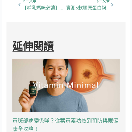
上一文章
下一文章
【哺乳媽咪必讀】產後如何追奶？狂飲湯水就有用？奶量不夠怎麼辦?
實測5款膠原蛋白粉！骨膠原點食最有效？點揀最適合嘅產品呢
延伸閱讀
黃斑部病變係咩？從葉黃素功效到預防與眼健
康全攻略！