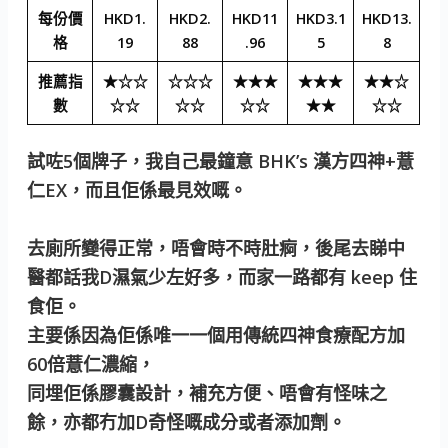
每份價
HKD1.
HKD2.
HKD11
HKD3.1
HKD13.
格
19
88
.96
5
8
推薦指
★☆☆
☆☆☆
★★★
★★★
★★☆
數
☆☆
☆☆
☆☆
★★
☆☆
試咗5個牌子，我自己最鐘意 BHK’s 漢方四神+薏
仁EX，而且佢係最見效嘅。
去廁所變得正常，唔會時不時肚痾，後尾去睇中
醫都話我D濕氣少左好多，而家一路都有 keep 住
食佢。
主要係因為佢係唯一一個用傳統四神食療配方加
60倍薏仁濃縮，
同埋佢係膠囊設計，補充方便、唔會有怪味之
餘，亦都冇加D奇怪嘅成分或者添加劑。