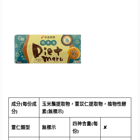
成分(每份成
玉米鬚提取物，薏苡仁提取物，植物性酵
分)
素(無標示)
四神含量(每
薏仁類型
無標示
✘
份)