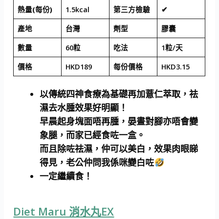
熱量(每份)
1.5kcal
第三方檢驗
✔
產地
台灣
劑型
膠囊
數量
60粒
吃法
1粒/天
價格
HKD189
每份價格
HKD3.15
以傳統四神食療為基礎再加薏仁萃取，祛
濕去水腫效果好明顯！
早晨起身塊面唔再腫，晏晝對腳亦唔會變
象腿，而家已經食咗一盒。
而且除咗祛濕，仲可以美白，效果肉眼睇
得見，老公仲問我係咪變白咗
一定繼續食！
Diet Maru 消水丸EX