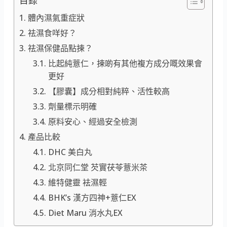
目錄
體內濕氣重症狀
祛濕食咩好？
祛濕保健品點揀？
比起純薏仁，揀啲有其他複方成分嘅效果會
更好
【膠囊】成分相對純粹、活性較高
劑量標示明確
原料安心、經過安全檢測
產品比較
DHC 美白丸
北京同仁堂 芡實茯苓薏米茶
維特健靈 袪濕輕
BHK’s 漢方四神+薏仁EX
Diet Maru 消水丸EX