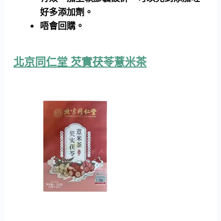
好多添加劑。
唔會回購。
北京同仁堂 芡實茯苓薏米茶