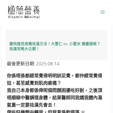
跳
至
主
要
內
容
最快速見效嘅祛濕方法！大薏仁 vs. 小薏米 揀邊個啱？
祛濕攻略大公開！
最後更新日期:
2025-08-14
你係唔係都經常覺得明明訓足覺，都仲經常覺得
攰，甚至感覺到肌肉痠痛？
我自己本身都係俾呢個問題困擾咗好耐，之後頂
唔順睇中醫調理身體，結果醫師同我講我體內濕
氣重一定要祛濕先會去！
俾咗好幾劑中藥我，但我真係飲唔落 :((