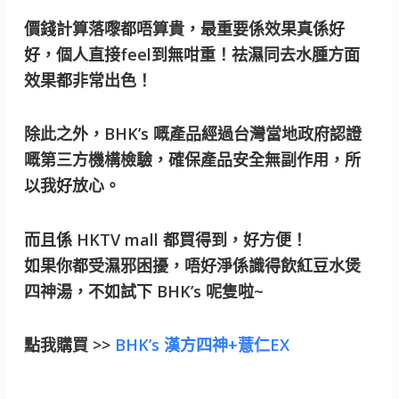
價錢計算落嚟都唔算貴，最重要係效果真係好
好，個人直接feel到無咁重！祛濕同去水腫方面
效果都非常出色！
除此之外，BHK’s 嘅產品經過台灣當地政府認證
嘅第三方機構檢驗，確保產品安全無副作用，所
以我好放心。
而且係 HKTV mall 都買得到，好方便！
如果你都受濕邪困擾，唔好淨係識得飲紅豆水煲
四神湯，不如試下 BHK’s 呢隻啦~
點我購買 >>
BHK’s 漢方四神+薏仁EX