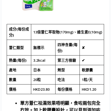
成分(每份成
13倍薏仁萃取物(170mg)、維生素E(10mg)
分)
四神含量(每
薏仁類型
無標示
✘
份)
熱量(每份)
3.2kcal
第三方檢驗
✔
產地
日本
劑型
軟膠囊
數量
20粒
吃法
1粒/天
價格
HKD23.80
每份價格
HKD1.20
單方薏仁祛濕效果唔明顯，食咗兩包完全
冇效。加上軟膠囊設計，可以見到添加咗