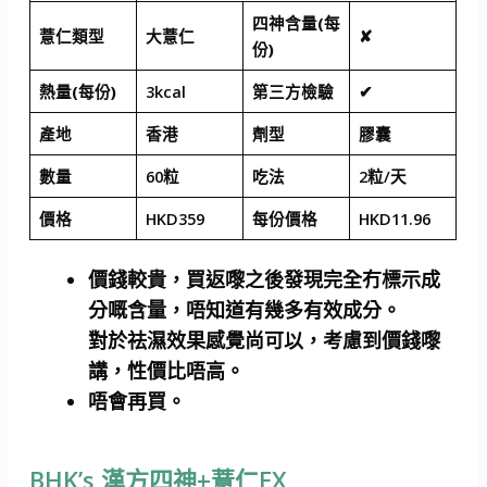
四神含量(每
薏仁類型
大薏仁
✘
份)
熱量(每份)
3kcal
第三方檢驗
✔
產地
香港
劑型
膠囊
數量
60粒
吃法
2粒/天
價格
HKD359
每份價格
HKD11.96
價錢較貴，買返嚟之後發現完全冇標示成
分嘅含量，唔知道有幾多有效成分。
對於祛濕效果感覺尚可以，考慮到價錢嚟
講，性價比唔高。
唔會再買。
BHK’s 漢方四神+薏仁EX