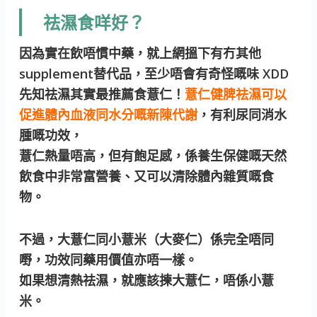
祛濕食咩好？
因為實在飲唔慣中藥，就上網搵下有冇其他
supplement替代品，至少唔會有奇怪嘅味 XDD
先知祛濕其實最推薦食薏仁！
薏仁健脾祛濕可以
促進體內血液同水分嘅新陳代謝
，有利尿同消水
腫嘅功效，
薏仁熱量唔高，但有飽足感，係養生保健嘅天然
飲食中非常富營養、又可以清除體內雜質嘅食
物。
不過，大薏仁同小薏米（大麥仁）係完全唔同
嘢，功效同藥用價值亦唔一樣。
如果想清熱祛濕，就應該揀大薏仁，唔係小薏
米。