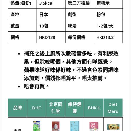
熱量(每份)
3.5kcal
第三方檢驗
無標示
產地
日本
劑型
粉包
數量
10包
吃法
1-2包/天
價格
HKD138
每份價格
HKD13.8
補充之後上廁所次數確實多咗，有利尿效
果，但除咗呢個，其他方面冇咩感覺。
蘋果味道好味係好味，不過含色素同調味
添加劑，價錢都唔算平，唔太推薦。
唔會再買。
北京同
維特健
Diet
品牌
DHC
BHK’s
仁堂
靈
Maru