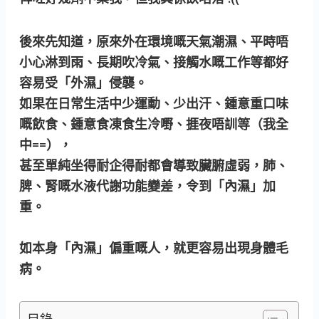
後來先知道，原來外在環境嘅天氣潮濕、平時唔
小心淋到雨、長期吹冷氣、接觸水嘅工作等都好
容易受「外濕」侵襲。
如果在日常生活中少運動、少出汗、鍾意重口味
嘅飲食、鍾意食凍食生冷嘢、捱夜唔訓等（我全
中==），
甚至單純坐得耐企得耐都會導致臟腑虛弱，肺、
脾、腎嘅水液代謝功能變差，令到「內濕」加
重。
如本身「內濕」偏重嘅人，就更容易出現身體毛
病。