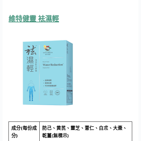
維特健靈 袪濕輕
成分(每份成
防己、黄芪、靈芝、薏仁、白朮、大棗、
分)
乾薑(無標示)