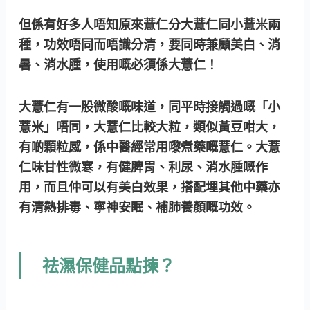
但係有好多人唔知原來薏仁分大薏仁同小薏米兩
種，功效唔同而唔識分清，要同時兼顧美白、消
暑、消水腫，使用嘅必須係大薏仁！
大薏仁有一股微酸嘅味道，同平時接觸過嘅「小
薏米」唔同，大薏仁比較大粒，類似黃豆咁大，
有啲顆粒感，係中醫經常用嚟煮藥嘅薏仁。大薏
仁味甘性微寒，有健脾胃、利尿、消水腫嘅作
用，而且仲可以有美白效果，搭配埋其他中藥亦
有清熱排毒、寧神安眠、補肺養顏嘅功效。
祛濕保健品點揀？