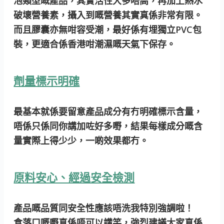
泡類型嘅產品，其實活性大多唔高，再加上熱水
破壞營養素，攝入到嘅營養其實真係非常有限。
而且膠囊亦無咁容受潮，最好係有埋獨立PVC包
裝，更適合係香港咁潮濕嘅天氣下保存。
劑量標示明確
最基本就係要留意產品成分有冇明確標示含量，
唔係只係同你講加咗好多嘢，結果每樣成分嘅含
量實際上得少少，一啲效果都冇。
原料安心、經過安全檢測
產品嘅品質同安全性應該唔洗我特別強調啦！
食落口嘅嘢真係唔可以講笑，強烈建議大家真係