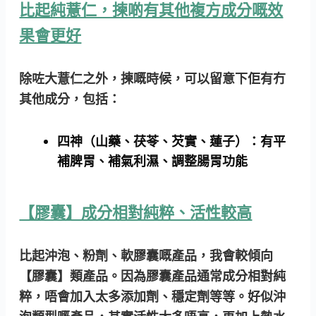
比起純薏仁，揀啲有其他複方成分嘅效
果會更好
除咗大薏仁之外，揀嘅時候，可以留意下佢有冇
其他成分，包括：
四神（山藥、茯苓、芡實、蓮子）
：有平
補脾胃、補氣利濕、調整腸胃功能
【膠囊】成分相對純粹、活性較高
比起沖泡、粉劑、軟膠囊嘅產品，我會較傾向
【膠囊】類產品。因為膠囊產品通常成分相對純
粹，唔會加入太多添加劑、穩定劑等等。好似沖