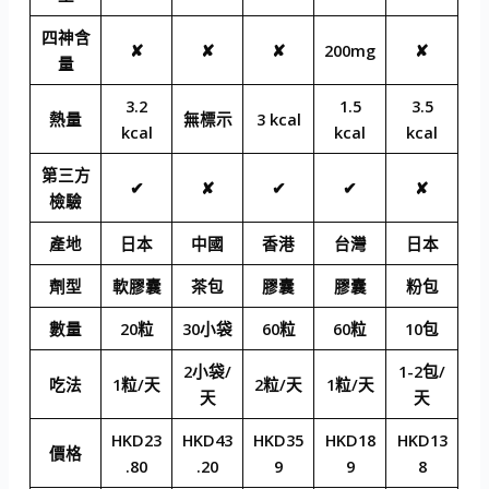
四神含
✘
✘
✘
200mg
✘
量
3.2
1.5
3.5
熱量
無標示
3 kcal
kcal
kcal
kcal
第三方
✔
✘
✔
✔
✘
檢驗
產地
日本
中國
香港
台灣
日本
劑型
軟膠囊
茶包
膠囊
膠囊
粉包
數量
20粒
30小袋
60粒
60粒
10包
2小袋/
1-2包/
吃法
1粒/天
2粒/天
1粒/天
天
天
HKD23
HKD43
HKD35
HKD18
HKD13
價格
.80
.20
9
9
8