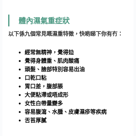
體內濕氣重症狀
以下係九個常見嘅濕重特徵，快啲睇下你有冇：
經常無精神，覺得攰
覺得身體重、肌肉酸痛
頭髮、臉部特別容易出油
口乾口粘
胃口差，腹部脹
大便粘滯或唔成形
女性白帶量變多
容易腹瀉、水腫、皮膚濕疹等疾病
舌苔厚膩