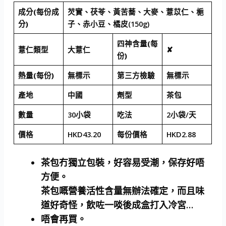
成分(每份成
芡實、茯苓、黃苦蕎、大麥、薏苡仁、梔
分)
子、赤小豆、橘皮(150g)
四神含量(每
薏仁類型
大薏仁
✘
份)
熱量(每份)
無標示
第三方檢驗
無標示
產地
中國
劑型
茶包
數量
30小袋
吃法
2小袋/天
價格
HKD43.20
每份價格
HKD2.88
茶包冇獨立包裝，好容易受潮，保存好唔
方便。
茶包嘅營養活性含量無辦法確定，而且味
道好奇怪，飲咗一啖後成盒打入冷宮…
唔會再買。