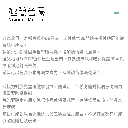
跳
至
主
要
內
容
身為父母一定都會擔心BB健康，尤其係當BB開始接觸其他同年齡
層嘅小朋友，
多多少少都會因為群聚嘅關係，增加被傳染嘅風險。
但又唔可能將BB留係屋企唔出門，作為媽媽嘅我唯有保證BB可以
攝取到足夠嘅營養，
希望可以提高佢本身嘅免疫力，降低被傳染嘅機會！
抵抗力對於兒童嘅健康發展至關重要，佢係身體對抗病毒同細菌
嘅重要防禦機制。
首先要確定小朋友係唔係真係傷風感冒，有時候反覆咳、流鼻水
等症狀，
家長可能誤以為係抵抗力變差導致經常感冒，不過其實都有可能
係敏感嘅症狀表現。