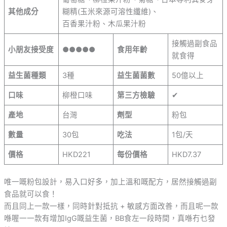
其他成分
糊精(玉米來源可溶性纖維)、
百香果汁粉、木瓜果汁粉
接觸過副食品
小朋友接受度
●●●●●
食用年齡
就食得
益生菌種類
3種
益生菌菌數
50億以上
口味
柳橙口味
第三方檢驗
✔
產地
台灣
劑型
粉包
數量
30包
吃法
1包/天
價格
HKD221
每份價格
HKD7.37
唯一嘅粉包設計，易入口好多，加上溫和嘅配方，居然接觸過副
食品就可以食！
而且同上一款一樣，同時針對抵抗 + 敏感方面改善，而且呢一款
喺喔一一款有增加IgG嘅益生菌，BB食左一段時間，真喺冇乜發