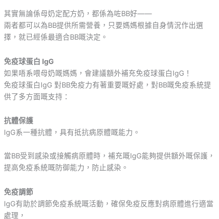
其實無論係母奶定配方奶，都係為咗BB好——
兩者都可以為BB提供所需營養，只要媽媽根據自身情況作出選
擇，就已經係最適合BB嘅決定。
免疫球蛋白 IgG
如果唔系喂母奶嘅媽媽，會建議額外補充免疫球蛋白IgG！
免疫球蛋白IgG 對BB免疫力有著重要嘅好處，對BB嘅免疫系統提
供了多方面嘅支持：
抗體保護
IgG系一種抗體，具有抵抗病原體嘅能力。
當BB受到感染或接觸病原體時，補充嘅IgG能夠提供額外嘅保護，
提高免疫系統嘅防御能力，防止感染。
免疫調節
IgG有助於調節免疫系統嘅活動，確保免疫反應對病原體進行適當
處理，