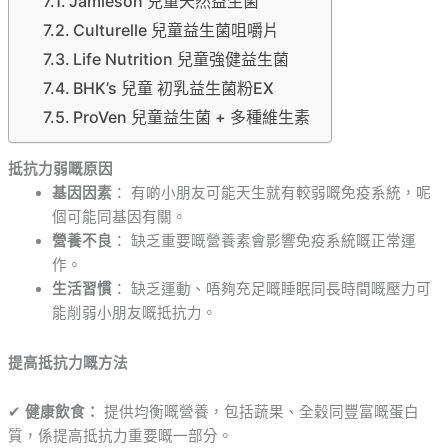
Jamieson 兒童天然益生菌
Culturelle 兒童益生菌咀嚼片
Life Nutrition 兒童強健益生菌
BHK’s 兒童 初乳益生菌粉EX
ProVen 兒童益生菌 + 多種維生素
抵抗力弱嘅原因
基因因素
： 有啲小朋友可能天生就有較弱嘅免疫系統，呢
個可能同基因有關。
營養不良
： 缺乏重要嘅營養素會影響免疫系統嘅正常運
作。
生活習慣
： 缺乏運動、唔夠充足嘅睡眠同長時間嘅壓力可
能削弱小朋友嘅抵抗力。
提高抵抗力嘅方法
✔
健康飲食：
提供均衡嘅營養，包括蔬果、全穀同豐富嘅蛋白
質，係提高抵抗力重要嘅一部分。