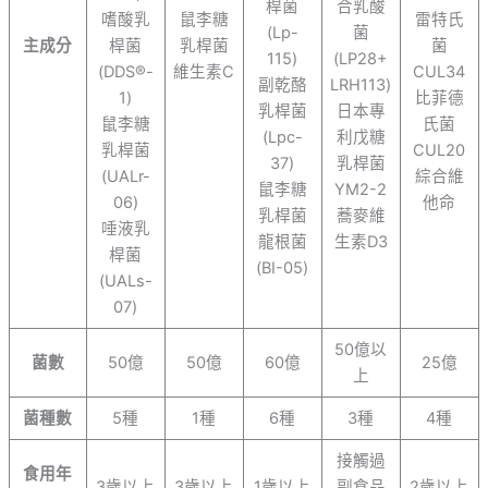
桿菌
合乳酸
嗜酸乳
鼠李糖
雷特氏
(Lp-
菌
主成分
桿菌
乳桿菌
菌
115)
(LP28+
(DDS®-
維生素C
CUL34
副乾酪
LRH113)
1)
比菲德
乳桿菌
日本專
鼠李糖
氏菌
(Lpc-
利戊糖
乳桿菌
CUL20
37)
乳桿菌
(UALr-
綜合維
鼠李糖
YM2-2
06)
他命
乳桿菌
蕎麥維
唾液乳
龍根菌
生素D3
桿菌
(BI-05)
(UALs-
07)
50億以
菌數
50億
50億
60億
25億
上
菌種數
5種
1種
6種
3種
4種
接觸過
食用年
3歲以上
3歲以上
1歲以上
副食品
2歲以上