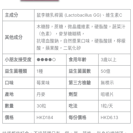
主成分
鼠李糖乳桿菌 (Lactobacillus GG)、維生素C
木糖醇，蔗糖，微晶纖維素，硬脂酸，蔬菜汁
（色素），麥芽糖糊精，
其他成分
抗壞血酸鈉，自然漿果口味，硬脂酸鎂，檸檬
酸，蘋果酸，二氧化矽
小朋友接受度
●●●●○
食用年齡
3歲以上
益生菌種類
1種
益生菌菌數
50億
口味
莓果味
第三方檢驗
無標示
產地
丹麥
劑型
咀嚼片
數量
30粒
吃法
1粒/天
價格
HKD184
每份價格
HKD6.13