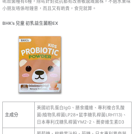
呢款菌種有6種，除咗針對抵抗都有改善敏感嘅菌株，不過水果味
小朋友唔係咁鐘意，而且又有啲貴，食完就算。
BHK’s 兒童 初乳益生菌粉EX
美國初乳蛋白IgG、膳食纖維、專利複合乳酸
主成分
菌(植物乳桿菌LP28+鼠李糖乳桿菌LRH113)、
日本專利戊糖乳桿菌YM2-2、蕎麥維生素D3
葡萄糖、柳橙果汁粉、菊糖、日本專利異麥芽