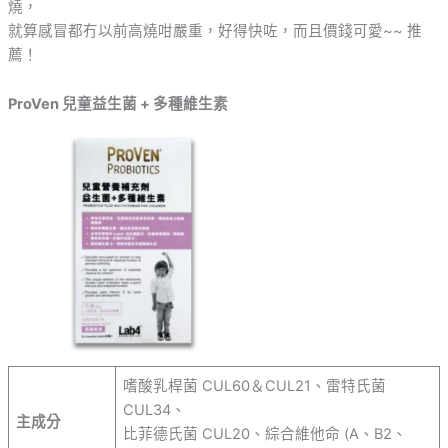
燒，
就算感冒都冇以前高燒咁嚴重，好得快咗，而且價錢可愛~~ 推
薦！
ProVen 兒童益生菌 + 多種維生素
嗜酸乳桿菌 CUL60＆CUL21、雷特氏菌
CUL34、
主成分
比菲德氏菌 CUL20、綜合維他命 (A、B2、