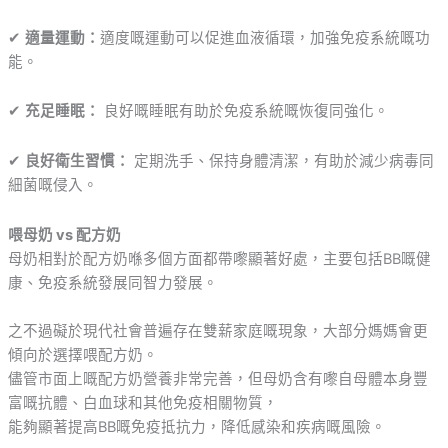
✔
適量運動：
適度嘅運動可以促進血液循環，加強免疫系統嘅功
能。
✔
充足睡眠：
良好嘅睡眠有助於免疫系統嘅恢復同強化。
✔
良好衛生習慣：
定期洗手、保持身體清潔，有助於減少病毒同
細菌嘅侵入。
喂母奶 vs 配方奶
母奶相對於配方奶喺多個方面都帶嚟顯著好處，主要包括BB嘅健
康、免疫系統發展同智力發展。
之不過礙於現代社會普遍存在雙薪家庭嘅現象，大部分媽媽會更
傾向於選擇喂配方奶。
儘管市面上嘅配方奶營養非常完善，但母奶含有嚟自母體本身豐
富嘅抗體、白血球和其他免疫相關物質，
能夠顯著提高BB嘅免疫抵抗力，降低感染和疾病嘅風險。