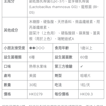
主成分
副乾酪乳桿菌(Lpc-37)、鼠李糖乳桿菌
(Lactobacillus rhamnosus GG)、龍根菌 (BI-
05)
木糖醇、硬脂酸、天然香料、微晶纖維素、羥
丙基纖維素、
其他成分
甜菜汁（上色用）、硬脂酸鎂、蘋果酸、薑黃
根（用於上色）、瑞鮑迪甙A
小朋友接受度
●●○○○
食用年齡
1歲以上
益生菌種類
6種
益生菌菌數
60億
口味
熱帶水果味
第三方檢驗
✔
產地
美國
劑型
咀嚼片
數量
30粒
吃法
1粒/天
價格
HKD279
每份價格
HKD9.3