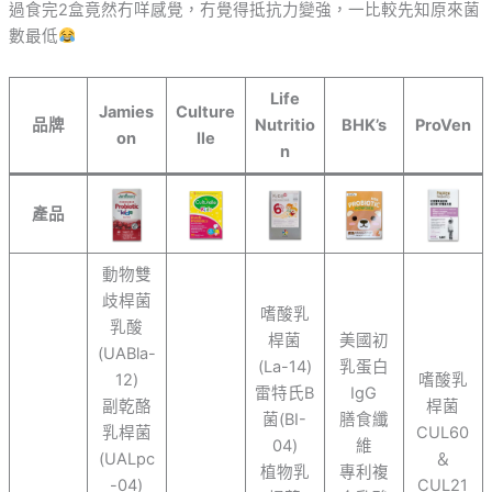
過食完2盒竟然冇咩感覺，冇覺得抵抗力變強，一比較先知原來菌
數最低
Life
Jamies
Culture
品牌
Nutritio
BHK’s
ProVen
on
lle
n
產品
動物雙
歧桿菌
嗜酸乳
乳酸
桿菌
美國初
(UABla-
(La-14)
乳蛋白
12)
嗜酸乳
雷特氏B
IgG
副乾酪
桿菌
菌(BI-
膳食纖
乳桿菌
CUL60
04)
維
(UALpc
＆
植物乳
專利複
-04)
CUL21