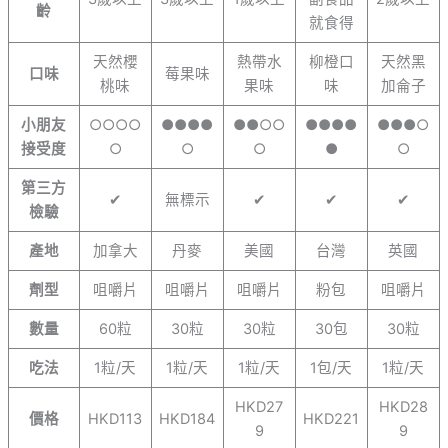
齡
就食得
天然櫻
熱帶水
柳橙口
天然黑
口味
莓果味
桃味
果味
味
加侖子
小朋友
○○○○
●●●●
●●○○
●●●●
●●●○
接受度
○
○
○
●
○
第三方
✔
無標示
✔
✔
✔
檢驗
產地
加拿大
丹麥
美國
台灣
英國
劑型
咀嚼片
咀嚼片
咀嚼片
粉包
咀嚼片
數量
60粒
30粒
30粒
30包
30粒
吃法
1粒/天
1粒/天
1粒/天
1包/天
1粒/天
HKD27
HKD28
價格
HKD113
HKD184
HKD221
9
9