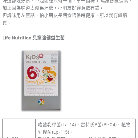
味道都幾好食，不過菌種只有一個，單一菌株 + 無身份證號碼，
加上因為味道太似果汁糖，小朋友好鐘意依冇錯，
但調味用左蔗糖，怕小朋友長期食唔係咁健康，所以就冇繼續
買。
Life Nutrition 兒童強健益生菌
嗜酸乳桿菌(La-14)、雷特氏B菌(BI-04)、植物
乳桿菌(Lp-115)、