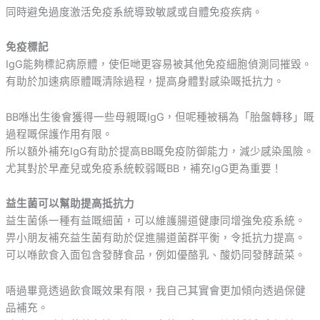
同時避免過度激活免疫系統導致敏感或自體免疫疾病。
免疫標記
IgG能夠標記病原體，使佢哋更容易被其他免疫細胞偵測同摧毀。
有助於加速病原體嘅清除過程，提高身體對感染嘅抵抗力。
BB喺出生後會獲得一些母親嘅IgG，但呢種被稱為「胎盤轉移」嘅
過程嘅保護作用有限。
所以額外補充IgG有助於提高BB嘅免疫防御能力，減少感染風險。
尤其對於早產兒或免疫系統較弱嘅BB，補充IgG更為重要！
益生菌可以幫助提高抵抗力
益生菌係一種有益嘅細菌，可以維護腸道健康同增強免疫系統。
畀小朋友補充益生菌有助於促進腸道菌群平衡，令抵抗力提高。
可以喺飲食入面包含發酵食品，例如優酪乳、酸奶同發酵蔬菜。
唔過畢竟透過飲食嘅效果有限，我自己其實會更加傾向透過保健
品補充。