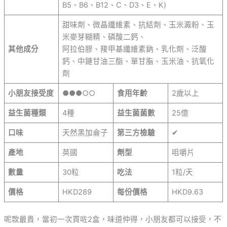
B5、B6、B12、C、D3、E、K)
甜味劑、微晶纖維素、抗結劑、玉米澱粉、玉
米麥芽糊精、磷酸二鈣、
其他成分
阿拉伯膠、羧甲基纖維素鈉、乳化劑、泛酸
鈣、中鏈甘油三酯、單甘脂、玉米油、抗氧化
劑
小朋友接受度
●●●○○
食用年齡
2歲以上
益生菌種類
4種
益生菌菌數
25億
口味
天然黑加侖子
第三方檢驗
✔
產地
英國
劑型
咀嚼片
數量
30粒
吃法
1粒/天
價格
HKD289
每份價格
HKD9.63
呢款最貴，當初一次買咗2盒，味道仲得，小朋友都可以接受，不