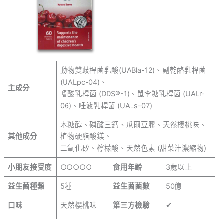
動物雙歧桿菌乳酸(UABla-12)、副乾酪乳桿菌
(UALpc-04)、
主成分
嗜酸乳桿菌 (DDS®-1)、鼠李糖乳桿菌 (UALr-
06)、唾液乳桿菌 (UALs-07)
木糖醇、磷酸三鈣、瓜爾豆膠、天然櫻桃味、
其他成分
植物硬脂酸鎂、
二氧化矽、檸檬酸、天然色素 (甜菜汁濃縮物)
小朋友接受度
○○○○○
食用年齡
3歲以上
益生菌種類
5種
益生菌菌數
50億
口味
天然櫻桃味
第三方檢驗
✔