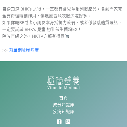
自從知道 BHK’s 之後，一直都有食兒童系列嘅產品，食到而家完
全冇奇怪嘅副作用，傷風感冒嘅次數少咗好多。
如果你嘅BB或者小朋友本身抵抗力較弱、或者係敏感體質嘅話，
一定要試試 BHK’s 兒童 初乳益生菌粉EX！
除咗官網之外，HKTV亦都有得買
>>
落單網址喺呢度
首頁
成分知識庫
疾病知識庫