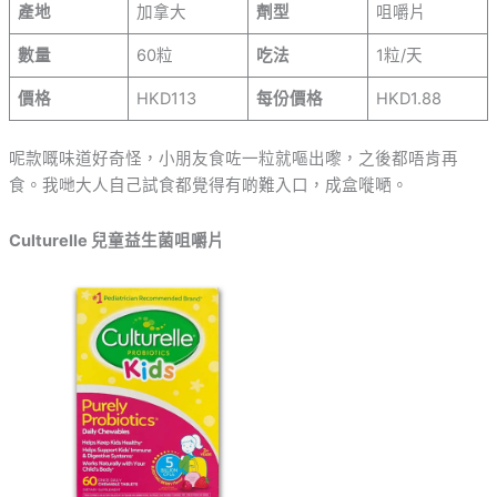
產地
加拿大
劑型
咀嚼片
數量
60粒
吃法
1粒/天
價格
HKD113
每份價格
HKD1.88
呢款嘅味道好奇怪，小朋友食咗一粒就嘔出嚟，之後都唔肯再
食。我哋大人自己試食都覺得有啲難入口，成盒嘥嗮。
Culturelle 兒童益生菌咀嚼片