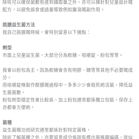
除咗可以確保菌數有達到攝取量之外，亦可以揀針對兒童設計嘅
配方，以避免誤食或過量導致例如腹瀉嘅副作用。
挑選益生菌方法
我自己挑選嘅時候，會特別留意以下幾點：
劑型
市面上兒童益生菌，大部分分為軟糖、咀嚼錠、粉包等等。
我會以粉包為主，因為軟糖會含有明膠、糖等等其他不必要嘅成
分。
而咀嚼錠喺製作壓膜嘅過程中，多多少少會殺死啲活菌，降低益
生菌菌數。
粉包劑型穩定性會比較高，加上粉包通常都係獨立包裝，保存上
亦都會方便啲。
菌種
益生菌嘅功效研究通常都係針對特定菌株，
除咗了解菌種之外，亦要留意成分係咪有標出菌株嘅編碼，就似