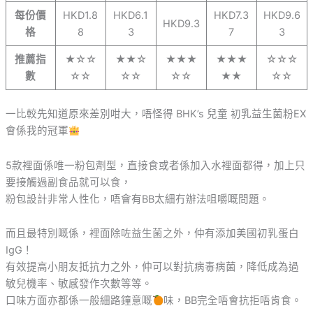
每份價
HKD1.8
HKD6.1
HKD7.3
HKD9.6
HKD9.3
格
8
3
7
3
推薦指
★☆☆
★★☆
★★★
★★★
☆☆☆
數
☆☆
☆☆
☆☆
★★
☆☆
一比較先知道原來差別咁大，唔怪得 BHK’s 兒童 初乳益生菌粉EX
會係我的冠軍
5款裡面係唯一粉包劑型，直接食或者係加入水裡面都得，加上只
要接觸過副食品就可以食，
粉包設計非常人性化，唔會有BB太細冇辦法咀嚼嘅問題。
而且最特別嘅係，裡面除咗益生菌之外，仲有添加美國初乳蛋白
IgG！
有效提高小朋友抵抗力之外，仲可以對抗病毒病菌，降低成為過
敏兒機率、敏感發作次數等等。
口味方面亦都係一般細路鐘意嘅
味，BB完全唔會抗拒唔肯食。