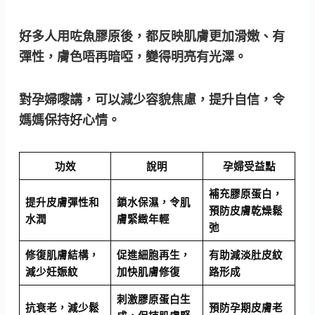
好多人用咗魚膠原後，都反映肌膚更加滑嫩、有
彈性，膚色唔再暗啞，變得明亮有光澤。
對孕婦嚟講，可以減少容貌焦慮，提升自信，令
媽媽保持好心情。
功效
說明
孕婦受益點
補充膠原蛋白，
提升皮膚彈性和
鎖水保濕，令肌
預防皮膚乾燥鬆
水潤
膚緊緻年輕
弛
修復肌膚結構，
促進細胞再生，
有助減淡肚皮紋
減少妊娠紋
加快肌膚修復
路形成
刺激膠原蛋白生
抗衰老，減少鬆
預防孕期皮膚老