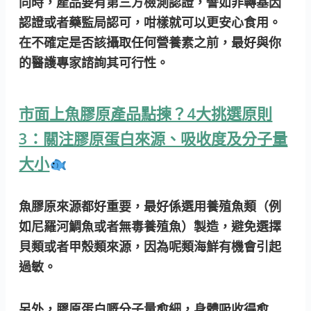
同時，產品要有第三方檢測認證，譬如非轉基因
認證或者藥監局認可，咁樣就可以更安心食用。
在不確定是否該攝取任何營養素之前，最好與你
的醫護專家諮詢其可行性。
市面上魚膠原產品點揀？4大挑選原則
3：關注膠原蛋白來源、吸收度及分子量
大小
魚膠原來源都好重要，最好係選用養殖魚類（例
如尼羅河鯛魚或者無毒養殖魚）製造，避免選擇
貝類或者甲殼類來源，因為呢類海鮮有機會引起
過敏。
另外，膠原蛋白嘅分子量愈細，身體吸收得愈