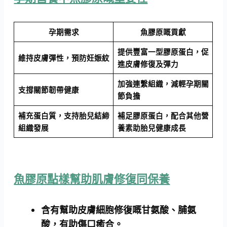
孕期需求
魚膠原嘅貢獻
提供豐富一型膠原蛋白，促
維持皮膚彈性，預防妊娠紋
進皮膚修復及彈力
加強連繫組織，減輕孕期關
支撐關節韌帶健康
節負擔
補充蛋白質，支持胎兒結締
補足膠原蛋白，配合其他營
組織發展
養素助胎兒健康成長
魚膠原點樣幫助肌膚修復同保養
含有幫助皮膚細胞修復嘅甘氨酸、脯氨
酸，有助傷口癒合。