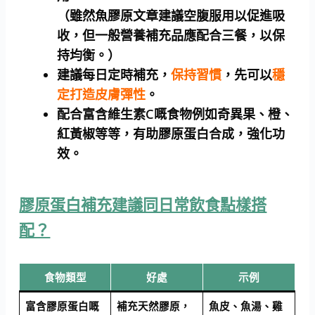
（雖然魚膠原文章建議空腹服用以促進吸
收，但一般營養補充品應配合三餐，以保
持均衡。）
建議每日定時補充，
保持習慣
，先可以
穩
定打造皮膚彈性
。
配合富含維生素C嘅食物例如奇異果、橙、
紅黃椒等等，有助膠原蛋白合成，強化功
效。
膠原蛋白補充建議同日常飲食點樣搭
配？
食物類型
好處
示例
富含膠原蛋白嘅
補充天然膠原，
魚皮、魚湯、雞