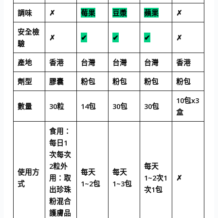
調味
✗
莓果
豆漿
蘋果
✗
安全檢
✗
✔
✔
✔
✗
驗
產地
香港
台灣
台灣
台灣
香港
劑型
膠囊
粉包
粉包
粉包
粉包
10包x3
數量
30粒
14包
30包
30包
盒
食用：
每日1
次每次
2粒外
每天
使用方
每天
每天
用：取
1~2次1
✗
式
1~2包
1~3包
出珍珠
次1包
粉混合
護膚品