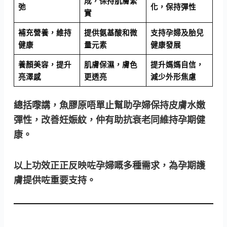
成，保持肌膚緊
弛
化，保持彈性
實
補充營養，維持
提供氨基酸和微
支持孕婦及胎兒
健康
量元素
健康發展
養顏美容，提升
肌膚保濕，膚色
提升媽媽自信，
亮澤感
更透亮
減少外形焦慮
總括嚟講，魚膠原唔單止幫助孕婦保持皮膚水嫩
彈性，改善妊娠紋，仲有助抗衰老同維持孕期健
康。
以上功效正正反映咗孕婦嘅多種需求，為孕期護
膚提供咗重要支持。