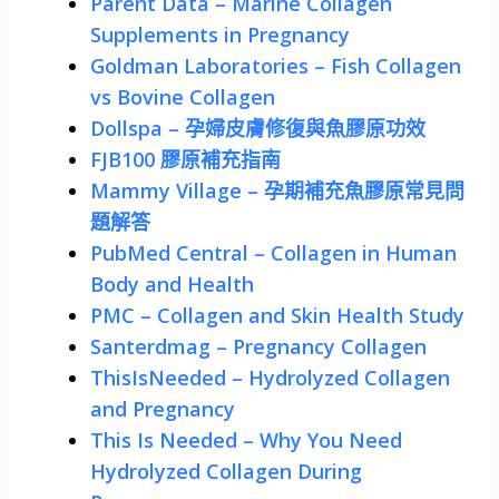
Parent Data – Marine Collagen
Supplements in Pregnancy
Goldman Laboratories – Fish Collagen
vs Bovine Collagen
Dollspa – 孕婦皮膚修復與魚膠原功效
FJB100 膠原補充指南
Mammy Village – 孕期補充魚膠原常見問
題解答
PubMed Central – Collagen in Human
Body and Health
PMC – Collagen and Skin Health Study
Santerdmag – Pregnancy Collagen
ThisIsNeeded – Hydrolyzed Collagen
and Pregnancy
This Is Needed – Why You Need
Hydrolyzed Collagen During