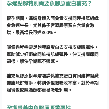
孕婦點解特別需要魚膠原蛋白補充？
懷孕期間，媽媽身體入面負責支撐同連接嘅組織
會急速生長，尤其係子宮嘅膠原蛋白含量會激
增，最高增長可達800%。
呢個過程需要足夠膠原蛋白去支持皮膚嘅彈性，
幫助減少妊娠紋同維持肌膚彈性，仲支撐關節同
韌帶，解決孕期嘅不適感。
補充魚膠原對孕婦嚟講係補充蛋白質同維持組織
健康嘅好幫手
，特別係佢嘅吸收率高，對於孕期
腸胃敏感嘅媽媽都更易吸收利用。
孕期營養中魚膠原嘅重要性