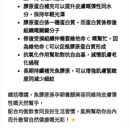
膠原蛋白補充可以提升皮膚嘅彈性同水
分，保持年輕光澤
膠原蛋白係一種蛋白質，而蛋白質係修復
組織嘅關鍵分子
修復受損組織仲需要維他命 C 嘅幫忙，因
為維他命 C可以促進膠原蛋白質形成
抗氧化作用幫助對抗自由基，減慢肌膚老
化過程
長期持續補充魚膠原，可以增強肌膚緊緻
度同減少細紋
總括嚟講，
魚膠原係孕期養顏美容同維持皮膚彈
性嘅天然幫手
，
配合均衡飲食同良好生活習慣，能夠幫助你由內
而外散發自然健康嘅光彩！