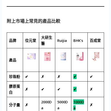
附上市場上常見的產品比較
大研生
品牌
位元堂
Ruijia
BHK’s
百成堂
醫
產品
珍珠粉
✔
✗
✗
✔
✔
膠原蛋
✗
✔
✔
✔
✗
白
2000D
5000D
1000D
分子量
✗
✗
a
a
a