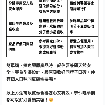
針對孕期調配，
孕婦專用配方及
最好與醫護專家
避免禁忌成分，
安全認證
諮詢可行性
有第三方認證
選無過敏風險嘅
多睇產品是否標
膠原蛋白來源及
魚種，水解膠原
明分子量或吸收
吸收度
分子量小易吸收
率
參考用家口碑，
膠囊方便服用，
產品評價同劑型
根據喜好選擇粉
粉末易加入飲品
選擇
末或膠囊等
或食物中
簡單講，揀魚膠原產品時，記住要兼顧天然安
全、專為孕婦設計、膠原吸收好同牌子口碑，仲
有個人口味同皮膚需要㗎。
以上方法可以幫你食得安心又有效，等你喺孕期
都可以好好養顏美容！