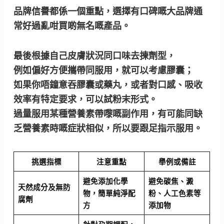
品牌信譽都係一個重點，選擇有口碑嘅大品牌通
常好過亂咁買啲無名嘅產品。
最後根據自己皮膚狀況同口味去揀劑型，
例如偏好方便攜帶同服用，就可以考慮膠囊；
如果你唔鐘意吞膠囊或藥丸，或者對口感、吸收
效率有特定要求，可以試粉末形式。
過量服用某種營養素帶嚟嘅副作用，有可能同缺
乏營養素時嘅症狀相似，所以要跟足指示服用。
挑選指標
注意重點
舉例或備註
避免添加化學
避免碳焦、澱
天然成分及無防
物，簡單純淨配
粉、人工色素等
腐劑
方
添加物