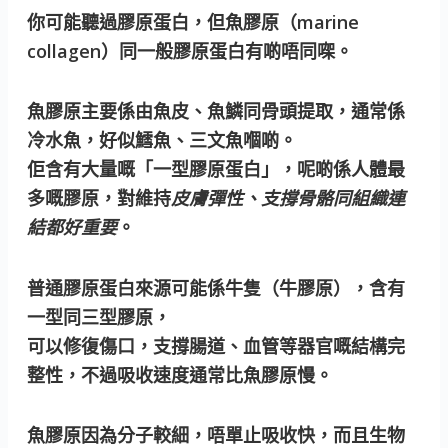
你可能聽過膠原蛋白，但魚膠原（marine
collagen）同一般膠原蛋白有啲唔同㗎。
魚膠原主要係由魚皮、魚鱗同骨頭提取，通常係
冷水魚，好似鱈魚、三文魚嗰啲。
佢含有大量嘅「一型膠原蛋白」，呢啲係人體最
多嘅膠原，對維持
皮膚彈性、支撐骨骼同組織連
結都好重要
。
普通膠原蛋白來源可能係牛隻（牛膠原），含有
一型同三型膠原，
可以修復傷口，支撐腸道、血管等器官嘅結構完
整性，不過吸收速度通常比魚膠原慢。
魚膠原因為分子較細，唔單止吸收快，而且生物