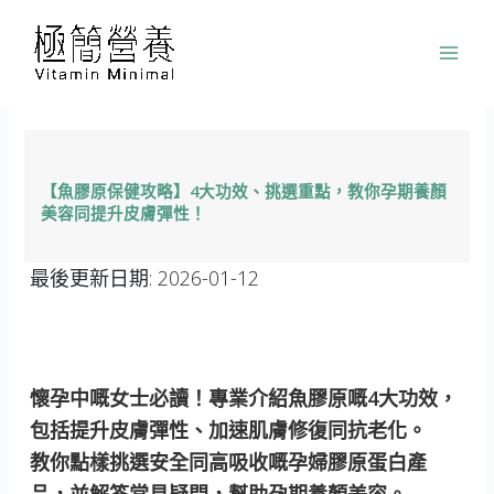
跳
至
主
要
內
容
【魚膠原保健攻略】4大功效、挑選重點，教你孕期養顏
美容同提升皮膚彈性！
最後更新日期:
2026-01-12
懷孕中嘅女士必讀！專業介紹魚膠原嘅4大功效，
包括提升皮膚彈性、加速肌膚修復同抗老化。
教你點樣挑選安全同高吸收嘅孕婦膠原蛋白產
品，並解答常見疑問，幫助孕期養顏美容。