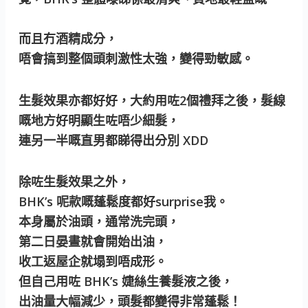
而且冇酒精成分，
唔會搞到整個頭刺激性太強，變得勁敏感。
生髮效果亦都好好，大約用咗2個禮拜之後，髮線
嘅地方好明顯生咗唔少細髮，
連另一半嘅直男都睇得出分別 XDD
除咗生髮效果之外，
BHK’s 呢款嘅蓬鬆度都好surprise我。
本身屬於油頭，通常洗完頭，
第二日晏晝就會開始出油，
收工返屋企就塌到唔成形。
但自己用咗 BHK’s 婕絲生養髮液之後，
出油量大幅減少，頭髮都變得非常蓬鬆！