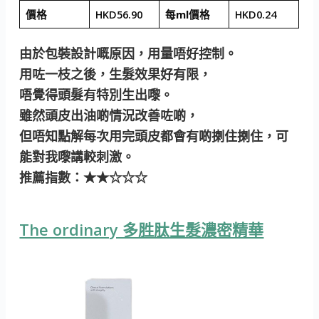
價格
HKD56.90
每ml價格
HKD0.24
由於包裝設計嘅原因，用量唔好控制。
用咗一枝之後，生髮效果好有限，
唔覺得頭髮有特別生出嚟。
雖然頭皮出油啲情況改善咗啲，
但唔知點解每次用完頭皮都會有啲揦住揦住，可
能對我嚟講較刺激。
推薦指數
：★★☆☆☆
The ordinary 多胜肽生髮濃密精華