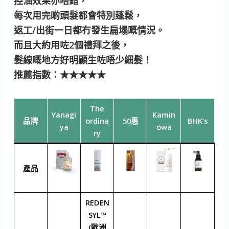
控油效果亦唔錯，
每次用完啲頭髮都會特別蓬鬆，
返工/出街一日都冇發生扁塌嘅情況。
而且大約用咗2個禮拜之後，
髮線嘅地方好明顯生咗唔少細髮！
推薦指數
：★★★★★
The
Yanagi
Kamin
品牌
ordina
50惠
BHK’s
ya
owa
ry
產品
REDEN
SYL™
(歐洲