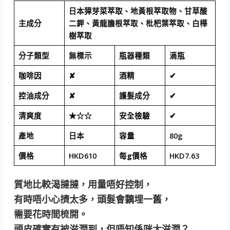
日本獐芽菜萃取、地黃根萃取物、甘草酸
主成分
二鉀、黃龍膽根萃取、枇杷葉萃取、白樺
樹萃取
分子類型
無標示
瓶器種類
滴瓶
咖啡因
✘
酒精
✔
控油成分
✘
護髮成分
✔
清爽度
★☆☆
安全檢驗
✔
產地
日本
容量
80g
價格
HKD610
每g價格
HKD7.63
質地比較渴撻撻，用量唔好控制，
有時唔小心擠太多，頭髮會黐埋一舊，
需要花時間梳開。
頭皮確實有被滋潤到，但唔知係咪太滋潤？