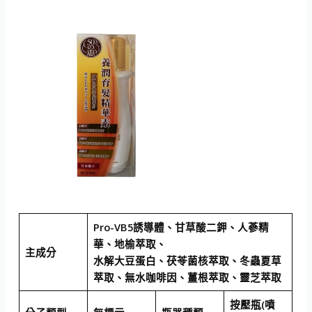
Pro-VB5誘導體、甘草酸二鉀、人蔘精
華、地榆萃取、
主成分
水解大豆蛋白、茯苓菌核萃取、冬蟲夏草
萃取、無水咖啡因、薑根萃取、靈芝萃取
按壓瓶(噴