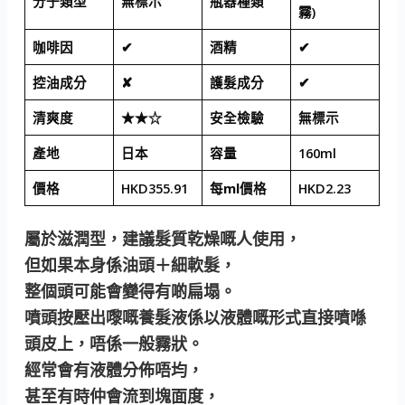
分子類型
無標示
瓶器種類
霧)
咖啡因
✔
酒精
✔
控油成分
✘
護髮成分
✔
清爽度
★★☆
安全檢驗
無標示
產地
日本
容量
160ml
價格
HKD355.91
每ml價格
HKD2.23
屬於滋潤型，建議髮質乾燥嘅人使用，
但如果本身係油頭＋細軟髮，
整個頭可能會變得有啲扁塌。
噴頭按壓出嚟嘅養髮液係以液體嘅形式直接噴喺
頭皮上，唔係一般霧狀。
經常會有液體分佈唔均，
甚至有時仲會流到塊面度，