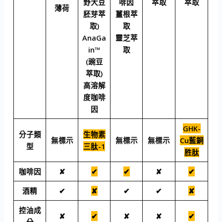
野大豆
啡因
萃取
萃取
薄荷
胚芽萃
薑根萃
取)
取
AnaGa
靈芝萃
in™
取
(豌豆
萃取)
高溶解
度咖啡
因
GHK-
分子類
生物素
無標示
無標示
無標示
Cu藍銅
型
三肽-1
胜肽
咖啡因
✘
✔
✔
✘
✔
酒精
✔
✘
✔
✔
✘
控油成
✘
✔
✘
✘
✔