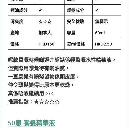
控油成分
✔
護髮成分
✔
清爽度
☆☆☆
安全檢驗
無標示
產地
加拿大
容量
60ml
價格
HKD150
每ml價格
HKD2.50
呢款買嘅時候睇返介紹話係輕盈嘅水性精華液，
但實際用嚟覺得有啲油膩，
一直感覺有啲殘留物係頭皮度，
仲令頭髮變得比原本更乾燥，
真係唔敢繼續用 >\<
推薦指數
：★☆☆☆☆
50惠 養髮精華液