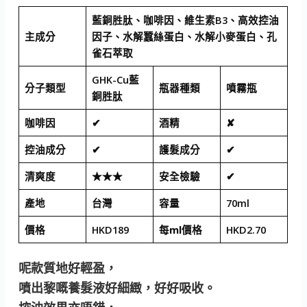
藍銅胜肽、咖啡因、維生素B3、高效控油
主成分
因子、水解蠶絲蛋白、水解小麥蛋白、孔
雀石萃取
GHK-Cu藍
分子類型
瓶器種類
噴霧瓶
銅胜肽
咖啡因
✔
酒精
✘
控油成分
✔
護髮成分
✔
清爽度
★★★
安全檢驗
✔
產地
台灣
容量
70ml
價格
HKD189
每ml價格
HKD2.70
呢款質地好輕盈，
噴出黎嘅養髮液好細緻，好好吸收。