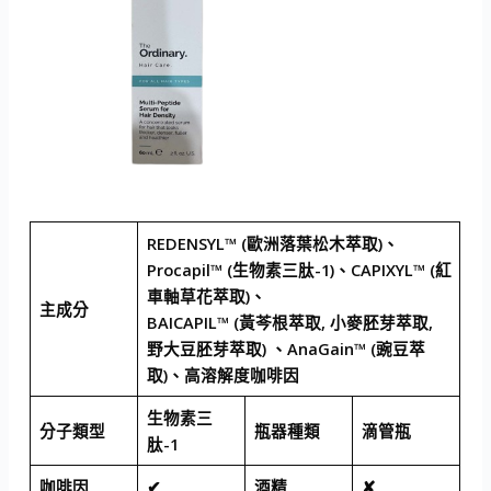
REDENSYL™ (歐洲落葉松木萃取)、
Procapil™ (生物素三肽-1)、CAPIXYL™ (紅
車軸草花萃取)、
主成分
BAICAPIL™ (黃芩根萃取, 小麥胚芽萃取,
野大豆胚芽萃取) 、AnaGain™ (豌豆萃
取)、高溶解度咖啡因
生物素三
分子類型
瓶器種類
滴管瓶
肽-1
咖啡因
✔
酒精
✘