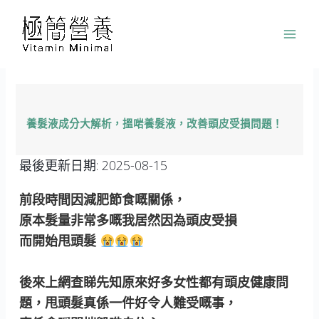
跳
至
主
要
內
容
養髮液成分大解析，搵啱養髮液，改善頭皮受損問題！
最後更新日期:
2025-08-15
前段時間因減肥節食嘅關係，
原本髮量非常多嘅我居然因為頭皮受損
而開始甩頭髮
後來上網查睇先知原來好多女性都有頭皮健康問
題，甩頭髮真係一件好令人難受嘅事，