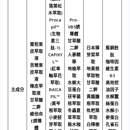
落葉松
木萃取)
Proca
Pro-
pil™
VB5誘
(生物
導體
素三
甘草酸
蜜柑果
肽-1)
二鉀
日本獐
藍銅胜
皮萃取
CAPIXY
人蔘精
芽菜萃
肽
液
L™
華
取
咖啡因
苦橙果
(紅車
地榆萃
地黃根
維生素
皮萃取
軸草花
取
萃取物
B3
液
萃取)
水解大
甘草酸
高效控
陳皮萃
主成分
BAICA
豆蛋白
二鉀
油因子
取液
PIL™
茯苓菌
黃龍膽
水解蠶
甘草酸
(黃芩
核萃取
根萃取
絲蛋白
二鉀
根萃取
冬蟲夏
枇杷葉
水解小
維他命
小麥胚
草萃取
萃取
麥蛋白
E誘導
芽萃取
無水咖
白樺樹
孔雀石
體