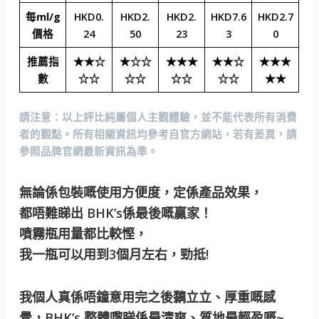
每ml/g
HKD0.
HKD2.
HKD2.
HKD7.6
HKD2.7
價格
24
50
23
3
0
推薦指
★★☆
★☆☆
★★★
★★☆
★★★
數
☆☆
☆☆
☆☆
☆☆
★★
請注意
：以上評比純屬個人主觀體驗，並不能代表所有消費
者的觀點。所有相關資訊均參考自官方網站，若有差異，請
參照品牌官網最新資訊為準。
無論係包裝嘅使用方便度，定係產品效果，
都唔難睇出 BHK’s係最後嘅贏家！
噴霧瓶用量都比較慳，
我一瓶可以用到3個月左右，勁抵!
我個人真係唔鐘意用完之後黐立立、厚重嘅感
覺，BHK’s 整體嚟睇係最清爽、質地最輕盈嘅~