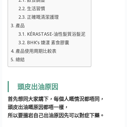
飲食調整
生活習慣
正確嘅清潔護理
產品
KÉRASTASE-油性髮質浴髮泥
BHK’s 婕漾 素食膠囊
產品使用周期比較表
總結
頭皮出油原因
首先想同大家講下，每個人嘅情況都唔同，
頭皮出油嘅原因都唔一樣，
所以要搵岩自己出油原因先可以對症下藥。