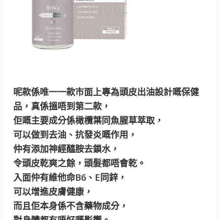
呢款係唯一一款市面上專為頭皮出油設計嘅保健
品，真係搵唔到第二款，
佢嘅主要成分係橄欖葉同魚腥草萃取，
可以做到去油、抗發炎嘅作用，
仲有添加神經醯胺去鎖水，
令頭皮乾爽之餘，頭髮都唔會乾。
入面仲有維他命B6、E同鋅，
可以增進皮膚健康，
而且佢本身係不含藥物成分，