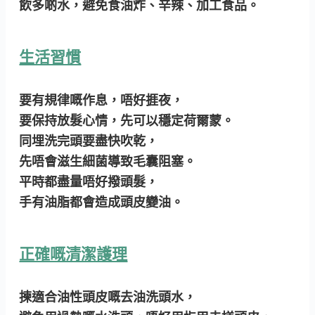
飲多啲水，避免食油炸、辛辣、加工食品。
生活習慣
要有規律嘅作息，唔好捱夜，
要保持放髮心情，先可以穩定荷爾蒙。
同埋洗完頭要盡快吹乾，
先唔會滋生細菌導致毛囊阻塞。
平時都盡量唔好撥頭髮，
手有油脂都會造成頭皮變油。
正確嘅清潔護理
揀適合油性頭皮嘅去油洗頭水，