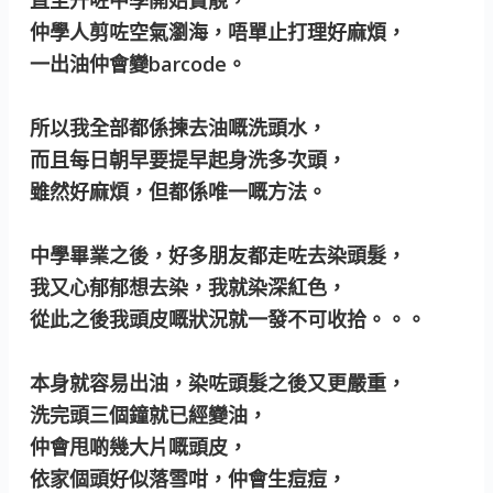
仲學人剪咗空氣瀏海，唔單止打理好麻煩，
一出油仲會變barcode。
所以我全部都係揀去油嘅洗頭水，
而且每日朝早要提早起身洗多次頭，
雖然好麻煩，但都係唯一嘅方法。
中學畢業之後，好多朋友都走咗去染頭髮，
我又心郁郁想去染，我就染深紅色，
從此之後我頭皮嘅狀況就一發不可收拾。。。
本身就容易出油，染咗頭髮之後又更嚴重，
洗完頭三個鐘就已經變油，
仲會甩啲幾大片嘅頭皮，
依家個頭好似落雪咁，仲會生痘痘，