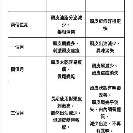
頭皮油脂分泌減
頭皮痘痘好得更
兩個星期
少、
快
髮根清爽
頭皮屑變多、
頭皮出油減少、
一個月
刺激頭皮痘痘
異味消失
頭皮太乾容易痕
頭皮屑減少、
兩個月
癢、
頭皮痘痘消失
髮尾變乾
頭皮狀態有明顯
改善、
長期使用對頭皮
頭皮屑幾乎消
刺激高，
失、由內調養體
三個月
雖然出油減少，
質、
但頭皮變得敏
減少出油、不再
感。
有異味，