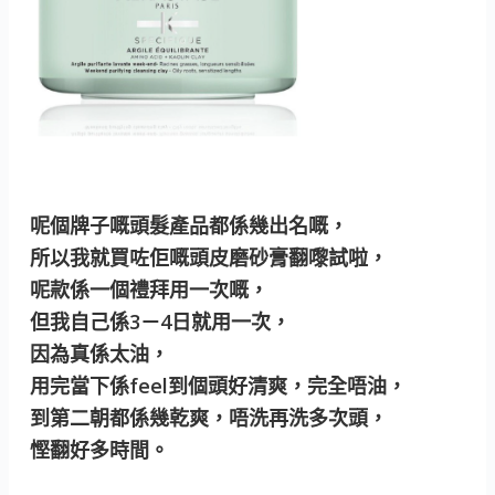
呢個牌子嘅頭髮產品都係幾出名嘅，
所以我就買咗佢嘅頭皮磨砂膏翻嚟試啦，
呢款係一個禮拜用一次嘅，
但我自己係3－4日就用一次，
因為真係太油，
用完當下係feel到個頭好清爽，完全唔油，
到第二朝都係幾乾爽，唔洗再洗多次頭，
慳翻好多時間。