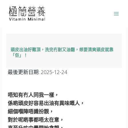
跳
至
主
要
內
容
頭皮出油好難頂，洗完冇耐又油翻，想要清爽頭皮就靠
「佢」！
最後更新日期:
2025-12-24
唔知有冇人同我一樣，
係啲頭皮好容易出油有異味嘅人，
細個嗰陣唔識扮靚，
對於呢啲事都唔太在意，
直至升咗中學開始貪靚，