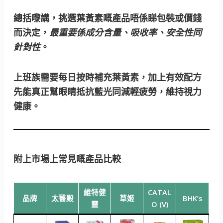
總括嚟講，挑選葉黃素嘅產品唔係睇包裝或價錢
而決定，
最重要係成分含量、吸收率、安全性同
針對性
。
上班族需要每日按時補充葉黃素，加上有效配方
先能真正幫眼睛抵抗藍光同減輕疲勞，維持視力
健康。
附上市場上常見嘅產品比較
維特健
CATAL
品牌
太醫殿
草姬
BHK’s
靈
O (V)