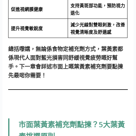
支持黃斑部功能，預防視力
促進視網膜健康
退化
減少光線對雙眼刺激，改善
提升視覺敏銳度
視覺清晰度及舒適感
總括嚟講，無論係食物定補充劑方式，葉黃素都
係現代人面對藍光損害同舒緩視覺疲勞嘅好幫
手。下一章會詳述市面上嘅葉黃素補充劑要點揀
先最啱你需要！
市面葉黃素補充劑點揀？5大葉黃