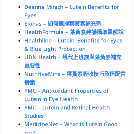
Deanna Minich – Lutein Benefits for
Eyes
Elohas – 如何選擇葉黃素補充劑
HealthFormula – 葉黃素建議攝取量解說
Healthline – Lutein: Benefits for Eyes
& Blue Light Protection
UDN Health – 現代上班族與葉黃素補充
重要性
NutrifiveMins – 葉黃素吸收技巧及搭配營
養素
PMC – Antioxidant Properties of
Lutein in Eye Health
PMC – Lutein and Retinal Health
Studies
MedicineNet – What is Lutein Good
For?