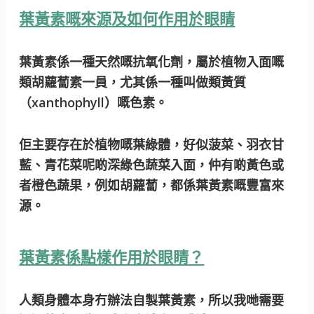
葉黃素嘅來源及如何作用於眼睛
葉黃素係一種天然嘅抗氧化劑，屬於植物入面嘅
類胡蘿蔔素一員，尤其係一種叫做類黃質
（xanthophyll）嘅色素。
佢主要存在於植物嘅葉綠體，好似菠菜、羽衣甘
藍、青花菜呢啲深綠色蔬菜入面，仲有啲黃色或
者橙色蔬果，例如胡蘿蔔，都係葉黃素嘅豐富來
源。
葉黃素係點樣作用於眼睛？
人類身體本身冇辦法自製葉黃素，所以我哋需要