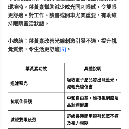
環境時，葉黃素幫助減少眩光同刺眼感，令雙眼
更舒適。對工作、讀書或開車尤其重要，有助維
持眼睛靈活狀態。
小總結：
葉黃素改善光線刺激引發不適，提升視
覺質素，令生活更舒適
[5]
。
葉黃素功效
具體說明
吸收電子產品發出嘅藍光，
過濾藍光
減輕光線傷害
中和自由基，維持視網膜及
抗氧化保護
晶狀體健康
舒緩長時間用眼引起嘅不適
減輕雙眼疲勞
及視力模糊