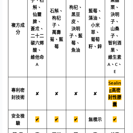
斛、
枸杞、
栗、
石斛、
藍莓、
仙靈
黑豆
決明
枸杞
藻油、
脾、
皮、
子、
複方成
子、
小米
蒼朮、
決明
山桑
分
萬壽
草、
二十二
子、藍
子、
菊、藍
葡萄
碳六烯
莓、
智利酒
莓
籽、鋅
酸、
魚油
果、
維他命
維生素
A
A、C、
E
Sealin
專利密
g高密
✘
✘
✘
✘
封技術
封性膠
囊
安全檢
✔
✔
✔
無標示
✔
驗