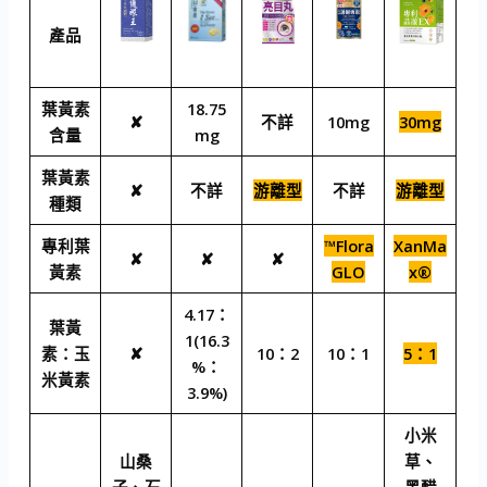
產品
葉黃素
18.75
✘
不詳
10mg
30mg
含量
mg
葉黃素
✘
不詳
游離型
不詳
游離型
種類
專利葉
™Flora
XanMa
✘
✘
✘
黃素
GLO
x®
4.17：
葉黃
1(16.3
素：玉
✘
10：2
10：1
5：1
%：
米黃素
3.9%)
小米
山桑
草、
子、石
黑醋