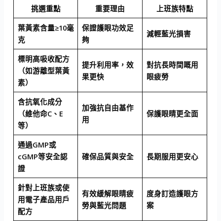
挑選重點
重要理由
上班族特點
葉黃素含量≥10毫
保證護眼功效足
減輕藍光損害
克
夠
標明高吸收配方
提升利用率，效
對抗長時間嘅用
（如游離型葉黃
果更快
眼疲勞
素）
含抗氧化成分
加強抗自由基作
（維他命C、E
保護眼睛更全面
用
等）
通過GMP或
cGMP等安全認
確保品質與安全
長期服用更安心
證
針對上班族或使
有效緩解眼睛疲
度身訂造護眼方
用電子產品用戶
勞與藍光問題
案
配方