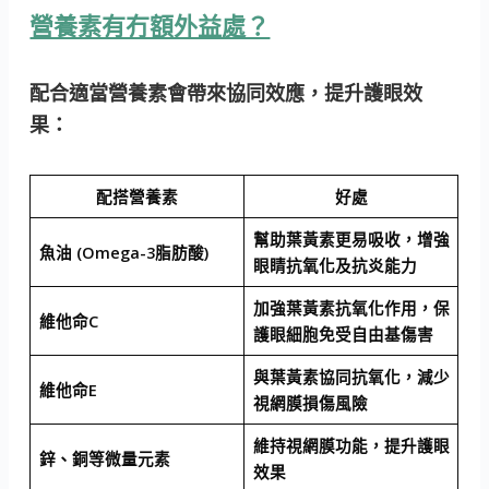
營養素有冇額外益處？
配合適當營養素會帶來協同效應，提升護眼效
果：
配搭營養素
好處
幫助葉黃素更易吸收，增強
魚油 (Omega-3脂肪酸)
眼睛抗氧化及抗炎能力
加強葉黃素抗氧化作用，保
維他命C
護眼細胞免受自由基傷害
與葉黃素協同抗氧化，減少
維他命E
視網膜損傷風險
維持視網膜功能，提升護眼
鋅、銅等微量元素
效果