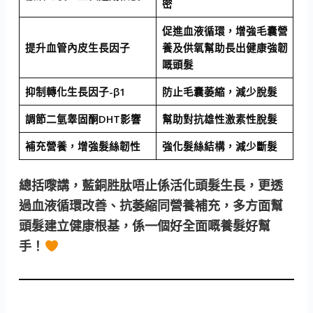
密
促進血液循環，增強毛囊營
提升血管內皮生長因子
養及供氧幫助長出健康強韌
嘅頭髮
抑制轉化生長因子-β1
防止毛囊萎縮，減少脫髮
調節二氫睾固酮DHT影響
幫助對抗雄性激素性脫髮
補充營養，增強髮絲韌性
強化髮絲結構，減少斷髮
總括嚟講，藍銅胜肽唔止係活化頭髮生長，更透
過血液循環改善、抗萎縮同營養補充，多方面幫
頭髮建立健康根基，係一個好全面嘅養髮好幫
手！