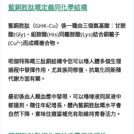
藍銅胜肽嘅定義同化學結構
藍銅胜肽（GHK-Cu）係一種由三個氨基酸︰甘胺
酸(Gly)、組胺酸(His)同離胺酸(Lys)結合銅離子
(Cu²⁺)而成嘅複合物。
呢個特殊嘅三肽銅結構令佢可以喺人體多個生理
過程中發揮作用，尤其係同修復、抗氧化同新陳
代謝方面有關。
最初係由人類血漿中發現，可以喺唾液同尿液中
都搵到，隨住年紀增長，體內藍銅胜肽嘅水平會
自然下降，意味住適當補充有助維持青春活力。