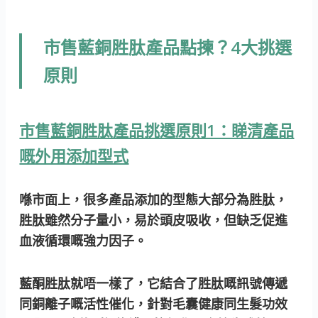
市售藍銅胜肽產品點揀？4大挑選
原則
市售藍銅胜肽產品挑選原則1：睇清產品
嘅外用添加型式
喺市面上，很多產品添加的型態大部分為胜肽，
胜肽雖然分子量小，易於頭皮吸收，但缺乏促進
血液循環嘅強力因子。
藍酮胜肽就唔一樣了，它結合了
胜肽嘅訊號傳遞
同
銅離子嘅活性催化
，
針對毛囊健康同
生髮功效