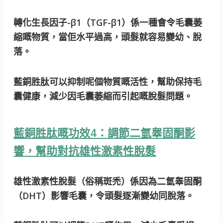
轉化生長因子-β1（TGF-β1）係一種會令毛囊萎
縮嘅物質，當佢水平過高，頭髮就容易變幼、脫
落。
藍銅胜肽可以抑制呢個物質嘅活性，幫助保持毛
囊健康，減少因毛囊萎縮而引起嘅脫髮問題。
藍銅胜肽嘅功效4：調節二氫睾固酮影
響，幫助對抗雄性激素性脫髮
雄性激素性脫髮（俗稱斑禿）係因為二氫睾固酮
（DHT）影響毛囊，令頭髮逐漸變幼同脫落。