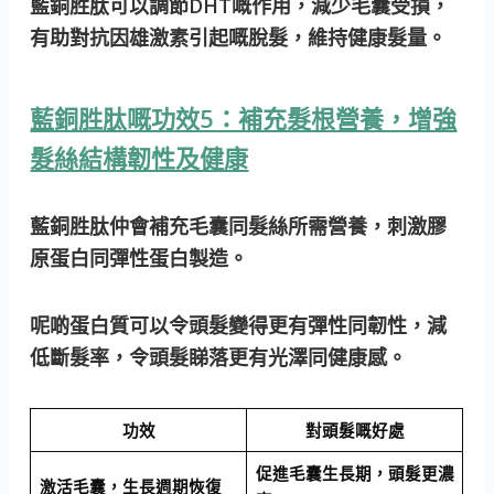
藍銅胜肽可以調節DHT嘅作用，減少毛囊受損，
有助對抗因雄激素引起嘅脫髮，維持健康髮量。
藍銅胜肽嘅功效5：補充髮根營養，增強
髮絲結構韌性及健康
藍銅胜肽仲會補充毛囊同髮絲所需營養，刺激膠
原蛋白同彈性蛋白製造。
呢啲蛋白質可以令頭髮變得更有彈性同韌性，減
低斷髮率，令頭髮睇落更有光澤同健康感。
功效
對頭髮嘅好處
促進毛囊生長期，頭髮更濃
激活毛囊，生長週期恢復