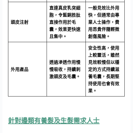
直達真皮乳突細
一般見效比外用
胞，令藍銅胜肽
快，但通常由專
頭皮注射
直接作用於毛
業人士操作，費
囊，效果更快速
用昂貴伴隨輕微
且集中。
創傷風險。
安全性高，使用
上較靈活，雖然
透過滲透作用慢
見效較慢但以穩
外用產品
慢吸收，持續刺
定的方式持續滋
激頭皮及毛囊。
養毛囊，長期堅
持使用也會有效
果。
針對邊類有養髮及生髮需求人士