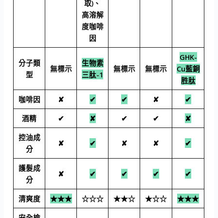
取)、
高溶解
度咖啡
因
GHK-
分子類
生物素
無標示
無標示
無標示
Cu藍銅
型
三肽-1
胜肽
咖啡因
✘
✔
✔
✘
✔
酒精
✔
✘
✔
✔
✘
控油成
✘
✔
✘
✘
✔
分
護髮成
✘
✔
✔
✔
✔
分
清爽度
★★★
☆☆☆
★★☆
★☆☆
★★★
安全檢