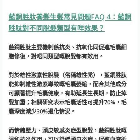
藍銅胜肽養髮生髮常見問題FAQ 4：藍銅
胜肽對不同脫髮類型有咩效果？
藍銅胜肽主要機制係抗炎、抗氧化同促進毛囊細
胞修復，對唔同類型嘅脫髮都有效用。
對於雄性激素性脫髮（俗稱雄性禿），藍銅胜肽
能抑制雄性激素導致嘅毛囊萎縮，配合其他成分
可顯著提升毛囊健康，有助延長生長期，防止掉
髮加重；相關研究表示毛囊活性可提升70%，毛
囊深度減少30%退化情況。
而情緒壓力、頭皮敏感炎症型脫髮，藍銅胜肽嘅
溫和抗炎作用，可以舒緩頭皮炎症，促進血液循