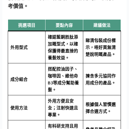
考價值。
挑選項目
要點內容
建議做法
確認藍銅胜肽添
睇清包裝成份標
加嘅型式，以確
外用型式
示，唔好買無清
保獲得最直接的
楚說明嘅產品。
養髮效益。
搭配控油因子、
咖啡因、維他命
揀含多元協同作
成分組合
B3等成分幫助養
用成分的產品。
髮。
外用方便且安
根據個人習慣選
使用方法
全；注射快速且
擇合適方式。
專業。
有科研支持且用