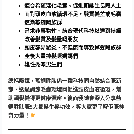
適合希望
活化毛囊、促進頭髮生長
嘅人士
面對
頭皮血液循環不足
，髮質變差或毛囊
逐漸萎縮嘅族群
尋求非藥物性、結合現代科技以達到
持續
改善髮質及髮量
嘅朋友
頭皮容易發炎、不健康
而導致掉髮嘅族群
產後大量掉髮
嘅媽媽們
雄性禿
嘅男生們
總括嚟講，藍銅胜肽係一種科技同自然結合嘅新
寵，透過調節毛囊環境同促進頭皮血液循環，幫
助頭髮變得更健康濃密。後面我哋會深入分享藍
銅胜肽嘅5大養髮生髮功效，等大家更了解佢嘅神
奇力量！