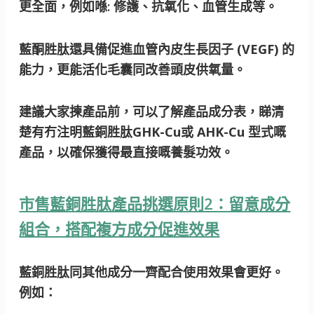
更全面，例如喺: 修護、抗氧化、血管生成等。
藍酮胜肽還具備
促進血管內皮生長因子 (VEGF)
的
能力，更能活化毛囊同改善頭皮供氧量。
建議大家揀產品前，可以了解產品成分表，睇清
楚有冇注明藍銅胜肽
GHK-Cu
或 AHK
-Cu
型式嘅
產品，以確保獲得最直接嘅養髮功效。
市售藍銅胜肽產品挑選原則2：留意成分
組合，搭配複方成分促進效果
藍銅胜肽同其他成分一齊配合使用效果會更好。
例如：