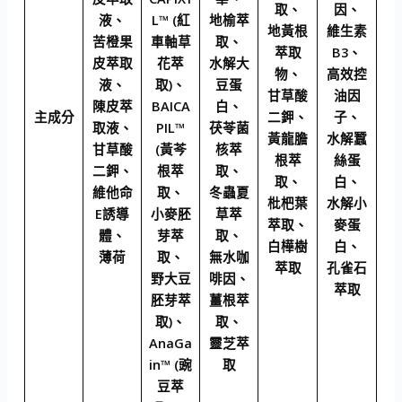
取、
因、
液、
L™ (紅
地榆萃
地黃根
維生素
苦橙果
車軸草
取、
萃取
B3、
皮萃取
花萃
水解大
物、
高效控
液、
取)、
豆蛋
甘草酸
油因
陳皮萃
BAICA
白、
主成分
二鉀、
子、
取液、
PIL™
茯苓菌
黃龍膽
水解蠶
甘草酸
(黃芩
核萃
根萃
絲蛋
二鉀、
根萃
取、
取、
白、
維他命
取、
冬蟲夏
枇杷葉
水解小
E誘導
小麥胚
草萃
萃取、
麥蛋
體、
芽萃
取、
白樺樹
白、
薄荷
取、
無水咖
萃取
孔雀石
野大豆
啡因、
萃取
胚芽萃
薑根萃
取)、
取、
AnaGa
靈芝萃
in™ (豌
取
豆萃