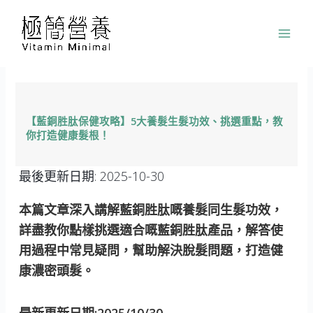
跳
至
主
要
內
容
【藍銅胜肽保健攻略】5大養髮生髮功效、挑選重點，教
你打造健康髮根！
最後更新日期:
2025-10-30
本篇文章深入講解藍銅胜肽嘅養髮同生髮功效，
詳盡教你點樣挑選適合嘅藍銅胜肽產品，解答使
用過程中常見疑問，幫助解決脫髮問題，打造健
康濃密頭髮。
最新更新日期:2025/10/30