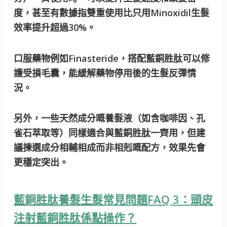
度，甚至有數據指雙重使用比只用Minoxidil生髮
效率提升超過30%。
口服藥物例如Finasteride，搭配藍銅胜肽可以修
護受損毛囊，能緩解藥物停用後的生髮反彈情
況。
另外，一些天然成分嘅養髮液（如含咖啡因、孔
雀石萃取等）同樣適合與藍銅胜肽一齊用，但建
議揀選成分相輔相成而非相剋嘅配方，效果先會
更穩定突出。
藍銅胜肽養髮生髮常見問題FAQ 3：頭皮
注射藍銅胜肽係點操作？