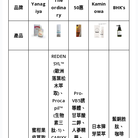
Yanag
Kamin
品牌
ordina
50惠
BHK’s
iya
owa
ry
產品
REDEN
SYL™
(歐洲
落葉松
木萃
取)、
Pro-
Proca
VB5誘
pil™
導體、
(生物
甘草酸
藍銅胜
素三
二鉀、
日本獐
肽、
蜜柑果
肽-1)、
人蔘精
芽菜萃
咖啡
皮萃取
CAPIXY
華、