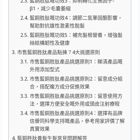
藍銅胜肽嘅功效3：抑制轉化生長因子-
β1，減少毛囊萎縮
藍銅胜肽嘅功效4：調節二氫睾固酮影響，
幫助對抗雄性激素性脫髮
藍銅胜肽嘅功效5：補充髮根營養，增強髮
絲結構韌性及健康
市售藍銅胜肽產品點揀？4大挑選原則
市售藍銅胜肽產品挑選原則1：睇清產品嘅
外用添加型式
市售藍銅胜肽產品挑選原則2：留意成分組
合，搭配複方成分促進效果
市售藍銅胜肽產品挑選原則3：留意使用方
法，選擇方便安全嘅外用或頭皮注射療程
市售藍銅胜肽產品挑選原則4：選擇有品牌
信譽同科學支持嘅產品，參考用家評價了解
真實效果
藍銅胜肽養髮生髮常見問題解答