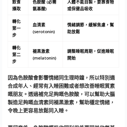
飲食
色胺酸 (必需
人體不能自製，要靠食物
攝取
氨基酸)
或保健品吸收
轉化
血清素
情緒調節，緩解焦慮，幫
第一
(serotonin)
助放鬆
步
轉化
褪黑激素
調整睡眠周期，促進睡眠
第二
(melatonin)
開始
步
因為色胺酸會影響情緒同生理時鐘，所以特別適
合成年人、經常有入睡困難或者想改善睡眠質素
嘅朋友。透過補充足夠嘅色胺酸，可以幫助大腦
製造足夠嘅血清素同褪黑激素，幫助穩定情緒，
令晚上更容易放鬆同入睡。