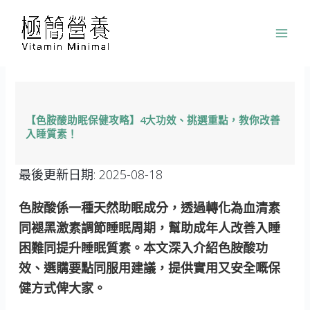
跳
至
主
要
內
容
【色胺酸助眠保健攻略】4大功效、挑選重點，教你改善
入睡質素！
最後更新日期:
2025-08-18
色胺酸係一種天然助眠成分，透過轉化為血清素
同褪黑激素調節睡眠周期，幫助成年人改善入睡
困難同提升睡眠質素。本文深入介紹色胺酸功
效、選購要點同服用建議，提供實用又安全嘅保
健方式俾大家。