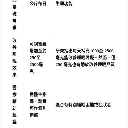
人
公斤每日
生理功能
基
礎
需
求
改
可視需要
善
增加至約
研究指出每天補充1000至 2500
睡
250至
毫克能改善睡眠障礙。然而，僅
眠
2500毫
250 毫克也有助於改善睡眠品質
效
克
果
醫
療
需醫生指
輔
導，劑量
適合有特別睡眠困難或症狀者
助
可作個別
建
調整
議