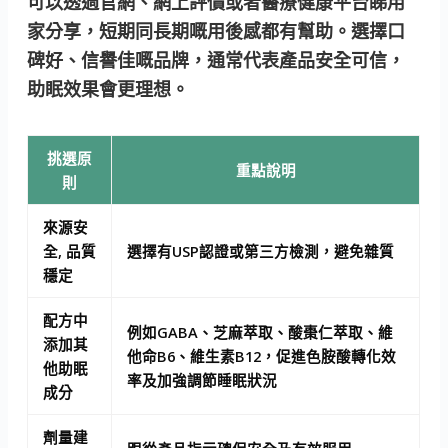
可以透過官網、網上評價或者醫療健康平台睇用
家分享，短期同長期嘅用後感都有幫助。選擇口
碑好、信譽佳嘅品牌，通常代表產品安全可信，
助眠效果會更理想。
挑選原
重點說明
則
來源安
全, 品質
選擇有USP認證或第三方檢測，避免雜質
穩定
配方中
例如GABA、芝麻萃取、酸棗仁萃取、維
添加其
他命B6、維生素B12，促進色胺酸轉化效
他助眠
率及加強調節睡眠狀況
成分
劑量建