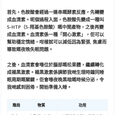
首先，色胺酸會經過一連串嘅酵素反應，先轉變
成血清素。呢個過程入面，色胺酸先變成一種叫
5-HTP（5-羥基色胺酸）嘅中間產物，之後再變
成血清素。血清素係一種「開心激素」，佢可以
幫助穩定情緒，咁樣就可以減低因為緊張, 焦慮而
導致嘅夜晚失眠問題。
之後，血清素會喺位於腦部嘅松果體，繼續轉化
成褪黑激素。褪黑激素係調節我哋生理時鐘同睡
眠周期嘅關鍵，佢會喺夜晚黑暗嘅時候分泌，令
我哋感到困倦，開始準備入睡。
階段
物質
功用