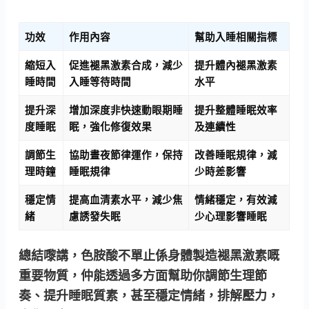
功效
作用內容
幫助入睡相關指標
縮短入
促進褪黑激素合成，減少
提升體內褪黑激素
睡時間
入睡等待時間
水平
提升深
增加深度非快速動眼期睡
提升整體睡眠效率
度睡眠
眠，強化修復效果
及連續性
調節生
協助晝夜節律運作，保持
改善睡眠規律，減
理時鐘
睡眠規律
少時差影響
穩定情
提高血清素水平，減少焦
情緒穩定，有效減
緒
慮誘發失眠
少心理影響睡眠
總結嚟講，色胺酸不單止係身體製造褪黑激素嘅
重要物質，
仲能透過多方面幫助你調節生理節
奏、提升睡眠質素，甚至穩定情緒，排解壓力，