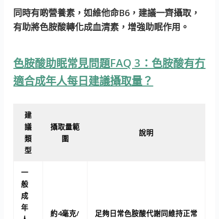
同時有啲營養素，如維他命B6，建議一齊攝取，
有助將色胺酸轉化成血清素，增強助眠作用。
色胺酸助眠常見問題FAQ 3：色胺酸有冇
適合成年人每日建議攝取量？
建
議
攝取量範
說明
類
圍
型
一
般
成
年
約4毫克/
足夠日常色胺酸代謝同維持正常