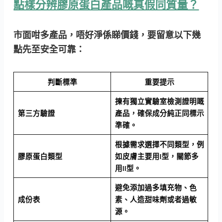
點樣分辨膠原蛋白產品嘅真假同質量？
市面咁多產品，唔好淨係睇價錢，要留意以下幾
點先至安全可靠：
判斷標準
重要提示
揀有獨立實驗室檢測證明嘅
第三方驗證
產品，確保成分純正同標示
準確。
根據需求選擇不同類型，例
膠原蛋白類型
如皮膚主要用I型，關節多
用II型。
避免添加過多填充物、色
成份表
素、人造甜味劑或者過敏
源。