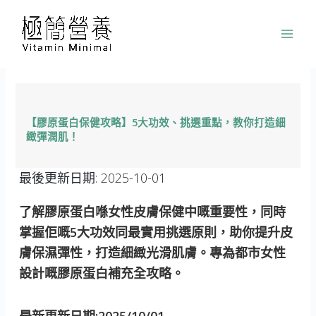
跳
至
主
要
內
容
【膠原蛋白保健攻略】5大功效、挑選重點，教你打造細
緻彈潤肌！
最後更新日期:
2025-10-01
了解膠原蛋白喺女性皮膚保健中嘅重要性，同時
掌握佢嘅5大功效同最實用挑選原則，助你提升皮
膚保濕彈性，打造細緻光滑肌膚。專為都市女性
設計嘅膠原蛋白補充全攻略。
最新更新日期:2025/10/01