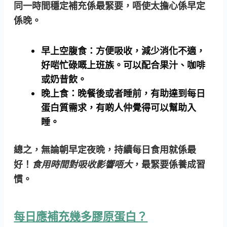
同一時間穩定補充係最緊要
，唔使太擔心係早定
係晚。
早上空腹食：
方便吸收，減少消化不適，
好啱忙碌嘅上班族。可以配合果汁、咖啡
或奶昔飲。
晚上食：
晚餐後或者睡前，有助達到每日
蛋白質需求，有啲人仲覺得可以幫助入
睡。
總之，無論朝早定夜晩，持續每日食用就係最
好！
食用時間對吸收影響唔大
，最緊要係養成習
慣。
每日應補充幾多膠原蛋白？