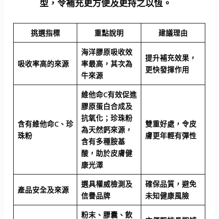
型，令補充更方便及更持之以恆。
挑選指標
重點說明
建議理由
海洋膠原吸收效
提升補充效果，
吸收率高的來源
率最高，其次為
更快發揮作用
牛來源
維他命C有效促進
膠原蛋白合成及
抗氧化；珍珠粉
含有維他命C、珍
雙重好處，令皮
為天然鈣來源，
珠粉
膚更年輕有彈性
含有多種胺基
酸，助於皮膚健
康光澤
選具權威檢測及
確保品質，避免
產品安全及來源
信譽品牌
未知健康風險
粉末、膠囊、飲