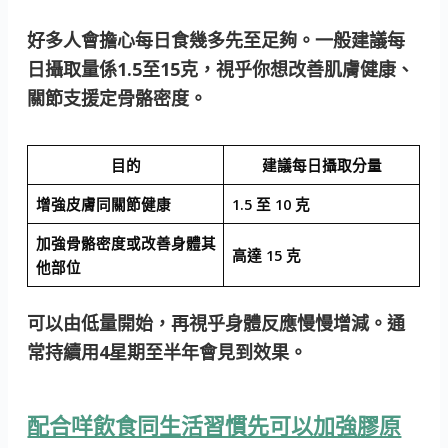
好多人會擔心每日食幾多先至足夠。一般建議每
日攝取量係
1.5至15克
，視乎你想改善肌膚健康、
關節支援定骨骼密度。
目的
建議每日攝取分量
增強皮膚同關節健康
1.5 至 10 克
加強骨骼密度或改善身體其
高達 15 克
他部位
可以由低量開始，再視乎身體反應慢慢增減。
通
常持續用4星期至半年會見到效果
。
配合咩飲食同生活習慣先可以加強膠原