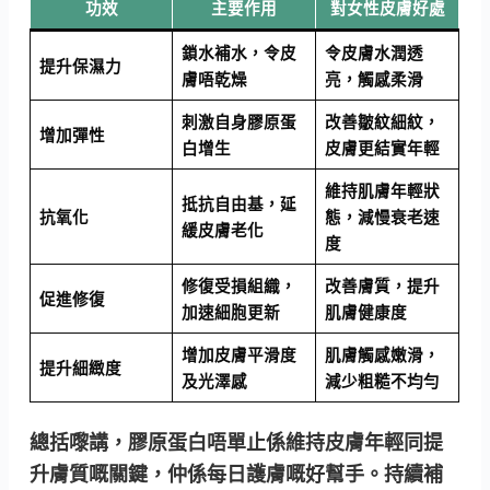
功效
主要作用
對女性皮膚好處
鎖水補水，令皮
令皮膚水潤透
提升保濕力
膚唔乾燥
亮，觸感柔滑
刺激自身膠原蛋
改善皺紋細紋，
增加彈性
白增生
皮膚更結實年輕
維持肌膚年輕狀
抵抗自由基，延
抗氧化
態，減慢衰老速
緩皮膚老化
度
修復受損組織，
改善膚質，提升
促進修復
加速細胞更新
肌膚健康度
增加皮膚平滑度
肌膚觸感嫩滑，
提升細緻度
及光澤感
減少粗糙不均勻
總括嚟講，膠原蛋白唔單止係維持皮膚年輕同提
升膚質嘅關鍵，仲係每日護膚嘅好幫手。持續補