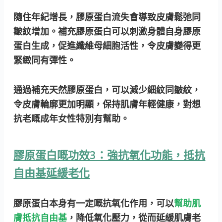
隨住年紀增長，膠原蛋白流失會導致皮膚鬆弛同
皺紋增加。補充膠原蛋白可以
刺激身體自身膠原
蛋白生成
，促進纖維母細胞活性，令皮膚變得更
緊緻同有彈性。
通過補充天然膠原蛋白，可以減少細紋同皺紋，
令皮膚輪廓更加明顯，保持肌膚年輕健康，對想
抗老嘅成年女性特別有幫助。
膠原蛋白嘅功效3：強抗氧化功能，抵抗
自由基延緩老化
膠原蛋白本身有一定嘅抗氧化作用，可以
幫助肌
膚抵抗自由基
，降低氧化壓力，從而延緩肌膚老