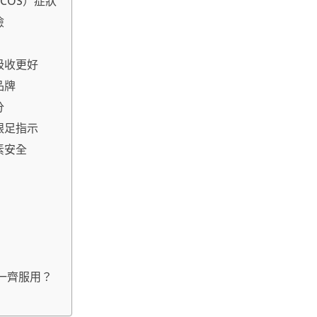
COS）症狀
險
吸收更好
品牌
分
跟足指示
素安全
品一齊服用？