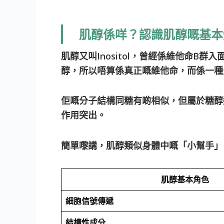
肌醇係咩？認識肌醇嘅基本
肌醇又叫Inositol，曾經係維他命
醇，所以唔算係真正嘅維他命，而係一種
佢嘅分子結構同糖有啲相似，但屬於糖醇
作用突出。
簡單嚟講，肌醇類似身體中嘅「小幫手」
肌醇基本角色
細胞信號傳遞
結構性成分