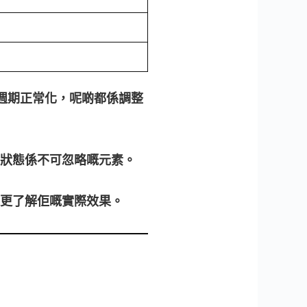
週期正常化，呢啲都係調整
狀態係不可忽略嘅元素。
更了解佢嘅實際效果。