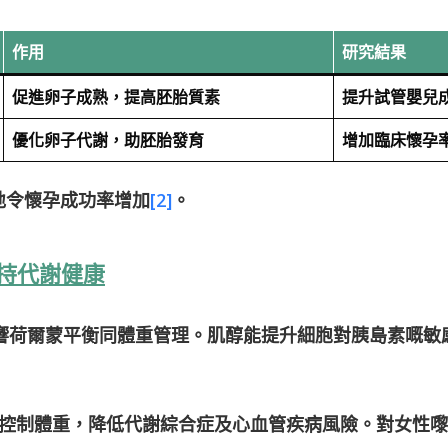
作用
研究結果
促進卵子成熟，提高胚胎質素
提升試管嬰兒
優化卵子代謝，助胚胎發育
增加臨床懷孕
地令懷孕成功率增加
[2]
。
持代謝健康
影響荷爾蒙平衡同體重管理。肌醇能提升細胞對胰島素嘅敏
控制體重，降低代謝綜合症及心血管疾病風險。對女性嚟