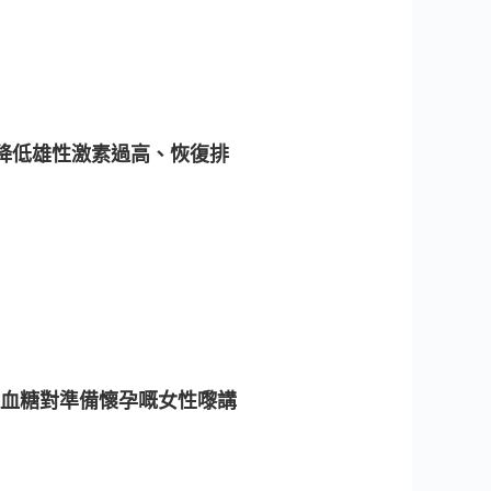
降低雄性激素過高、恢復排
血糖對準備懷孕嘅女性嚟講