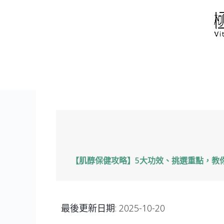
跳
至
主
要
內
容
【肌醇保健攻略】5大功效、挑選重點，教
最後更新日期:
2025-10-20