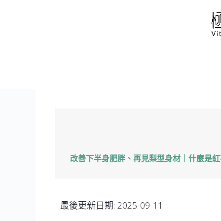
跳
至
主
要
內
容
改善下半身肥胖、再見梨型身材｜什麼是紅
最後更新日期:
2025-09-11