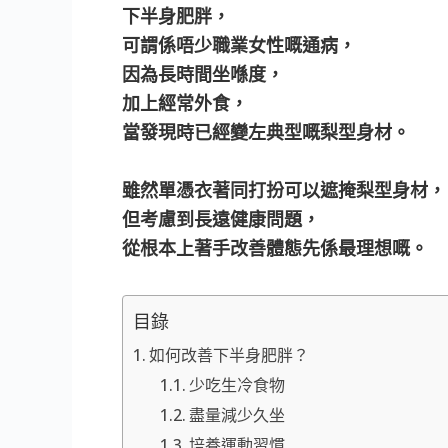
下半身肥胖，
可謂係唔少職業女性嘅通病，
因為長時間坐喺度，
加上經常外食，
當發現時已經變左典型嘅梨型身材。
雖然單憑衣著同打扮可以遮掩梨型身材，
但考慮到長遠健康問題，
從根本上著手改善體態先係最理想嘅。
目錄
如何改善下半身肥胖？
少吃生冷食物
盡量減少久坐
培養運動習慣