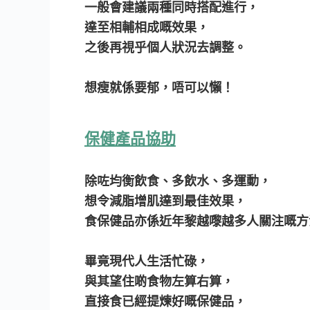
一般會建議兩種同時搭配進行，
達至相輔相成嘅效果，
之後再視乎個人狀況去調整。
想瘦就係要郁，唔可以懶！
保健產品協助
除咗均衡飲食、多飲水、多運動，
想令減脂增肌達到最佳效果，
食保健品亦係近年黎越嚟越多人關注嘅方
畢竟現代人生活忙碌，
與其望住啲食物左算右算，
直接食已經提煉好嘅保健品，