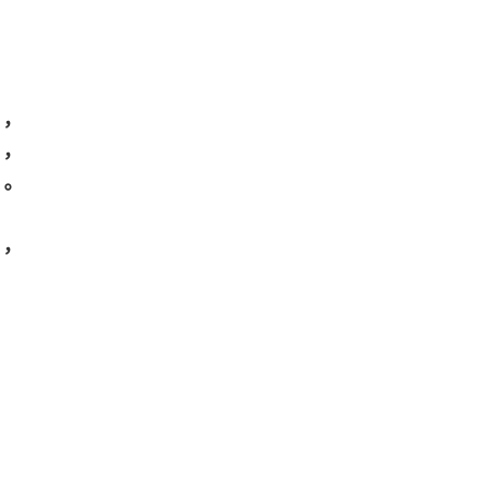
，
，
。
，