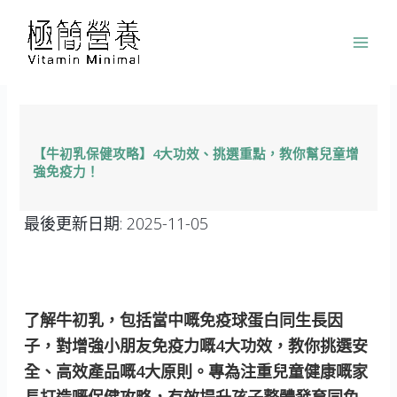
跳
至
主
要
內
容
【牛初乳保健攻略】4大功效、挑選重點，教你幫兒童增
強免疫力！
最後更新日期:
2025-11-05
了解牛初乳，包括當中嘅免疫球蛋白同生長因
子，對增強小朋友免疫力嘅4大功效，教你挑選安
全、高效產品嘅4大原則。專為注重兒童健康嘅家
長打造嘅保健攻略，有效提升孩子整體發育同免