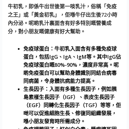
牛初乳，即係牛出世後第一啖乳汁，俗稱「免疫
之王」或「黃金初乳」，佢喺牛仔出生後72小時
內分泌。呢啲乳汁裏面含有好多特別嘅營養成
分，對小朋友嘅健康有好大幫助。
免疫球蛋白：
牛初乳入面含有多種免疫球
蛋白，包括IgG、IgA、IgM等。其中IgG佔
免疫球蛋白嘅80%-90%，濃度非常高。呢
啲免疫蛋白可以幫助身體識別同結合病毒
同病菌，令身體抗病能力提高。
生長因子：
入面有多種生長因子，例如胰
島素樣生長因子（IGF）、表皮生長因子
（EGF）同轉化生長因子（TGF）等等，佢
哋可以促進細胞生長、修復同組織發展，
喺小朋友發育時所需成分。