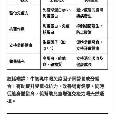
免疫球蛋白IgG、
減少感冒同腸胃
強化免疫力
乳鐵蛋白
疾病發生
乳鐵蛋白、免疫
抑制細菌滋生，
抗菌作用
球蛋白
防止腹瀉
生長因子（如
促進骨骼發育，
支持骨骼健康
IGF-1）
支持牙齒健康
高蛋白、維他
支持消化吸收及
營養補充
命、礦物質
健康成長
總括嚟講：
牛初乳中嘅免疫因子同營養成分組
合，有助提升兒童抵抗力，改善腸胃健康，同時
促進身體發育，係幫助兒童增強免疫力嘅天然選
擇。