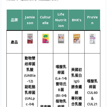
Life
Jamie
Cultur
ProVe
品牌
Nutrit
BHK’s
son
elle
n
ion
產品
動物雙
歧桿菌
嗜酸乳
乳酸
美國初
桿菌
(UABla
乳蛋白
(La-14)
-12)
IgG
嗜酸乳
雷特氏
副乾酪
膳食纖
桿菌
B菌
乳桿菌
維
CUL60
(BI-04)
(UALp
專利複
＆
植物乳
c-04)
合乳酸
CUL21
鼠李糖
桿菌