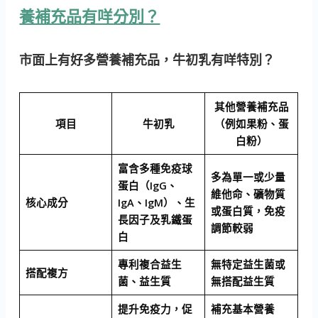
養補充品有咩分別？
市面上有好多營養補充品，牛初乳有咩特別？
其他營養補充品
項目
牛初乳
（例如果粉、蛋
白粉）
富含多種免疫球
多為單一或少量
蛋白（IgG、
維他命、礦物質
核心成分
IgA、IgM）、生
或蛋白質，免疫
長因子及乳鐵蛋
調節較弱
白
專利複合益生
無特定益生菌或
搭配複方
菌、益生質
無搭配益生質
提升免疫力，促
補充基本營養