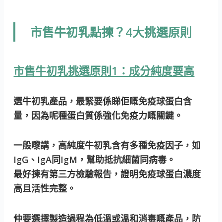
市售牛初乳點揀？4大挑選原則
市售牛初乳挑選原則1：成分純度要高
選牛初乳產品，最緊要係睇佢嘅
免疫球蛋白含
量
，因為呢種蛋白質係強化免疫力嘅關鍵。
一般嚟講，高純度牛初乳含有多種免疫因子，如
IgG、IgA同IgM，幫助抵抗細菌同病毒。
最好揀有第三方檢驗報告，證明免疫球蛋白濃度
高且活性完整。
仲要選擇製造過程為低溫或溫和消毒嘅產品，防