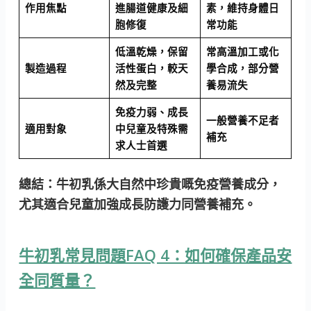
作用焦點
進腸道健康及細
素，維持身體日
胞修復
常功能
低溫乾燥，保留
常高溫加工或化
製造過程
活性蛋白，較天
學合成，部分營
然及完整
養易流失
免疫力弱、成長
一般營養不足者
適用對象
中兒童及特殊需
補充
求人士首選
總結：牛初乳係大自然中珍貴嘅免疫營養成分，
尤其適合兒童加強成長防護力同營養補充。
牛初乳常見問題FAQ 4：如何確保產品安
全同質量？