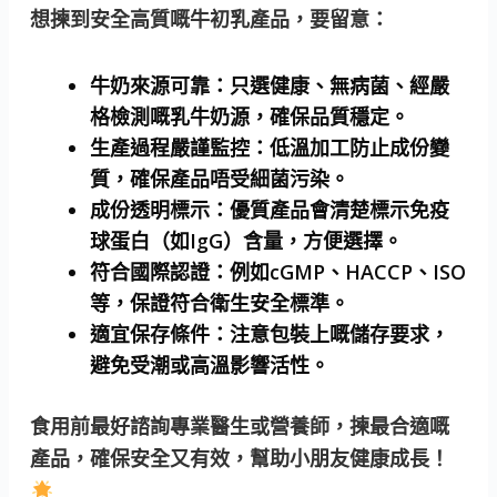
想揀到安全高質嘅牛初乳產品，要留意：
牛奶來源可靠
：只選健康、無病菌、經嚴
格檢測嘅乳牛奶源，確保品質穩定。
生產過程嚴謹監控
：低溫加工防止成份變
質，確保產品唔受細菌污染。
成份透明標示
：優質產品會清楚標示免疫
球蛋白（如IgG）含量，方便選擇。
符合國際認證
：例如cGMP、HACCP、ISO
等，保證符合衛生安全標準。
適宜保存條件
：注意包裝上嘅儲存要求，
避免受潮或高溫影響活性。
食用前最好諮詢專業醫生或營養師，揀最合適嘅
產品，確保安全又有效，幫助小朋友健康成長！