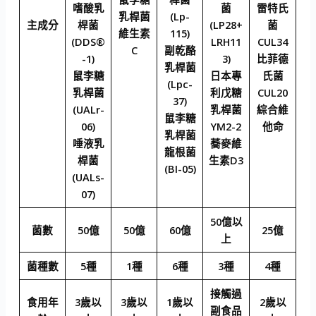
嗜酸乳
菌
雷特氏
乳桿菌
(Lp-
主成分
桿菌
(LP28+
菌
維生素
115)
(DDS®
LRH11
CUL34
C
副乾酪
-1)
3)
比菲德
乳桿菌
鼠李糖
日本專
氏菌
(Lpc-
乳桿菌
利戊糖
CUL20
37)
(UALr-
乳桿菌
綜合維
鼠李糖
06)
YM2-2
他命
乳桿菌
唾液乳
蕎麥維
龍根菌
桿菌
生素D3
(BI-05)
(UALs-
07)
50億以
菌數
50億
50億
60億
25億
上
菌種數
5種
1種
6種
3種
4種
接觸過
食用年
3歲以
3歲以
1歲以
2歲以
副食品