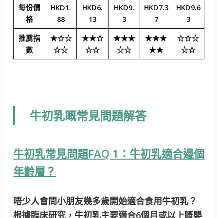
每份價
HKD1.
HKD6.
HKD9.
HKD7.3
HKD9.6
格
88
13
3
7
3
推薦指
★☆☆
★★☆
★★★
★★★
☆☆☆
數
☆☆
☆☆
☆☆
★★
☆☆
牛初乳嘅常見問題解答
牛初乳常見問題FAQ 1：牛初乳適合邊個
年齡層？
唔少人會問小朋友幾多歲開始適合食用牛初乳？
根據臨床研究，牛初乳主要適合6個月或以上嘅嬰