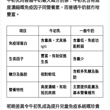
牛初乳同普通牛奶最大嘅分別係：
牛初乳含有高
度濃縮嘅免疫因子同營養素，而普通牛奶就冇咁
豐富。
項目
牛初乳
一般牛奶
含量高，尤其係
含量低，免疫功
免疫球蛋白
IgG
能較弱
豐富，有助促進
生長因子
含量少
生長
含較多乳糖及脂
糖分及脂肪
相對較低
肪
高度濃縮，有助
主要提供能量及
營養特性
抵抗疾病
基本營養補充
呢啲差異令牛初乳成為提升兒童免疫系統嘅珍貴