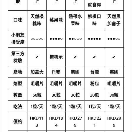
齡
上
上
上
上
就食得
天然櫻
熱帶水
柳橙口
天然黑
口味
莓果味
桃味
果味
味
加侖子
小朋友
○○○○○
●●●●○
●●○○○
●●●●●
●●●○○
接受度
第三方
✔
無標示
✔
✔
✔
檢驗
產地
加拿大
丹麥
美國
台灣
英國
劑型
咀嚼片
咀嚼片
咀嚼片
粉包
咀嚼片
數量
60粒
30粒
30粒
30包
30粒
吃法
1粒/天
1粒/天
1粒/天
1包/天
1粒/天
HKD11
HKD18
HKD27
HKD22
HKD28
價格
3
4
9
1
9