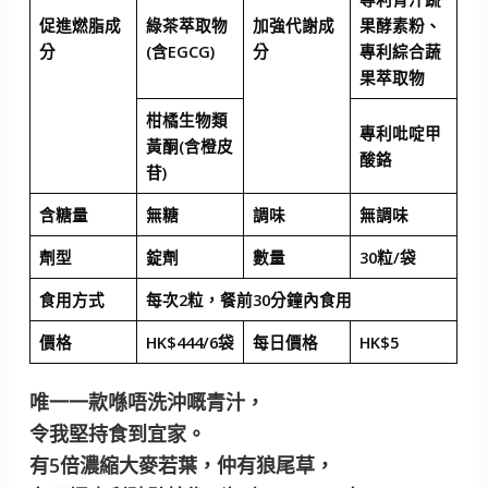
促進燃脂成
綠茶萃取物
加強代謝成
果酵素粉、
分
(含EGCG)
分
專利綜合蔬
果萃取物
柑橘生物類
專利吡啶甲
黃酮(含橙皮
酸鉻
苷)
含糖量
無糖
調味
無調味
劑型
錠劑
數量
30粒/袋
食用方式
每次2粒，餐前30分鐘內食用
價格
HK$444/6袋
每日價格
HK$5
唯一一款喺唔洗沖嘅青汁，
令我堅持食到宜家。
有5倍濃縮大麥若葉，仲有狼尾草，