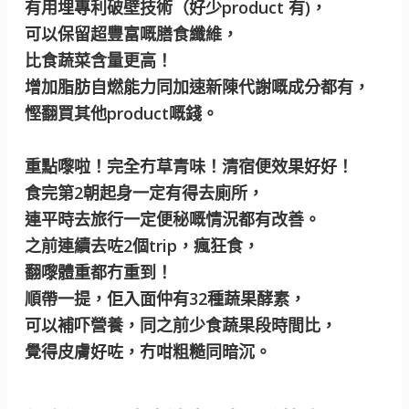
有用埋專利破壁技術（好少product 有)，
可以保留超豐富嘅膳食纖維，
比食蔬菜含量更高！
增加脂肪自燃能力同加速新陳代謝嘅成分都有，
慳翻買其他product嘅錢。
重點嚟啦！完全冇草青味！清宿便效果好好！
食完第2朝起身一定有得去廁所，
連平時去旅行一定便秘嘅情況都有改善。
之前連續去咗2個trip，瘋狂食，
翻嚟體重都冇重到！
順帶一提，佢入面仲有32種蔬果酵素，
可以補吓營養，同之前少食蔬果段時間比，
覺得皮膚好咗，冇咁粗糙同暗沉。