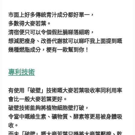
市面上好多傳統青汁成分都好單一，
多數得大麥若葉。
清宿便只可以令個假肚腩睇落細啲，
想減肥瘦身、改善代謝就可以睇吓我上面提到嘅
幾種燃脂成分，梗有一款幫到你！
專利技術
有使用「破壁」技術嘅大麥若葉吸收率同利用率
會比一般大麥若葉更好。
破壁技術能夠將植物細胞壁打破，
令當中嘅維生素、礦物質、酵素等更易被身體吸
收。
而未「破壁」嘅大麥若葉只喺將大麥葉壓榨、乾