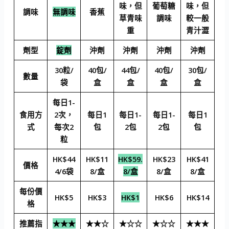
味，但
葡萄糖
味，但
調味
無調味
香蕉
草青味
調味
較一般
重
青汁澀
劑型
錠劑
沖劑
沖劑
沖劑
沖劑
30粒/
40包/
44包/
40包/
30包/
數量
袋
盒
盒
盒
盒
每日1-
食用方
2次，
每日1
每日1-
每日1-
每日1
式
每次2
包
2包
2包
包
粒
HK$44
HK$11
HK$59.
HK$23
HK$41
價格
4/6袋
8/盒
8/盒
8/盒
8/盒
每份價
HK$5
HK$3
HK$1
HK$6
HK$14
格
推薦指
★★★
★★☆
★☆☆
★☆☆
★★★