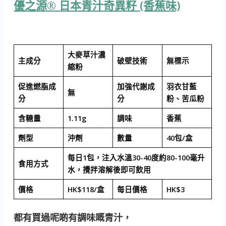
優之源® 日本青汁奇異籽 (香蕉味)
大麥草汁濃
主成分
破壁技術
無標示
縮粉
促進燃脂成
加強代謝成
羽衣甘藍
無
分
分
粉、苦瓜粉
含糖量
1.11g
調味
香蕉
劑型
沖劑
數量
40包/盒
每日1包，注入水溫30-40度約80-100毫升
食用方式
水，攪拌溶解後即可飲用
價格
HK$118/盒
每日價格
HK$3
都有買過呢啲有調味嘅青汁，