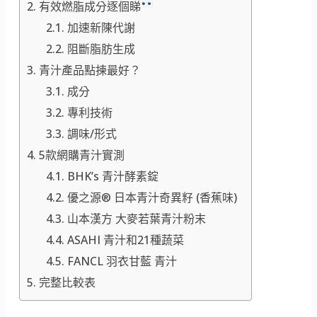
有效燃脂成分逐個睇
加速新陳代謝
阻斷脂肪生成
青汁產品點揀最好？
成分
專利技術
調味/形式
5款網購青汁實測
BHK’s 青汁酵素錠
優之源® 日本青汁奇異籽 (香蕉味)
山本漢方 大麥若葉青汁粉末
ASAHI 青汁和21種蔬菜
FANCL 羽衣甘藍 青汁
完整比較表