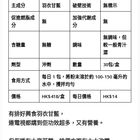
主成分
羽衣甘藍
破壁技術
無標示
促進燃脂成
加強代謝成
無
無
分
分
無調味，但
含糖量
無糖
調味
較一般青汁
澀
劑型
沖劑
數量
30包/盒
每日 1 包，將粉末溶於約 100-150 毫升的
食用方式
水中，攪拌均勻
價格
HK$418/盒
每日價格
HK$14
有排好興食羽衣甘藍，
連電視都講到佢功效超多，又有營養。