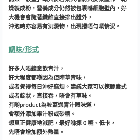
燥製成粉，營養成分仍然被包裹喺細胞壁內，好
大機會會隨著纖維直接排出體外，
沖泡時亦容易有沉澱物，出現攪唔勻嘅情況。
調味/形式
好多人唔鐘意飲青汁，
好大程度都喺因為佢陣草青味，
或者覺得每日沖好麻煩。建議大家可以揀膠囊式
或者錠狀，直接吞，唔會有草味。
有啲product為咗蓋過青汁嘅味道，
會額外添加果汁粉或砂糖。
想真正健康地減肥，最好喺揀 0 糖、低卡，
先唔會增加額外熱量。