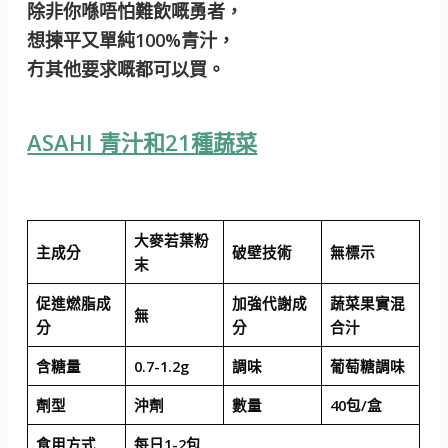
除非你喺唔怕難飲嘅勇者，
想揀平又單純100%青汁，
冇其他要求嘅都可以買。
ASAHI 青汁和21種蔬菜
大麥若葉粉
主成分
破壁技術
無標示
末
促進燃脂成
加強代謝成
蔬菜果實混
無
分
分
合汁
含糖量
0.7-1.2g
調味
葡萄糖調味
劑型
沖劑
數量
40包/盒
食用方式
每日1-2包