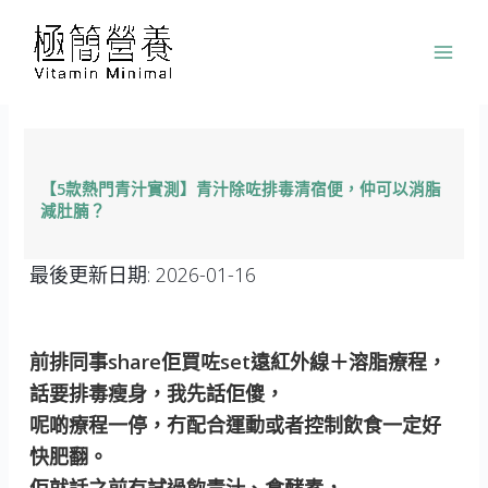
跳
至
主
要
內
容
【5款熱門青汁實測】青汁除咗排毒清宿便，仲可以消脂
減肚腩？
最後更新日期:
2026-01-16
前排同事share佢買咗set遠紅外線＋溶脂療程，
話要排毒瘦身，我先話佢傻，
呢啲療程一停，冇配合運動或者控制飲食一定好
快肥翻。
佢就話之前有試過飲青汁、食酵素，