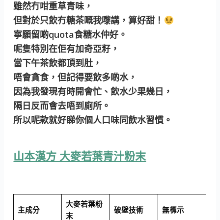
雖然冇咁重草青味，
但對於只飲冇糖茶嘅我嚟講，算好甜！
寧願留啲quota食糖水仲好。
呢隻特別在佢有加奇亞籽，
當下午茶飲都頂到肚，
唔會貪食，但記得要飲多啲水，
因為我發現有時開會忙、飲水少果幾日，
隔日反而會去唔到廁所。
所以呢款就好睇你個人口味同飲水習慣。
山本漢方 大麥若葉青汁粉末
大麥若葉粉
主成分
破壁技術
無標示
末