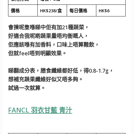
價格
HK$238/盒
每日價格
HK$6
會揀呢隻喺睇中佢有加21種蔬菜，
好適合我呢啲蔬果量唔均衡嘅人，
佢應該喺有加香料，口味上唔算難飲，
但就feel唔到明顯效果。
睇翻成分表，膳食纖維都好低，得0.8-1.7g，
想補充蔬果纖維好似又唔多夠。
試過一次就算。
FANCL 羽衣甘藍 青汁