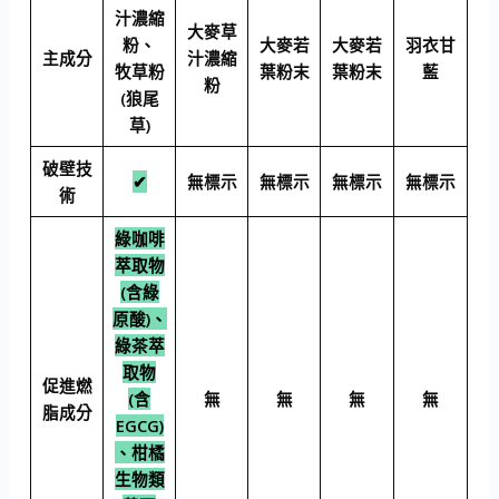
汁濃縮
大麥草
粉、
大麥若
大麥若
羽衣甘
主成分
汁濃縮
牧草粉
葉粉末
葉粉末
藍
粉
(狼尾
草)
破壁技
✔
無標示
無標示
無標示
無標示
術
綠咖啡
萃取物
(含綠
原酸)、
綠茶萃
取物
促進燃
(含
無
無
無
無
脂成分
EGCG)
、柑橘
生物類