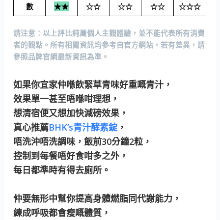
數
★★
☆☆
☆☆
☆☆
☆☆☆
請注意：
以上評比純屬個人主觀體驗，並不能代表所有消費
者的觀點。所有相關資訊均參考自官方網站，若有差異，請
參照品牌官網最新資訊為準。
如果你宜家仲喺飲緊草青味好重嘅青汁，
效果單一甚至唔喺咁理想，
想清宿便又想加快減磅效果，
真心推薦
BHK’s青汁酵素錠
，
唔洗沖唔洗調味，飯前30分鐘2粒，
控制到每餐唔好食咁多之外，
每日都準時有得去廁所。
仲要無形中幫你提高身體燃脂同代謝能力，
練成呼吸都會瘦嘅體質，