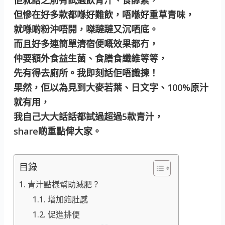
但慘在好多款都喺好難飲，唔喺好重草青味，
就喺啲粉沖唔開，𠹳躂躂又沉哂底。
而且好多連簡單清宿便嘅效果都冇，
仲要額外食益生菌、食膳食纖維等等，
先有得去廁所。我即刻話佢唔識揀！
果然，佢以為見到大麥若葉、日文字、100%原汁
就有用，
我自己大大話話都試過超過5款青汁，
share啲重點俾大家。
目錄
青汁點樣幫助減肥？
增加飽肚感
促進排便