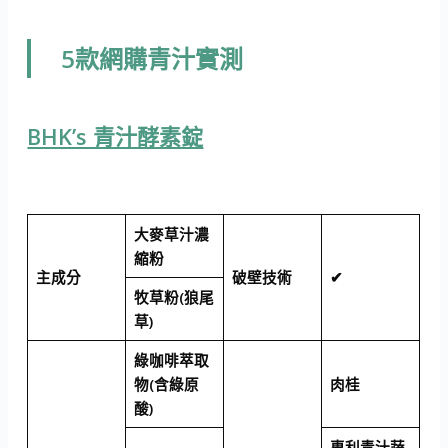
5款網購青汁實測
BHK’s 青汁酵素錠
大麥草汁濃
縮粉
主成分
破壁技術
✔
牧草粉(狼尾
草)
綠咖啡萃取
物(含綠原
肉桂
酸)
專利青汁蔬