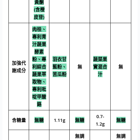
黃酮
(含橙
皮苷)
肉桂、
專利青
汁蔬果
酵素
粉、專
羽衣甘
蔬菜果
加強代
利綜合
藍粉、
無
實混合
無
謝成分
蔬果萃
苦瓜粉
汁
取物、
專利吡
啶甲酸
鉻
0.7-
含糖量
無糖
1.11g
無糖
無糖
1.2g
無調
無調