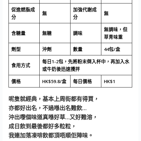
促進燃脂成
加強代謝成
無
無
分
分
無調味，但
含糖量
無糖
調味
草青味重
劑型
沖劑
數量
44包/盒
每日1-2包，先將粉末倒入杯中，再加入水
食用方式
或牛奶後迅速攪拌
價格
HK$59.8/盒
每日價格
HK$1
呢隻就經典，基本上周街都有得買，
亦都好出名，不過喺出名難飲…
沖出嚟個味道真喺好草…又好難溶，
成日飲到最後都好多粒粒，
我連加落凍啡飲都頂唔順佢陣味。