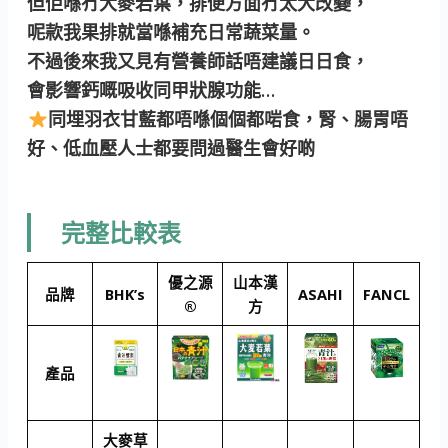
但佢喺冇大麥若葉，排便方面冇太大改變，
呢款我果排就當喺補充日常蔬菜量。
不過後來我又見有營養師話唔建議日日食，
會影響鈣嘅吸收同甲狀腺功能…
同埋羽衣甘藍都唔喺個個都啱食，腎、腸胃唔
好、低血壓人士都要問過醫生會好啲
完整比較表
優之源
山本漢
品牌
BHK’s
ASAHI
FANCL
®
方
產品
大麥草