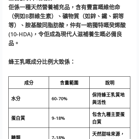
佢係一種天然營養補充品，含有豐富嘅維他命
（例如B群維生素）、礦物質（如鋅、鐵、銅等
等）、胺基酸同脂肪酸，仲有一啲獨特嘅癸烯酸
(10-HDA)，令佢成為現代人滋補養生嘅必備良
品。
蜂王乳嘅成分比例大致係：
成分
含量範圍
說明
保持蜂王乳質地
水分
60-70%
與活性
包含九種主要蛋
蛋白質
9-18%
白質
天然甜味來源，
糖類
7-18%