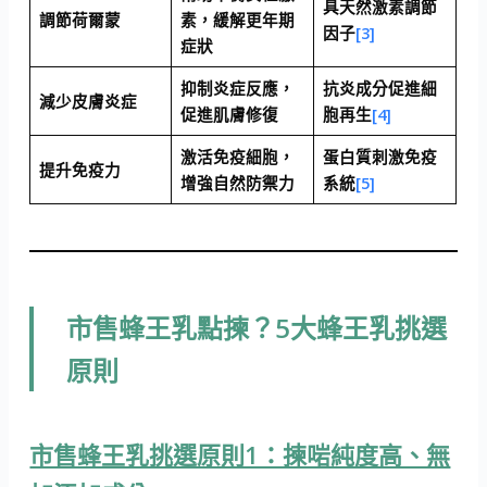
具天然激素調節
調節荷爾蒙
素，緩解更年期
因子
[3]
症狀
抑制炎症反應，
抗炎成分促進細
減少皮膚炎症
促進肌膚修復
胞再生
[4]
激活免疫細胞，
蛋白質刺激免疫
提升免疫力
增強自然防禦力
系統
[5]
市售蜂王乳點揀？5大蜂王乳挑選
原則
市售蜂王乳挑選原則1：揀啱純度高、無