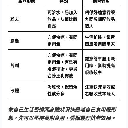
產品形態
特點
適合對象
可溶水，易加入
唔係好鐘意吞藥
粉末
飲品，味道比較
丸同想調配飲品
自然
嘅人
方便快速，有固
生活忙碌，鍾意
膠囊
定劑量
簡單服用嘅用家
方便快速，有固
鍾意簡單服用嘅
定劑量，有些有
片劑
用家，幫助提高
腸溶技術，更適
吸收效率
合蜂王乳釋放
吸收快，保留活
注重快速見效或
液體
性成分多
者吸收效率嘅人
依自己生活習慣同身體狀況揀最啱自己食用嘅形
態，先可以堅持
長期
食用，發揮最好抗老效果。