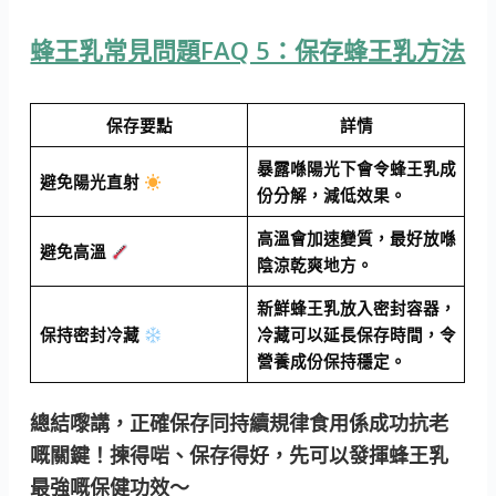
蜂王乳常見問題FAQ 5：保存蜂王乳方法
保存要點
詳情
暴露喺陽光下會令蜂王乳成
避免陽光直射
份分解，減低效果。
高溫會加速變質，最好放喺
避免高溫
陰涼乾爽地方。
新鮮蜂王乳放入密封容器，
保持密封冷藏
冷藏可以延長保存時間，令
營養成份保持穩定。
總結嚟講，
正確保存同持續規律食用係成功抗老
嘅關鍵
！揀得啱、保存得好，先可以發揮蜂王乳
最強嘅保健功效～