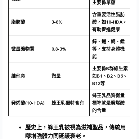
主要係單糖
含重要活性脂肪
脂肪酸
3-8%
酸，如10-HDA，
有助促進健康
鋅、鐵、銅、錳
微量礦物質
0.8-3%
等，支持身體機
能
主要係B群維生素
維他命
微量
如B1、B2、B6、
B12等
蜂王乳品質衡量
癸烯酸(10-HDA)
蜂王乳獨特含有
標準就是癸烯酸
的含量
歷史上，蜂王乳被視為滋補聖品，傳統用
嚟增強體力同延緩衰老。