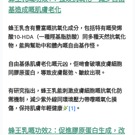
基造成嘅肌膚老化
蜂王乳含有豐富嘅抗氧化成分，包括特有嘅癸烯
酸10-HDA（一種羥基脂肪酸）同多種天然抗氧化
物，能夠幫助中和體內嘅自由基作怪。
自由基係肌膚老化嘅元凶，佢哋會破壞皮膚細胞
同膠原蛋白，導致皮膚鬆弛、皺紋出現。
有研究指出，蜂王乳能刺激皮膚細胞嘅抗氧化防
禦機制，減少紫外線同環境壓力帶嚟嘅氧化損
傷，保持肌膚年輕健康
[1]
。
蜂王乳嘅功效2：促進膠原蛋白生成，改