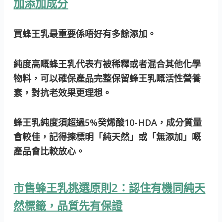
加添加成分
買蜂王乳最重要係唔好有多餘添加。
純度高嘅蜂王乳
代表冇被稀釋或者混合其他化學
物料，可以確保產品完整保留蜂王乳嘅活性營養
素，對抗老效果更理想。
蜂王乳純度須超過5%癸烯酸10-HDA，成分質量
會較佳，記得揀標明「純天然」或「無添加」嘅
產品會比較放心。
市售蜂王乳挑選原則2：認住有機同純天
然標籤，品質先有保證