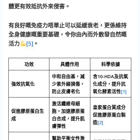
體更有效抵抗外來侵害。
有良好嘅免疫力唔單止可以延緩衰老，更係維持
全身健康嘅重要基礎，令你由內而外散發自然嘅
活力
[5]
。
功效
具體作用
科學依據
中和自由基，減
含10-HDA及抗氧
強效抗氧化
少紫外線損傷，
化成分，提升抗
防止皮膚老化
氧化酵素活性
[1]
激活纖維母細
皇家蛋白質成分
促進膠原蛋白生
胞，加速膠原蛋
促進膠原蛋白製
成
白合成，提升肌
造
[2]
膚彈性
幫助平衡女性激