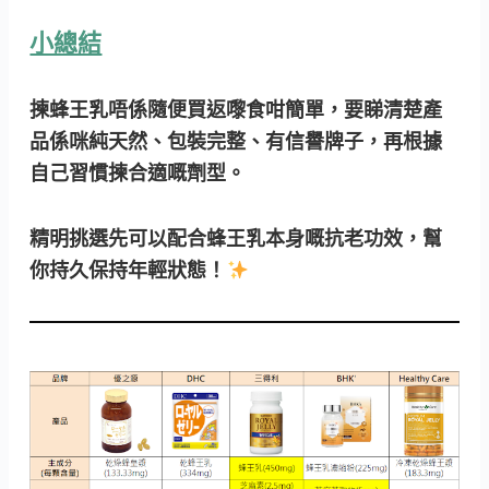
小總結
揀蜂王乳唔係隨便買返嚟食咁簡單，要睇清楚產
品係咪純天然、包裝完整、有信譽牌子，再根據
自己習慣揀合適嘅劑型。
精明挑選先可以配合蜂王乳本身嘅抗老功效，幫
你持久保持年輕狀態！