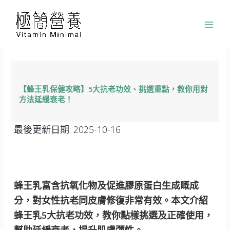
跳
至
主
要
內
容
【蜂王乳保健攻略】5大抗老功效、挑選重點，教你用對
方法延緩衰老！
最後更新日期:
2025-10-16
蜂王乳富含抗氧化物及促進膠原蛋白生成嘅成
分，對女性抗老同皮膚修復非常有效。本文介紹
蜂王乳5大抗老功效，教你點樣挑選及正確使用，
幫助延緩衰老，提升肌膚彈性。