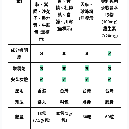
量)
耆、黃
專利雞胸
製、當
天麻、
精、杜仲
骨軟骨萃
歸、沙苑
珍珠粉
葉、當
取物
子、熟地
(無標示)
歸、川穹
(100mg)
黃、牛膝
(無標示)
維生素
懷 (無標
C(20mg)
示)
成分透明
✖
✖
✖
✔
度
增稠劑
✖
✖
✖
✖
安全檢驗
✔
✔
✔
✔
產地
香港
台灣
台灣
台灣
劑型
藥丸
粉包
膠囊
膠囊
18包
30包(5g/
數量
60粒
60粒
(7.5g/包)
包)