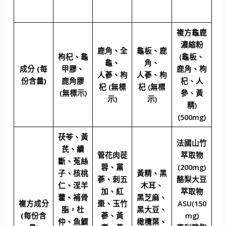
複方龜鹿
濃縮粉
鹿角、全
龜板、鹿
枸杞、龜
(龜板、
龜、
角、
成分 (每
甲膠、
鹿角、枸
人蔘、枸
人蔘、枸
份含量)
鹿角膠
杞、人
杞 (無標
杞 (無標
(無標示)
參、黃
示)
示)
精)
(500mg)
茯苓、黃
法國山竹
芪、續
管花肉蓯
萃取物
斷、菟絲
蓉、黨
(200mg)
子、核桃
黃精、黑
蔘、刺五
酪梨大豆
仁、淫羊
木耳、
加、紅
萃取物
藿、補骨
黑芝麻、
複方成分
棗、玉竹
ASU(150
脂，杜
黑大豆、
(每份含
蔘、黃
mg)
仲、魚鰾
橄欖葉、