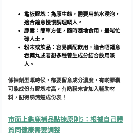
龜板膠塊：
為原生態，需要用熱水浸泡，
適合鐘意慢慢調理嘅人。
膠囊：
簡單方便，隨時隨地食用，最啱忙
碌人士。
粉末或飲品：
容易調配飲用，適合唔鍾意
吞藥丸或者想多種養生成分結合飲用嘅
人。
係揀劑型嘅時候，都要留意成分濃度，有啲膠囊
可能成份冇膠塊咁高，有啲粉末會加入輔助材
料，記得睇清楚成份表！
市面上龜鹿補品點揀原則5：根據自己體
質同健康需要調整