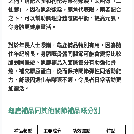
之稱，搭配人參和枸杞等藥材熬製，又叫做「二
仙膠」，因為龜象徵陰，鹿角代表陽，兩者配合
之下，可以幫助調理身體陰陽平衡，提高元氣，
令身體更健康靈活。
對於年長人士嚟講，龜鹿補品特別有用，因為隨
住年紀增長，身體嘅骨骼同關節可能會變得比較
脆弱同僵硬。龜鹿補品入面嘅養分有助強化骨
骼，補充膠原蛋白，從而保持關節彈性同活動能
力，舒緩因退化帶嚟嘅不適，令長者日常活動更
加靈活。
龜鹿補品同其他關節補品嘅分別
補品類型
主要成分
功效焦點
特點