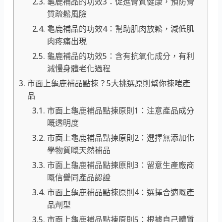
龜鹿補品的功效3：促進骨質健康，預防骨
質疏鬆風險
龜鹿補品的功效4：幫助肌肉放鬆，減低肌
肉疼痛出現
龜鹿補品的功效5：含有抗氧化成分，有利
減慢身體老化過程
市面上龜鹿補品點揀？5大挑選原則幫你揀啱產
品
市面上龜鹿補品點揀原則1：注意產品成分
嘅透明度
市面上龜鹿補品點揀原則2：選擇無添加化
學物質嘅天然補品
市面上龜鹿補品點揀原則3：留意生產廠商
嘅信譽同產品認證
市面上龜鹿補品點揀原則4：選擇合適嘅產
品劑型
市面上龜鹿補品點揀原則5：根據自己體質