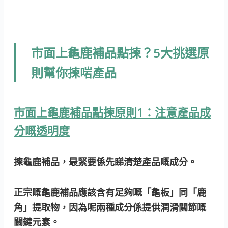
市面上龜鹿補品點揀？5大挑選原
則幫你揀啱產品
市面上龜鹿補品點揀原則1：注意產品成
分嘅透明度
揀龜鹿補品，最緊要係先睇清楚產品嘅成分。
正宗嘅龜鹿補品應該含有足夠嘅「龜板」同「鹿
角」提取物，因為呢兩種成分係提供潤滑關節嘅
關鍵元素。