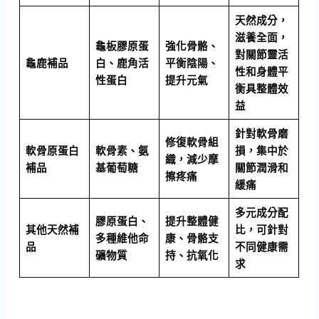
天然成分，
滋養全面，
龜板膠原蛋
強化骨骼、
對關節靈活
龜鹿補品
白、鹿角活
平衡陰陽、
性和身體平
性蛋白
提升元氣
衡具整體效
益
針對軟骨磨
修復軟骨組
軟骨原蛋白
軟骨素、氨
損，集中於
織，減少摩
補品
基葡萄糖
關節潤滑和
擦疼痛
緩痛
多元成分配
膠原蛋白、
提升整體健
其他天然補
比，可針對
多種維他命
康、骨骼支
品
不同健康需
礦物質
持、抗氧化
求