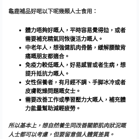
龜鹿補品好啱以下呢幾類人士食用：
體力唔夠好嘅人
，平時容易覺得攰，或者
需要補充精氣同恢復活力嘅人。
中老年人
，想強健肌肉骨骼，緩解腰酸背
痛嘅朋友都適合。
免疫力較低嘅人
，好易感冒或者生病，想
提升抵抗力嘅人。
女性保養者
，有月經不調、手脚冰冷或者
皮膚乾燥問題嘅女士。
需要改善工作或學習壓力大嘅人
，補充體
力能量幫助減輕疲勞。
所以基本上，想自然養生同改善關節肌肉狀況嘅
人士都可以考慮，但要留意個人體質差異。