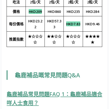
吃法
2包/天
2包/天
2粒/天
2粒/天
價格
HKD209
HKD860
HKD235
HKD284
HKD23.2
HKD57.3
每份價格
HKD7.83
HKD9.46
2
3
★☆☆☆
★★☆☆
★☆☆☆
★★★★
推薦指數
☆
☆
☆
★
龜鹿補品嘅常見問題Q&A
龜鹿補品常見問題FAQ 1：龜鹿補品適合
咩人士食用？