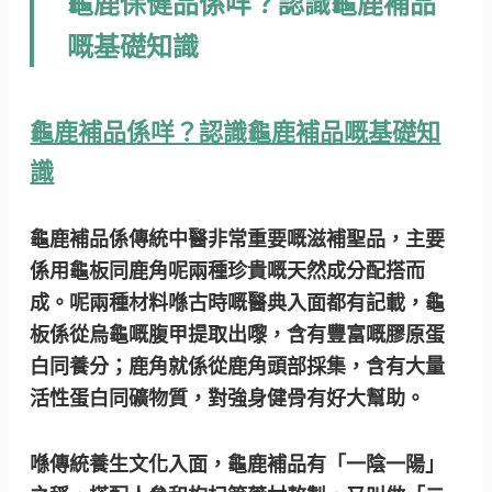
龜鹿保健品係咩？認識龜鹿補品
嘅基礎知識
龜鹿補品係咩？認識龜鹿補品嘅基礎知
識
龜鹿補品係傳統中醫非常重要嘅滋補聖品，主要
係用龜板同鹿角呢兩種珍貴嘅天然成分配搭而
成。呢兩種材料喺古時嘅醫典入面都有記載，龜
板係從烏龜嘅腹甲提取出嚟，含有豐富嘅膠原蛋
白同養分；鹿角就係從鹿角頭部採集，含有大量
活性蛋白同礦物質，對強身健骨有好大幫助。
喺傳統養生文化入面，龜鹿補品有「一陰一陽」