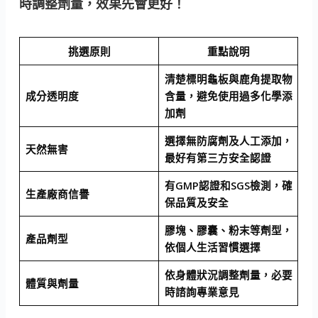
時調整劑量，效果先會更好！
挑選原則
重點說明
清楚標明龜板與鹿角提取物
成分透明度
含量，避免使用過多化學添
加劑
選擇無防腐劑及人工添加，
天然無害
最好有第三方安全認證
有GMP認證和SGS檢測，確
生產廠商信譽
保品質及安全
膠塊、膠囊、粉末等劑型，
產品劑型
依個人生活習慣選擇
依身體狀況調整劑量，必要
體質與劑量
時諮詢專業意見