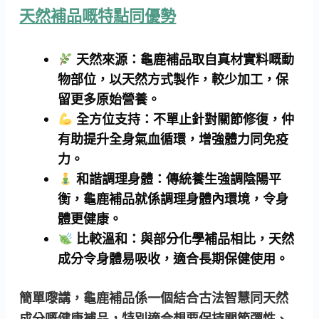
天然補品嘅特點同優勢
天然來源：
龜鹿補品取自真材實料嘅動
物部位，以天然方式製作，較少加工，保
留更多原始營養。
全方位支持：
不單止針對關節修復，仲
有助提升全身氣血循環，增強體力同免疫
力。
和諧調理身體：
傳統養生強調陰陽平
衡，龜鹿補品就係調理身體內環境，令身
體更健康。
比較溫和：
與部分化學補品相比，天然
成分令身體易吸收，適合長期保健使用。
簡單嚟講，龜鹿補品係一個結合古法智慧同天然
成分嘅健康補品，特別適合想要保持關節彈性、