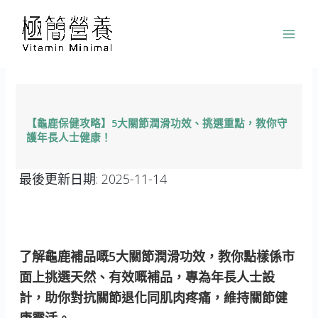
跳
至
主
要
內
容
【龜鹿保健攻略】5大關節潤滑功效、挑選重點，教你守
護年長人士健康！
最後更新日期:
2025-11-14
了解龜鹿補品嘅5大關節潤滑功效，教你點樣係市
面上挑選天然、有效嘅補品，專為年長人士設
計，助你對抗關節退化同肌肉疼痛，維持關節健
康靈活。