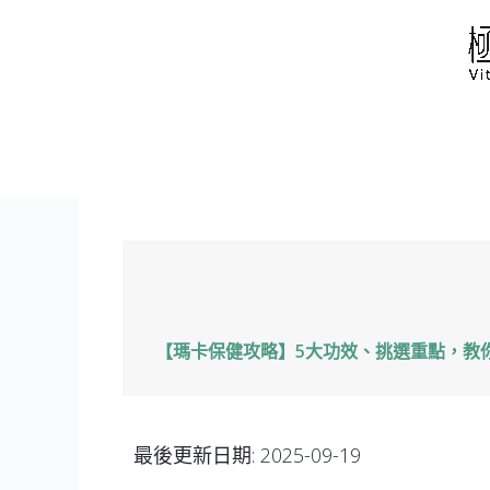
跳
至
主
要
內
容
【瑪卡保健攻略】5大功效、挑選重點，教
最後更新日期:
2025-09-19