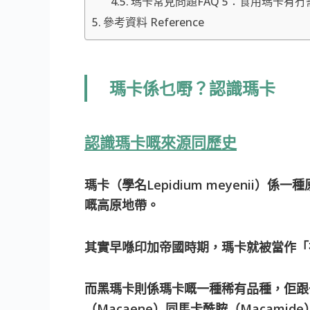
瑪卡常見問題FAQ 5：食用瑪卡有
參考資料 Reference
瑪卡係乜嘢？認識瑪卡
認識瑪卡嘅來源同歷史
瑪卡（學名Lepidium meyenii）
嘅高原地帶。
其實早喺印加帝國時期，瑪卡就被當作「
而黑瑪卡則係瑪卡嘅一種稀有品種，佢跟
（Macaene）同馬卡酰胺（Macam