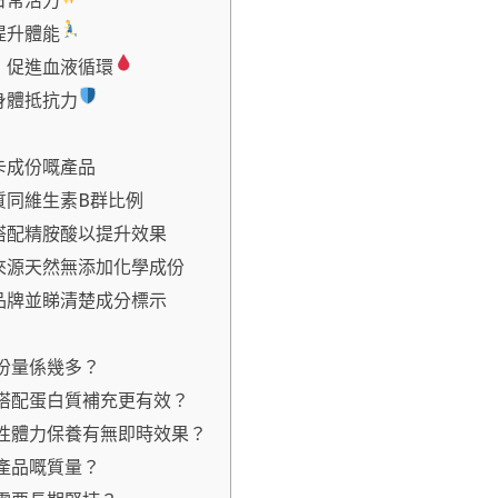
日常活力
提升體能
，促進血液循環
身體抵抗力
卡成份嘅產品
質同維生素B群比例
搭配精胺酸以提升效果
來源天然無添加化學成份
品牌並睇清楚成分標示
用份量係幾多？
樣搭配蛋白質補充更有效？
男性體力保養有無即時效果？
卡產品嘅質量？