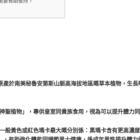
冇需要長期堅持？
係一種原產於南美秘魯安第斯山脈高海拔地區嘅草本植物，生長喺海
神聖植物」，專供皇室同貴族食用，視為可以提升體力同
一般黃色或紅色瑪卡最大嘅分別係：黑瑪卡含有更高濃度
ide），有助強化體能同調節男士健康，係成年男性提升體