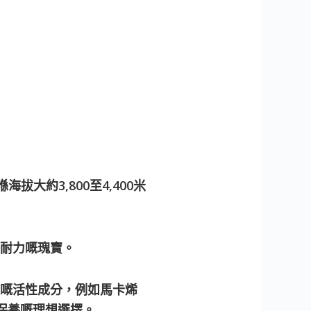
拔大約3,800至4,400米
耐力嘅瑰寶。
嘅活性成分，例如馬卡烯
力保養嘅理想選擇。