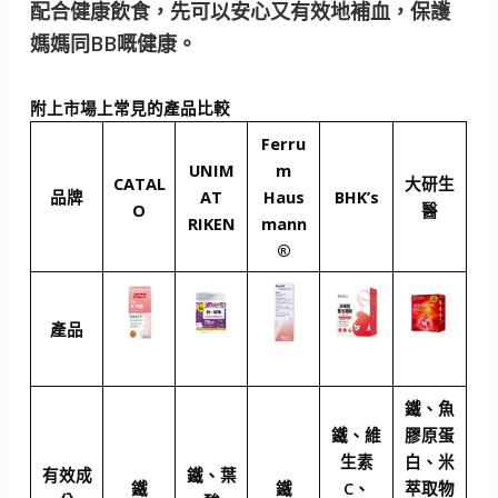
配合健康飲食，先可以安心又有效地補血，保護
媽媽同BB嘅健康。
附上市場上常見的產品比較
Ferru
UNIM
m
CATAL
大研生
品牌
AT
Haus
BHK’s
O
醫
RIKEN
mann
®
產品
鐵、魚
鐵、維
膠原蛋
生素
白、米
有效成
鐵、葉
鐵
鐵
C、
萃取物