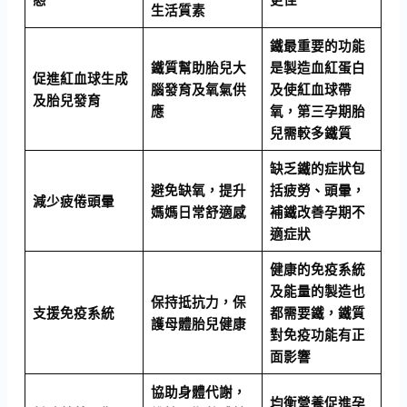
生活質素
鐵最重要的功能
鐵質幫助胎兒大
是製造血紅蛋白
促進紅血球生成
腦發育及氧氣供
及使紅血球帶
及胎兒發育
應
氧，第三孕期胎
兒需較多鐵質
缺乏鐵的症狀包
避免缺氧，提升
括疲勞、頭暈，
減少疲倦頭暈
媽媽日常舒適感
補鐵改善孕期不
適症狀
健康的免疫系統
及能量的製造也
保持抵抗力，保
支援免疫系統
都需要鐵，鐵質
護母體胎兒健康
對免疫功能有正
面影響
協助身體代謝，
均衡營養促進孕