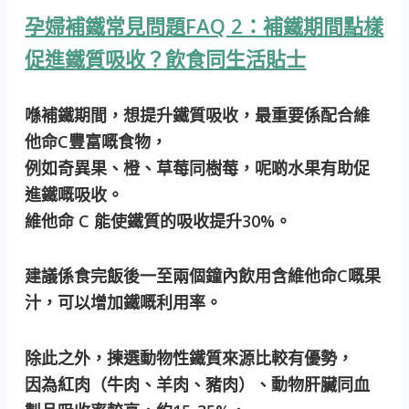
孕婦補鐵常見問題FAQ 2：補鐵期間點樣
促進鐵質吸收？飲食同生活貼士
喺補鐵期間，想提升鐵質吸收，最重要係配合維
他命C豐富嘅食物，
例如奇異果、橙、草莓同樹莓，呢啲水果有助促
進鐵嘅吸收。
維他命 C 能使鐵質的吸收提升30%。
建議係食完飯後一至兩個鐘內飲用含維他命C嘅果
汁，可以增加鐵嘅利用率。
除此之外，揀選動物性鐵質來源比較有優勢，
因為紅肉（牛肉、羊肉、豬肉）、動物肝臟同血