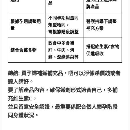
品
牌產品
不同孕期用量同
根據孕期調整用
醫護指導下調整
劑型唔同，
量
補充方案
需根據階段調整
飲食中多食豬
搭配維生素C食物
結合含鐵食物
肝、牛肉、海
促進吸收
鮮、深綠葉菜等
總結:
買孕婦補鐵補充品，唔可以淨係睇價錢或者
聽人講好。
要了解產品內容，確保鐵劑形式適合自己，多補
充維生素C，
並且留意安全認證，最重要係配合個人懷孕階段
同身體狀況。