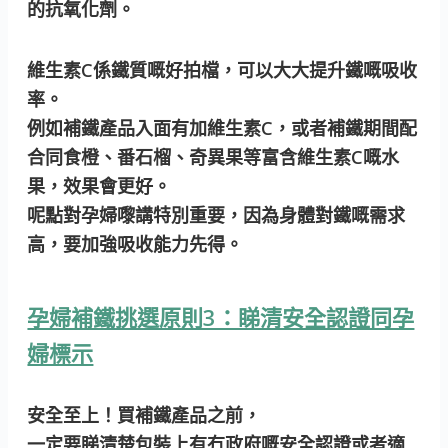
的抗氧化劑。
維生素C係鐵質嘅好拍檔，可以大大提升鐵嘅吸收
率。
例如補鐵產品入面有加維生素C，或者補鐵期間配
合同食橙、番石榴、奇異果等富含維生素C嘅水
果，效果會更好。
呢點對孕婦嚟講特別重要，因為身體對鐵嘅需求
高，要加強吸收能力先得。
孕婦補鐵挑選原則3：睇清安全認證同孕
婦標示
安全至上！買補鐵產品之前，
一定要睇清楚包裝上有冇政府嘅安全認證或者適