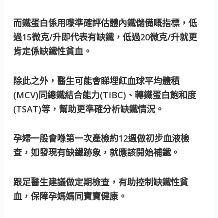
而鐵蛋白係用嚟準確評估體內鐵儲備嘅指標，低
過15微克/升即代表有缺鐵，低過20微克/升就更
肯定係缺鐵性貧血。
除此之外，醫生可能會睇埋紅血球平均體積
(MCV)同總鐵結合能力(TIBC)、轉鐵蛋白飽和度
(TSAT)等，幫助更準確分析缺鐵情況。
孕婦一般會喺第一次產檢約12週做初步血液檢
查，如發現有缺鐵跡象，就應該開始補鐵。
跟足醫生建議做定期檢查，有助控制缺鐵性貧
血，保障孕媽媽同寶寶健康。