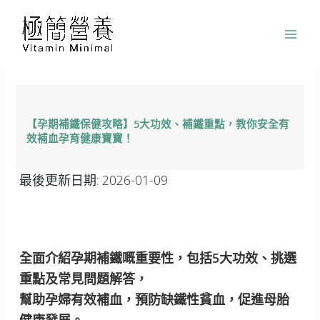
跳
至
主
要
內
容
【孕期補鐵保健攻略】5大功效、補鐵重點，教你安全有
效補血孕育健康寶寶！
最後更新日期:
2026-01-09
全面介紹孕期補鐵嘅重要性，包括5大功效、挑選
重點及常見問題解答，
幫助孕婦有效補血，預防缺鐵性貧血，促進母胎
健康發展。