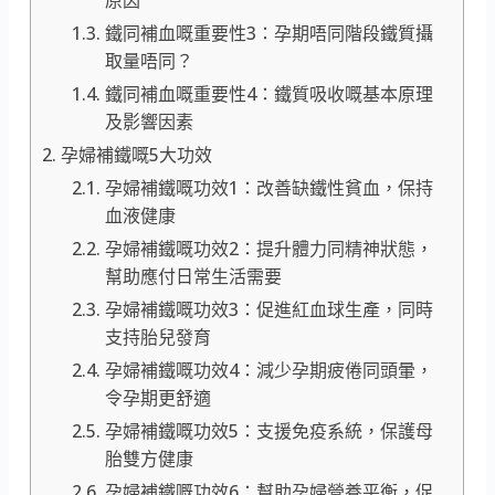
原因
鐵同補血嘅重要性3：孕期唔同階段鐵質攝
取量唔同？
鐵同補血嘅重要性4：鐵質吸收嘅基本原理
及影響因素
孕婦補鐵嘅5大功效
孕婦補鐵嘅功效1：改善缺鐵性貧血，保持
血液健康
孕婦補鐵嘅功效2：提升體力同精神狀態，
幫助應付日常生活需要
孕婦補鐵嘅功效3：促進紅血球生產，同時
支持胎兒發育
孕婦補鐵嘅功效4：減少孕期疲倦同頭暈，
令孕期更舒適
孕婦補鐵嘅功效5：支援免疫系統，保護母
胎雙方健康
孕婦補鐵嘅功效6：幫助孕婦營養平衡，促