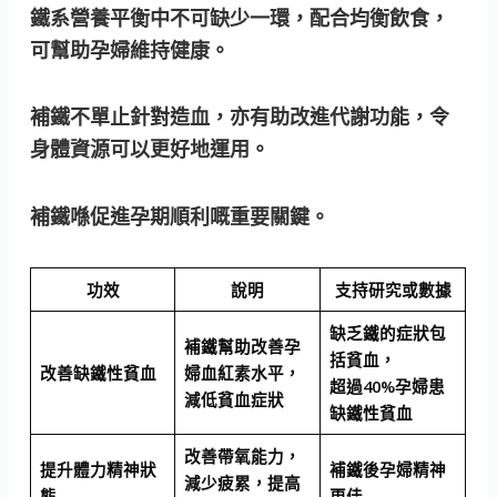
鐵系營養平衡中不可缺少一環，配合均衡飲食，
可幫助孕婦維持健康。
補鐵不單止針對造血，亦有助改進代謝功能，令
身體資源可以更好地運用。
補鐵喺促進孕期順利嘅重要關鍵。
功效
說明
支持研究或數據
缺乏鐵的症狀包
補鐵幫助改善孕
括貧血，
改善缺鐵性貧血
婦血紅素水平，
超過40%孕婦患
減低貧血症狀
缺鐵性貧血
改善帶氧能力，
提升體力精神狀
補鐵後孕婦精神
減少疲累，提高
態
更佳