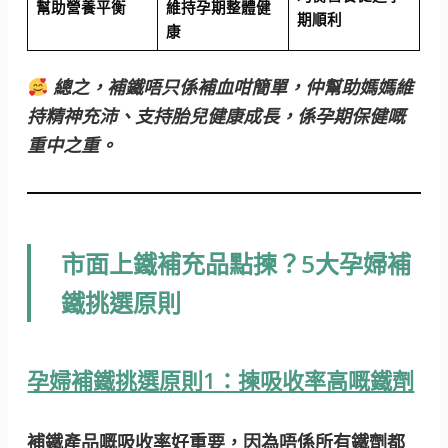
幫助營養平衡
維持孕期整體健
期順利
康
總之，補鐵唔只係補血咁簡單，仲幫助媽媽維
持精神充沛、支持胎兒健康成長，係孕期保健嘅
重中之重。
市面上鐵補充品點揀？5大孕婦補
鐵挑選原則
孕婦補鐵挑選原則1：揀吸收率高嘅鐵劑
補鐵產品嘅吸收率好重要，因為唔係所有鐵劑都