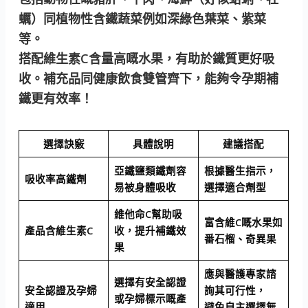
蠣）同植物性含鐵蔬菜例如深綠色葉菜、紫菜
等。
搭配維生素C含量高嘅水果，有助於鐵質更好吸
收。補充品同健康飲食雙管齊下，能夠令孕期補
鐵更有效率！
選擇訣竅
具體說明
建議搭配
亞鐵鹽類鐵劑容
根據醫生指示，
吸收率高鐵劑
易被身體吸收
選擇適合劑型
維他命C幫助吸
富含維C嘅水果如
產品含維生素C
收，提升補鐵效
番石榴、奇異果
果
應與醫護專家諮
選擇有安全認證
安全認證及孕婦
詢其可行性，
或孕婦標示嘅產
適用
避免自主選擇無