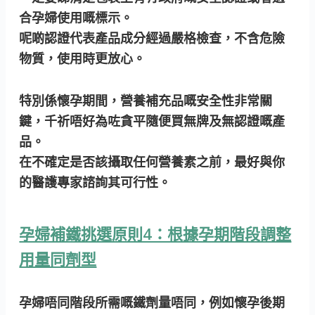
合孕婦使用嘅標示。
呢啲認證代表產品成分經過嚴格檢查，不含危險
物質，使用時更放心。
特別係懷孕期間，營養補充品嘅安全性非常關
鍵，千祈唔好為咗貪平隨便買無牌及無認證嘅產
品。
在不確定是否該攝取任何營養素之前，最好與你
的醫護專家諮詢其可行性。
孕婦補鐵挑選原則4：根據孕期階段調整
用量同劑型
孕婦唔同階段所需嘅鐵劑量唔同，例如懷孕後期