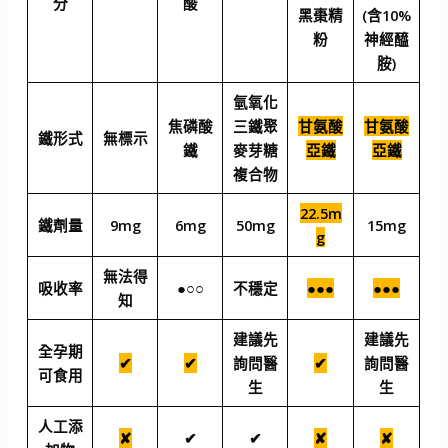
分
酸
黑棗精
(含10%
粉
神經醯
胺)
氫氧化
焦磷酸
三鐵聚
甘氨酸
甘氨酸
鐵形式
無標示
鐵
麥芽糖
亞鐵
亞鐵
複合物
22.5m
鐵劑量
9mg
6mg
50mg
15mg
g
無法得
吸收率
●○○
不穩定
●●●
●●●
知
建議先
建議先
全孕期
✔
✔
詢問醫
✔
詢問醫
可食用
生
生
人工添
✘
✔
✔
✘
✘