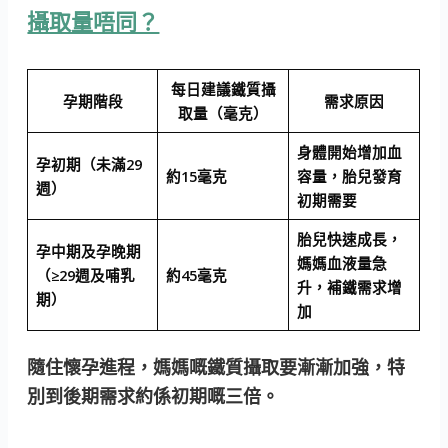
攝取量唔同？
每日建議鐵質攝
孕期階段
需求原因
取量（毫克）
身體開始增加血
孕初期（未滿29
約15毫克
容量，胎兒發育
週）
初期需要
胎兒快速成長，
孕中期及孕晚期
媽媽血液量急
（≥29週及哺乳
約45毫克
升，補鐵需求增
期）
加
隨住懷孕進程，媽媽嘅鐵質攝取要漸漸加強，特
別到後期需求約係初期嘅三倍。