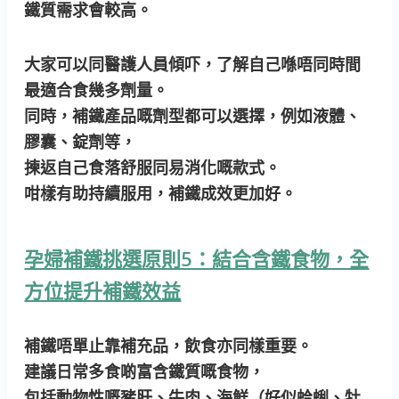
鐵質需求會較高。
大家可以同醫護人員傾吓，了解自己喺唔同時間
最適合食幾多劑量。
同時，補鐵產品嘅劑型都可以選擇，例如液體、
膠囊、錠劑等，
揀返自己食落舒服同易消化嘅款式。
咁樣有助持續服用，補鐵成效更加好。
孕婦補鐵挑選原則5：結合含鐵食物，全
方位提升補鐵效益
補鐵唔單止靠補充品，飲食亦同樣重要。
建議日常多食啲富含鐵質嘅食物，
包括動物性嘅豬肝、牛肉、海鮮（好似蛤蜊、牡