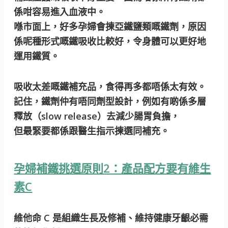
係咁容易進入血液中。
喺市面上，好多孕婦會揀亞鐵鹽類嘅鐵劑，原因
係呢種形式嘅鐵吸收比較好，令身體可以更好地
運用鐵質。
吸收太差嘅鐵補充品，食得再多都唔係太有效。
記住，鐵劑仲有唔同劑型設計，例如有啲係多層
釋放（slow release）去減少腸胃負擔，
但最緊要都係跟醫生指示揀選同補充。
孕婦補鐵挑選原則2：產品配方要有維生
素C
維他命 C 是組織生長及修補、維持健康牙齦必需