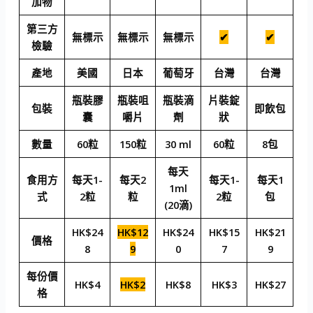
加物
第三方
無標示
無標示
無標示
✔
✔
檢驗
產地
美國
日本
葡萄牙
台灣
台灣
瓶裝膠
瓶裝咀
瓶裝滴
片裝錠
包裝
即飲包
囊
嚼片
劑
狀
數量
60粒
150粒
30 ml
60粒
8包
每天
食用方
每天1-
每天2
每天1-
每天1
1ml
式
2粒
粒
2粒
包
(20滴)
HK$24
HK$12
HK$24
HK$15
HK$21
價格
8
9
0
7
9
每份價
HK$4
HK$2
HK$8
HK$3
HK$27
格