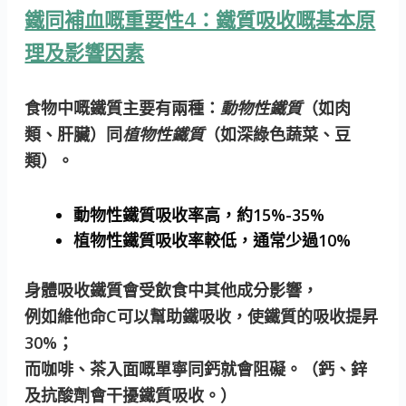
鐵同補血嘅重要性4：鐵質吸收嘅基本原
理及影響因素
食物中嘅鐵質主要有兩種：
動物性鐵質
（如肉
類、肝臟）同
植物性鐵質
（如深綠色蔬菜、豆
類）。
動物性鐵質
吸收率高，約15%-35%
植物性鐵質
吸收率較低，通常少過10%
身體吸收鐵質會受飲食中其他成分影響，
例如維他命C可以幫助鐵吸收，使鐵質的吸收提昇
30%；
而咖啡、茶入面嘅單寧同鈣就會阻礙。（鈣、鋅
及抗酸劑會干擾鐵質吸收。）