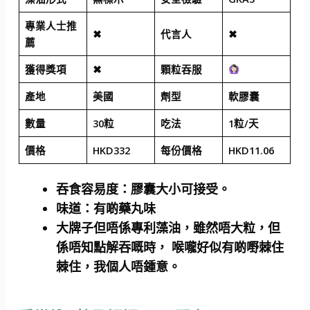
專業人士推
✖
代言人
✖
薦
獲得獎項
✖
顆粒吞服
產地
美國
劑型
軟膠囊
數量
30粒
吃法
1粒/天
價格
HKD332
每份價格
HKD11.06
吞食容易度
：膠囊大小可接受。
味道
：有啲藥丸味
大牌子但唔係專利藻油，雖然唔大粒，但
係唔知點解吞嘅時， 喉嚨好似有啲嘢棘住
棘住，我個人唔鍾意。