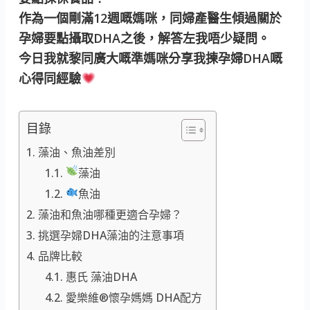
作為一個剛滿12週嘅媽咪，同婦產醫生傾過關於
孕婦要點攝取DHA之後，解答左我唔少疑問。
今日我就黎同廣大嘅準媽咪分享我揀孕婦DHA嘅
心得同經驗
目錄
藻油、魚油差別
藻油
魚油
藻油和魚油哪種更適合孕婦？
挑選孕婦DHA藻油的注意事項
品牌比較
惠氏 藻油DHA
愛樂維®懷孕媽媽 DHA配方