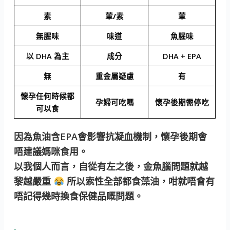
素
葷/素
葷
無腥味
味道
魚腥味
以 DHA 為主
成分
DHA + EPA
無
重金屬疑慮
有
懷孕任何時候都
孕婦可吃嗎
懷孕後期需停吃
可以食
因為魚油含EPA會影響抗凝血機制，懷孕後期會
唔建議媽咪食用。
以我個人而言，自從有左之後，金魚腦問題就越
黎越嚴重
所以索性全部都食藻油，咁就唔會有
唔記得幾時換食保健品嘅問題。