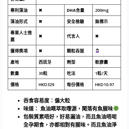
專利藻油
✖
DHA含量
200mg
藻油形式
✖
安全檢驗
無標示
專業人士推
✖
代言人
✖
薦
獲得獎項
✖
顆粒吞服
產地
西班牙
劑型
軟膠囊
數量
30粒
吃法
1粒/天
價格
HKD329
每份價格
HKD10.97
吞食容易度
：偏大粒
味道
： 魚油嘅萃取嚟源，聞落有魚腥味
包裝質素唔好，好易漏油，而且魚油唔啱
全孕期食，亦都相對有腥味。而且魚油淨