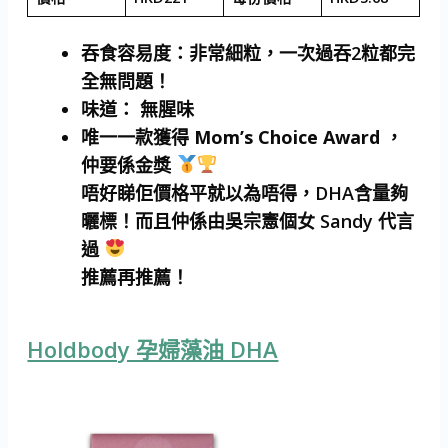
吞食容易度
：非常細粒，一次過吞2粒都完
全無問題！
味道
： 無腥味
唯一一款
獲得 Mom’s Choice Award ，
仲要係金獎
唔好睇佢價格平就以為唔得，DHA含量夠
曬標！而且仲係由吳宗憲個女 Sandy 代言
過
推薦再推薦！
Holdbody 孕婦藻油 DHA