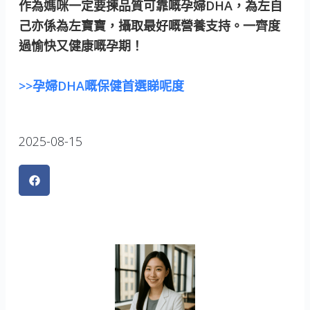
作為媽咪一定要揀品質可靠嘅孕婦DHA，為左自
己亦係為左寶寶，攝取最好嘅營養支持。一齊度
過愉快又健康嘅孕期！
>>孕婦DHA嘅保健首選睇呢度
2025-08-15