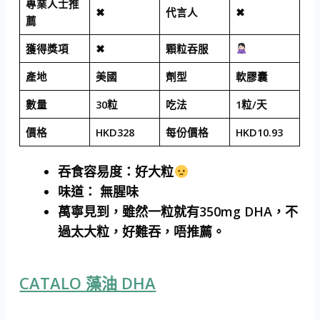
專業人士推
✖
代言人
✖
薦
獲得獎項
✖
顆粒吞服
產地
美國
劑型
軟膠囊
數量
30粒
吃法
1粒/天
價格
HKD328
每份價格
HKD10.93
吞食容易度
：好大粒
味道
： 無腥味
萬寧見到，雖然一粒就有350mg DHA，不
過太大粒，好難吞，唔推薦。
CATALO 藻油 DHA