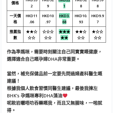
價格
2
9
1
8
8
一天價
HKD11
HKD10
HKD3.
HKD10.
HKD9.9
格
.06
.97
68
93
7
推薦指
★★☆
☆☆☆
★★★
★★☆
★☆☆
數
☆☆
☆☆
★★
☆☆
☆☆
作為準媽咪，需要時刻關注自己同寶寶嘅健康，
選擇適合自己嘅孕婦DHA非常重要。
當然，補充保健品前一定要先問過婦產科醫生嘅
建議！
根據我個人飲食習慣同醫生建議，最後我揀左
BHK’s 孕媽咪專利DHA藻油
呢款岩曬唔叻吞藥嘅我，而且又無腥味，一啪就
得。