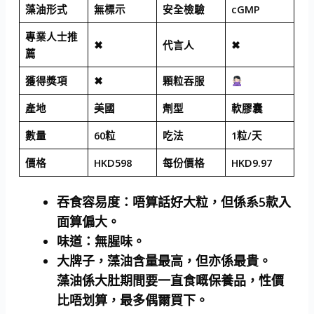
藻油形式
無標示
安全檢驗
cGMP
專業人士推
✖
代言人
✖
薦
獲得獎項
✖
顆粒吞服
產地
美國
劑型
軟膠囊
數量
60粒
吃法
1粒/天
價格
HKD598
每份價格
HKD9.97
吞食容易度
：唔算話好大粒，但係系5款入
面算偏大。
味道
：無腥味。
大牌子，藻油含量最高，但亦係最貴。
藻油係大肚期間要一直食嘅保養品，性價
比唔划算，最多偶爾買下。