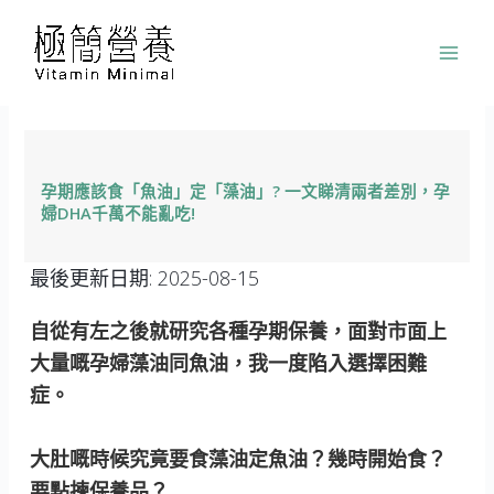
跳
至
主
要
內
容
孕期應該食「魚油」定「藻油」? 一文睇清兩者差別，孕
婦DHA千萬不能亂吃!
最後更新日期:
2025-08-15
自從有左之後就研究各種孕期保養，面對市面上
大量嘅孕婦藻油同魚油，我一度陷入選擇困難
症。
大肚嘅時候究竟要食藻油定魚油？幾時開始食？
要點揀保養品？