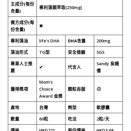
主成分(每份
專利藻類萃取(250mg)
含量)
複方成分(每
✖
份含量)
專利藻油
life’s DHA
DHA含量
200mg
藻油形式
TG型
安全檢驗
SGS
專業人士推
Sandy 吳姍
✔
代言人
薦
儒
Mom’s
獲得獎項
Choice
顆粒吞服
Award 金獎
產地
台灣
劑型
軟膠囊
數量
60粒
吃法
2粒/天
價格
HKD221
每份價格
HKD3.68