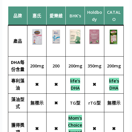
Holdbo
CATAL
品牌
惠氏
愛樂維
BHK’s
dy
O
產品
DHA每
200mg
200
200mg
350mg
200mg
份含量
專利藻
life’s
life’s
✖
✖
✖
油
DHA
DHA
藻油型
無標示
✖
TG型
rTG型
無標示
式
Mom’s
獲得獎
Choice
✖
✖
✖
✖