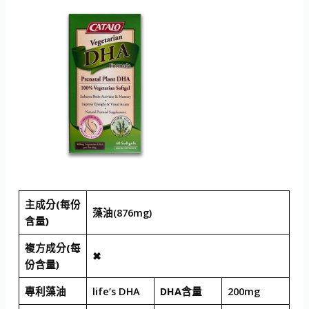
主成分(每份
藻油(876mg)
含量)
複方成分(每
✖
份含量)
專利藻油
life’s DHA
DHA含量
200mg