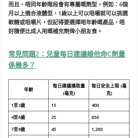
而且，唔同年齡階段會有專屬嘅劑型，例如：6個
月以上適合液體型，1歲以上可以咀嚼就可以挑選
軟糖或咀嚼片，但記得要選擇啱年齡嘅產品，唔
好隨便比成人用嘅補充劑俾小朋友食。
常見問題2：兒童每日建議維他命C劑量
係幾多？
每日建議攝取量
每日安全上限 (毫
年齡
(毫克)
克)
1至3歲
15
400
4至6歲
25
650
7至9歲
45
1,200