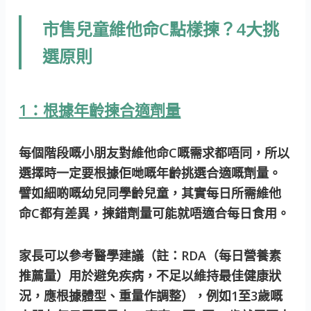
市售兒童維他命C點樣揀？4大挑
選原則
1：根據年齡揀合適劑量
每個階段嘅小朋友對維他命C嘅需求都唔同，所以
選擇時一定要根據佢哋嘅年齡挑選合適嘅劑量。
譬如細啲嘅幼兒同學齡兒童，其實每日所需維他
命C都有差異，揀錯劑量可能就唔適合每日食用。
家長可以參考醫學建議
（註：RDA（每日營養素
推薦量）
用於避免疾病，不足以維持最佳健康狀
況，應根據體型、重量作調整），例如1至3歲嘅