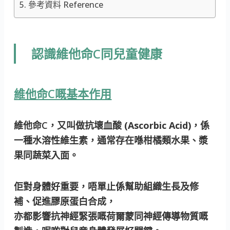
參考資料 Reference
認識維他命C同兒童健康
維他命C嘅基本作用
維他命C，又叫做抗壞血酸
(Ascorbic Acid)
，係
一種水溶性維生素，通常存在喺柑橘類水果、漿
果同蔬菜入面。
佢對身體好重要，唔單止係幫助
組織生長及修
補
、促進膠原蛋白合成，
亦都影響抗神經緊張嘅荷爾蒙
同
神經傳導物質嘅