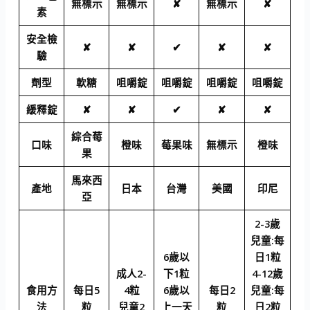
無標示
無標示
✘
無標示
✘
素
安全檢
✘
✘
✔
✘
✘
驗
劑型
軟糖
咀嚼錠
咀嚼錠
咀嚼錠
咀嚼錠
緩釋錠
✘
✘
✔
✘
✘
綜合莓
口味
橙味
莓果味
無標示
橙味
果
馬來西
產地
日本
台灣
美國
印尼
亞
2-3歲
兒童:每
6歲以
日1粒
成人2-
下1粒
4-12歲
食用方
每日5
4粒
6歲以
每日2
兒童:每
法
粒
兒童2
上一天
粒
日2粒