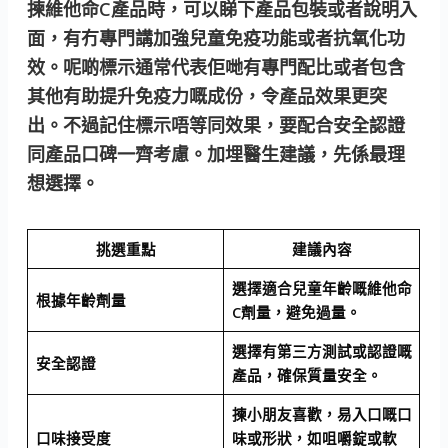
揀維他命C產品時，可以睇下產品包裝或者說明入
面，有冇專門講加強兒童免疫功能或者抗氧化功
效。呢啲標示通常代表佢哋有專門配比或者包含
其他有助提升免疫力嘅成份，令產品效果更突
出。不過記住標示唔等同效果，要配合安全認證
同產品口碑一齊考慮。加埋醫生建議，先係最理
想選擇。
挑選重點
建議內容
選擇適合兒童年齡嘅維他命
根據年齡劑量
C劑量，避免過量。
選擇有第三方測試或認證嘅
安全認證
產品，確保質量安全。
揀小朋友喜歡，易入口嘅口
口味接受度
味或形狀，如咀嚼錠或軟