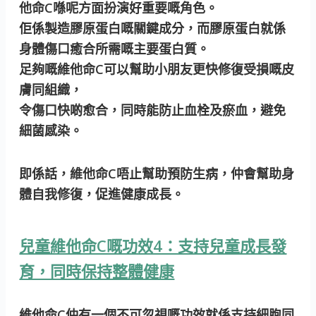
他命C喺呢方面扮演好重要嘅角色。
佢係製造膠原蛋白嘅關鍵成分，而膠原蛋白就係
身體傷口癒合所需嘅主要蛋白質。
足夠嘅維他命C可以幫助小朋友更快修復受損嘅皮
膚同組織，
令傷口快啲愈合
，
同時能防止血栓及瘀血，避免
細菌感染。
即係話，維他命C唔止幫助預防生病，仲會幫助身
體自我修復，促進健康成長。
兒童維他命C嘅功效4：支持兒童成長發
育，同時保持整體健康
維他命C仲有一個不可忽視嘅功效就係
支持細胞同