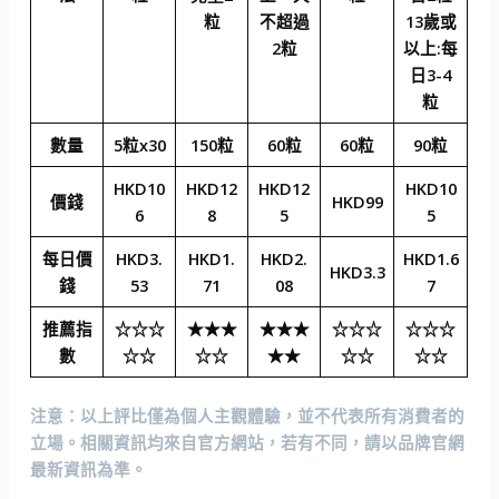
粒
不超過
13歲或
2粒
以上:每
日3-4
粒
數量
5粒x30
150粒
60粒
60粒
90粒
HKD10
HKD12
HKD12
HKD10
價錢
HKD99
6
8
5
5
每日價
HKD3.
HKD1.
HKD2.
HKD1.6
HKD3.3
錢
53
71
08
7
推薦指
☆☆☆
★★★
★★★
☆☆☆
☆☆☆
數
☆☆
☆☆
★★
☆☆
☆☆
注意：以上評比僅為個人主觀體驗，並不代表所有消費者的
立場。相關資訊均來自官方網站，若有不同，請以品牌官網
最新資訊為準。