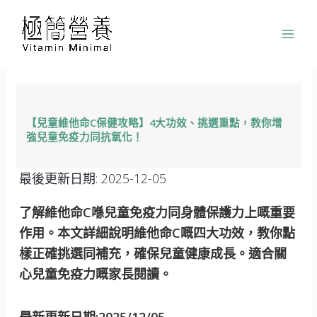
跳
至
主
要
內
容
【兒童維他命C保健攻略】4大功效、挑選重點，教你增
強兒童免疫力同抗氧化！
最後更新日期:
2025-12-05
了解維他命C喺兒童免疫力同身體保護力上嘅重要
作用。本文詳細說明維他命C嘅四大功效，教你點
樣正確挑選同補充，確保兒童健康成長。適合關
心兒童免疫力嘅家長閱讀。
最新更新日期:2025/12/05