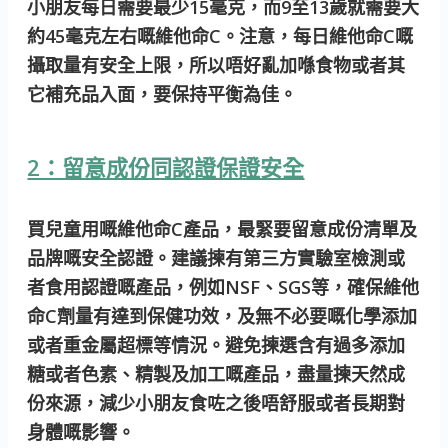
小朋友每日需要最少15毫克，而9至13歲就需要大
約45毫克左右嘅維他命C。注意，每日維他命C嘅
攝取量有安全上限，所以唔好亂加喺食物或者其
它補充品入面，要保持平衡為佳。
2：留意成份同認證保證安全
買兒童用嘅維他命C產品，最緊要留意成份清單及
品牌嘅安全認證。建議揀有第三方實驗室檢測或
者食用認證嘅產品，例如NSF、SGS等，確保維他
命C劑量有達到保健功效，及無不必要嘅化學添加
或者重金屬超標等情況。避免揀選含有過多添加
糖或者色素
、
精製及加工嘅產品，盡量揀天然成
份來源，減少小朋友食咗之後唔舒服或者長期對
身體嘅影響。