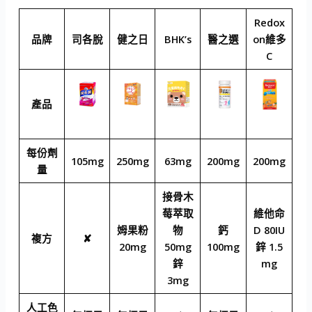
Redox
品牌
司各脫
健之日
BHK’s
醫之選
on維多
C
產品
每份劑
105mg
250mg
63mg
200mg
200mg
量
接骨木
莓萃取
維他命
姆果粉
物
鈣
D 80IU
複方
✘
20mg
50mg
100mg
鋅 1.5
鋅
mg
3mg
人工色