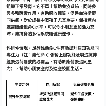
組織正常發育
。它不單止幫助免疫系統，同時參
與多種酵素作用，有助吸收鐵質，促進血液循環
同供氧，對於成長中嘅孩子尤其重要。保持體內
適當嘅維他命C水平，可以令小朋友更加活力充
沛，維持身體多個系統嘅健康運作。
科研仲發現，足夠維他命C仲有助提升認知功能同
專注力
（註：
維他命 C 係腎上腺功能及製造抗神
經緊張荷爾蒙的必需品，有助於應付緊張同壓
力），幫助小朋友應付及適應校園生活。
主要功效
作用解說
兒童健康影響
增強抵抗感冒同
減少生病次數，
提升免疫防禦
感染能力
強健體骼