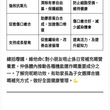
清除有害自由
防止細胞受損，
強效抗氧化
基，保護細胞
維持健康
助膠原蛋白合
傷口癒合好，減
促進傷口癒合
成，加速傷口修
少感染機會
復
促進鐵吸收，改
提高活力，及提
支持成長發育
善血液循環
升認知力
總括嚟講，維他命C對小朋友唔止係日常補充嘅營
養素，仲係體內推動各種機能運作嘅重要成分之
一。了解完呢啲功效，有助家長為子女選擇合適
嘅補充方式，做好全面健康管理。