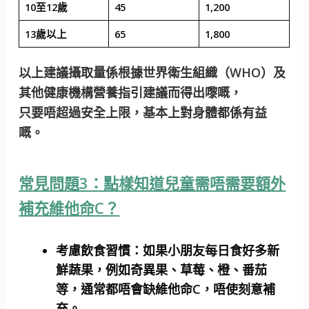
10至12歲
45
1,200
13歲以上
65
1,800
以上建議攝取量係根據世界衛生組織（WHO）及
其他健康機構營養指引建議而得出嚟嘅，
只要唔超過安全上限，基本上對身體都係有益
嘅。
常見問題3：點樣知道兒童需唔需要額外
補充維他命C？
考慮飲食習慣：
如果小朋友每日食好多新
鮮蔬果，例如奇異果、草莓、橙、番茄
等，通常都唔會缺維他命C，唔使刻意補
充。