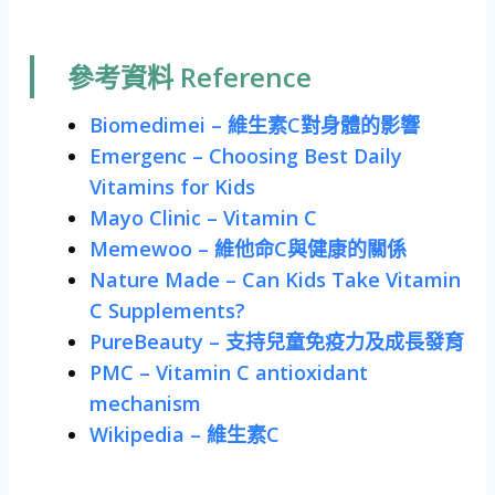
參考資料 Reference
Biomedimei – 維生素C對身體的影響
Emergenc – Choosing Best Daily
Vitamins for Kids
Mayo Clinic – Vitamin C
Memewoo – 維他命C與健康的關係
Nature Made – Can Kids Take Vitamin
C Supplements?
PureBeauty – 支持兒童免疫力及成長發育
PMC – Vitamin C antioxidant
mechanism
Wikipedia – 維生素C