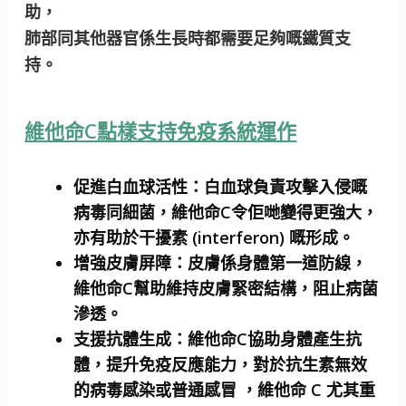
助，
肺部同其他器官係生長時都需要足夠嘅鐵質支
持。
維他命C點樣支持免疫系統運作
促進白血球活性：
白血球負責攻擊入侵嘅
病毒同細菌，維他命C令佢哋變得更強大
，
亦有助於干擾素 (interferon) 嘅形成。
增強皮膚屏障：
皮膚係身體第一道防線，
維他命C幫助維持皮膚緊密結構，阻止病菌
滲透。
支援抗體生成：
維他命C協助身體產生抗
體，提升免疫反應能力
，
對於抗生素無效
的病毒感染或普通感冒 ，維他命 C 尤其重