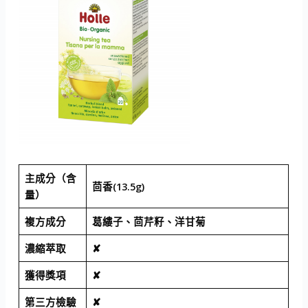
主成分（含
茴香(13.5g)
量）
複方成分
葛縷子、茴芹籽、洋甘菊
濃縮萃取
✘
獲得獎項
✘
第三方檢驗
✘