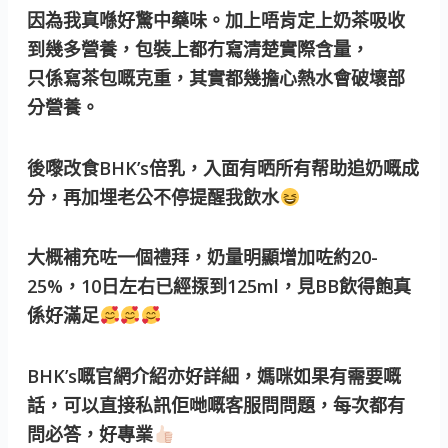
因為我真喺好驚中藥味。加上唔肯定上奶茶吸收
到幾多營養，包裝上都冇寫清楚實際含量，
只係寫茶包嘅克重，其實都幾擔心熱水會破壞部
分營養。
後嚟改食BHK’s倍乳，入面有晒所有帮助追奶嘅成
分，再加埋老公不停提醒我飲水
大概補充咗一個禮拜，奶量明顯增加咗約20-
25%，10日左右已經揼到125ml，見BB飲得飽真
係好滿足
BHK’s嘅官網介紹亦好詳細，媽咪如果有需要嘅
話，可以直接私訊佢哋嘅客服問問題，每次都有
問必答，好專業