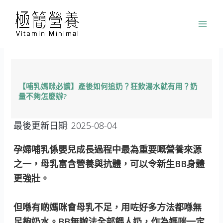
跳
至
主
要
內
容
【哺乳媽咪必讀】產後如何追奶？狂飲湯水就有用？奶
量不夠怎麼辦?
最後更新日期:
2025-08-04
孕婦哺乳係嬰兒成長過程中最為重要嘅營養來源
之一，母乳富含營養與抗體，可以令新生BB身體
更強壯。
但喺有啲媽咪會母乳不足，用咗好多方法都喺無
足夠奶水。BB無辦法全部餵人奶，作為媽咪一定