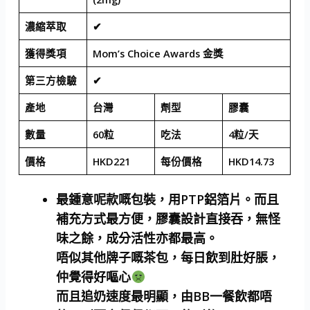
濃縮萃取
✔
獲得獎項
Mom’s Choice Awards 金獎
第三方檢驗
✔
產地
台灣
劑型
膠囊
數量
60粒
吃法
4粒/天
價格
HKD221
每份價格
HKD14.73
最鍾意呢款嘅包裝，用PTP鋁箔片。而且
補充方式最方便，膠囊設計直接吞，無怪
味之餘，成分活性亦都最高。
唔似其他牌子嘅茶包，每日飲到肚好脹，
仲覺得好嘔心
而且追奶速度最明顯，由BB一餐飲都唔