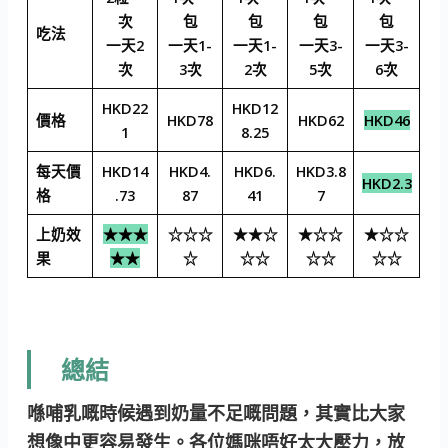
次
包
包
包
包
吃法
一天2
一天1-
一天1-
一天3-
一天3-
次
3次
2次
5次
6次
HKD22
HKD12
價格
HKD78
HKD62
HKD46
1
8.25
每天價
HKD14
HKD4.
HKD6.
HKD3.8
HKD2.3
格
.73
87
41
7
上奶效
★★★
☆☆☆
★★☆
★☆☆
★☆☆
果
★★
☆
☆☆
☆☆
☆☆
總結
喺哺乳嘅時候遇到奶量不足嘅問題，其實比大家
想像中更容易發生。各位媽咪唔好太大壓力，放