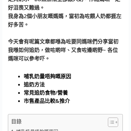
好沮喪又難過。
我身為2個小朋友嘅媽媽，當初為咗餵人奶都捱左
好多苦。
今天會有呢篇文章都喺為咗要同媽咪們分享當初
我喺如何追奶，做咗啲咩、又食咗邊啲野~ 各位
媽咪可以參考吓。
哺乳奶量唔夠嘅原因
追奶方法
常見追奶食物/營養
市售產品比較&推介
目錄