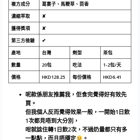
複方成分
葛婁子、馬鞭草、茴香
濃縮萃取
✘
獲得獎項
✘
第三方檢驗
✔
產地
台灣
劑型
茶包
數量
20包
吃法
1-2包/天
價格
HKD128.25
每份價格
HKD6.41
呢款係朋友推薦我，佢食完覺得好有效先
買。
但我個人反而覺得效果一般，一開始1日飲
1次都見唔到大分別，
咁就諗住轉1日飲2次，不過奶量都只有多
一點點，而且唔穩定
。