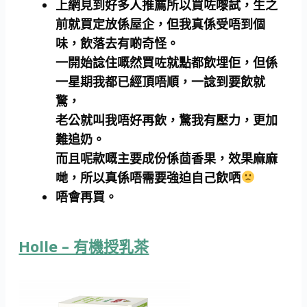
上網見到好多人推薦所以買咗嚟試，生之
前就買定放係屋企，但我真係受唔到個
味，飲落去有啲奇怪。
一開始諗住嘅然買咗就點都飲埋佢，但係
一星期我都已經頂唔順，一諗到要飲就
驚，
老公就叫我唔好再飲，驚我有壓力，更加
難追奶。
而且呢款嘅主要成份係茴香果，效果麻麻
哋，所以真係唔需要強迫自己飲哂
唔會再買。
Holle – 有機授乳茶