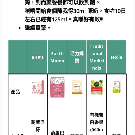
夠，到而家餐餐都可以飲到飽。
啱啱開始食個陣我得30ml 嘅奶，食咗10日
左右已經有125ml。真喺好有效!!!
繼續買緊。
Tradit
Earth
活力媽
ional
BHK’s
Holle
Mama
媽
Medici
nals
產品
有機苦
葫蘆巴
茴香果
籽
(560m
葫蘆巴