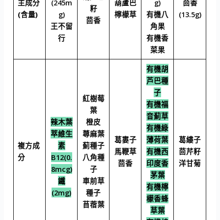
主成分
(245m
葫蘆巴
g)
茴香
籽
(含量)
g)
檸檬草
有機八
(13.5g)
茴香
王不留
角果
行
有機香
菜果
有機胡
芦巴種
子
紅樹莓
有機福
葉
音薊草
辣木葉
橙皮
有機綠
萃維生
蕁麻葉
葛婁子
薄荷葉
葛縷子
複方成
素
薊種子
馬鞭草
有機西
茴芹籽
分
B12(0.
八角種
茴香
印度香
洋甘菊
8mcg)
子
茅葉
鐵
車前草
有機檸
(2mg)
種子
檬香蜂
苜蓿葉
草葉