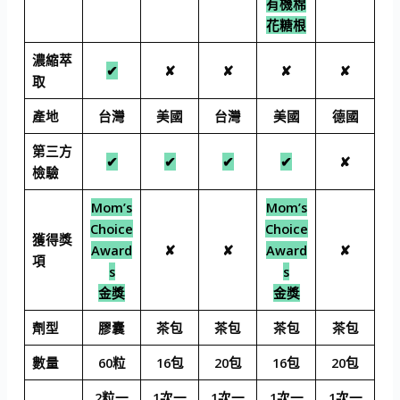
有機棉
花糖根
濃縮萃
✔
✘
✘
✘
✘
取
產地
台灣
美國
台灣
美國
德國
第三方
✔
✔
✔
✔
✘
檢驗
Mom’s
Mom’s
Choice
Choice
獲得獎
Award
✘
✘
Award
✘
項
s
s
金獎
金獎
劑型
膠囊
茶包
茶包
茶包
茶包
數量
60粒
16包
20包
16包
20包
2粒一
1次一
1次一
1次一
1次一