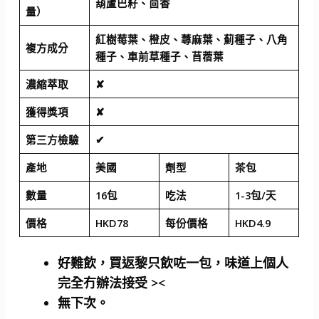
葫蘆巴籽、茴香
量）
紅樹莓葉、橙皮、蕁麻葉、薊種子、八角
複方成分
種子、車前草種子、苜蓿葉
濃縮萃取
✘
獲得獎項
✘
第三方檢驗
✔
產地
美國
劑型
茶包
數量
16包
吃法
1-3包/天
價格
HKD78
每份價格
HKD4.9
好難飲，買返黎只飲咗一包，味道上個人
完全冇辦法接受 ><
無下次。