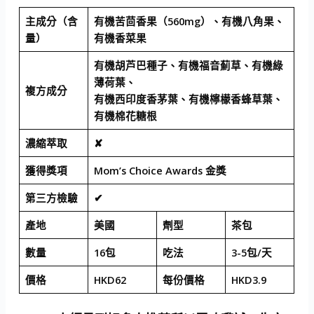
主成分（含
有機苦茴香果（560mg）、有機八角果、
量）
有機香菜果
有機胡芦巴種子、有機福音薊草、有機綠
薄荷葉、
複方成分
有機西印度香茅葉、有機檸檬香蜂草葉、
有機棉花糖根
濃縮萃取
✘
獲得獎項
Mom’s Choice Awards 金獎
第三方檢驗
✔
產地
美國
劑型
茶包
數量
16包
吃法
3-5包/天
價格
HKD62
每份價格
HKD3.9