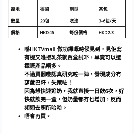
產地
德國
劑型
茶包
數量
20包
吃法
3-6包/天
價格
HKD46
每份價格
HKD2.3
喺HKTVmall 做功課嘅時候見到，見佢寫
有機又喺授乳茶就買盒試吓，畢竟可以選
擇嘅產品唔多。
不過買翻嚟認真研究咗一陣，發現成分冇
葫蘆巴籽，失策咗！
因為想快速追奶，我就直接一日飲6次，好
快就飲完一盒，但奶量都冇乜增加，反而
頻頻去廁所哈哈。
唔會再買。