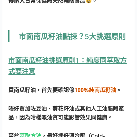
得納入日常保健嘅天然輔助食品
。
市面南瓜籽油點揀？5大挑選原則
市面南瓜籽油挑選原則1：純度同萃取方
式要注意
買南瓜籽油，首先要確認係
100%純南瓜籽油
。
唔好買加咗豆油、葵花籽油或其他人工油脂嘅產
品，因為咁樣嘅油質可能影響效果同健康。
至於
萃取方法
，最好揀低溫冷壓（Cold-