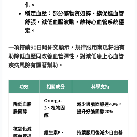
化。
穩定血壓：
部分礦物質如鋅、鎂促進血管
舒張，減低血壓波動，維持心血管系統穩
定。
一項持續90日嘅研究顯示，規律服用南瓜籽油有
助降低血壓同改善血管彈性，對減低患上心血管
疾病風險有顯著幫助。
功效
相關成分
科學支持
Omega-
降低血脂
減少壞膽固醇達40%，
3、植物固
膽固醇
提升好膽固醇20%
醇
抗氧化減
維生素E、
持續服用後減少自由基
輕血管損