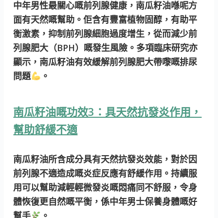
中年男性最關心嘅前列腺健康，南瓜籽油喺呢方
面有天然嘅幫助。佢含有豐富植物固醇，有助平
衡激素，抑制前列腺細胞過度增生，從而減少前
列腺肥大（BPH）嘅發生風險。多項臨床研究亦
顯示，南瓜籽油有效緩解前列腺肥大帶嚟嘅排尿
問題
。
南瓜籽油嘅功效3：具天然抗發炎作用，
幫助舒緩不適
南瓜籽油所含成分具有天然抗發炎效能，對於因
前列腺不適造成嘅炎症反應有舒緩作用。持續服
用可以幫助減輕輕微發炎嘅悶痛同不舒服，令身
體恢復更自然嘅平衡，係中年男士保養身體嘅好
幫手
。