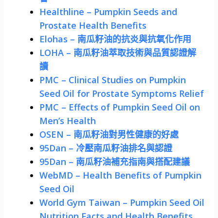
Healthline – Pumpkin Seeds and
Prostate Health Benefits
Elohas – 南瓜籽油的抗炎與抗氧化作用
LOHA – 南瓜籽油萃取技術與品質認證解
讀
PMC – Clinical Studies on Pumpkin
Seed Oil for Prostate Symptoms Relief
PMC – Effects of Pumpkin Seed Oil on
Men’s Health
OSEN – 南瓜籽油對男性健康的好處
95Dan – 冷壓南瓜籽油排名與認證
95Dan – 南瓜籽油補充指南與搭配建議
WebMD – Health Benefits of Pumpkin
Seed Oil
World Gym Taiwan – Pumpkin Seed Oil
Nutrition Facts and Health Benefits