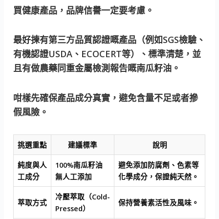
買健康產品，品牌信譽一定要考慮。
最好揀有第三方
品質認證
嘅產品（例如SGS檢驗、
有機認證USDA、ECOCERT等）、標準清楚，並
且有做農藥同重金屬檢測報告嘅南瓜籽油。
咁樣先確保產品成分真實，避免含量不足或者摻
假風險。
挑選重點
建議標準
說明
純度與人
100%南瓜籽油
避免添加防腐劑、色素等
工成分
無人工添加
化學成分，保證純天然。
冷壓萃取（Cold-
萃取方式
保持營養素活性及風味。
Pressed）