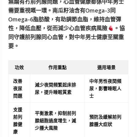
無論有冇前列腺問題，心血管健康都係中年男士
需要重視嘅一環。南瓜籽油含有Omega-3同
Omega-6脂肪酸，有助調節血脂，維持血管彈
性，降低血壓，從而減少心血管疾病風險
。協
同守護前列腺同心血管，對中年男士健康至關重
要。
功效
作用重點
適用場景
改善
中年男性夜間頻
減少夜間頻繁起床排
夜尿
尿，影響睡眠人
尿，提升睡眠質素
問題
士
支援
平衡激素，抑制前列
前列
預防及緩解前列
腺細胞過度增生，減
腺健
腺腫大症狀
少腫大風險
康