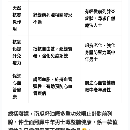
天然
有輕微前列腺炎
抗發
舒緩前列腺相關發炎
症狀，尋求自然
炎作
不適
療法人士
用
抗氧
想抗老化、強化
化提
抵抗自由基，延緩衰
身體防禦力嘅中
升免
老，強化免疫系統
年男士
疫力
促進
調節血脂、維持血管
心血
關注心血管健康
彈性，有助預防心血
管健
嘅中老年男性
管疾病
康
總括嚟講，南瓜籽油嘅多重功效唔止針對前列
腺，仲全面照顧中年男士嘅整體健康
，係一款值