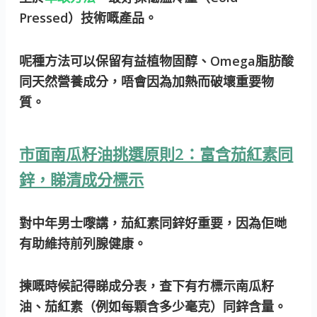
Pressed）技術嘅產品。
呢種方法可以保留有益植物固醇、Omega脂肪酸
同天然營養成分，唔會因為加熱而破壞重要物
質。
市面南瓜籽油挑選原則2：富含茄紅素同
鋅，睇清成分標示
對中年男士嚟講，
茄紅素
同
鋅
好重要，因為佢哋
有助維持前列腺健康。
揀嘅時候記得睇成分表，查下有冇標示南瓜籽
油、茄紅素（例如每顆含多少毫克）同鋅含量。