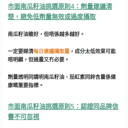
市面南瓜籽油挑選原則4：劑量建議清
楚，避免低劑量無效或過度攝取
南瓜籽油雖好，但唔係越多越好。
一定要睇清
每日建議攝取量
，成分太低效果可能
唔明顯，但過量又冇必要。
劑量透明同講明南瓜籽油、茄紅素同鋅含量係健
康嘅重要指標。
市面南瓜籽油挑選原則5：認證同品牌信
譽不可忽視