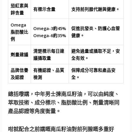
茄紅素與
有標示含量
支持前列腺代謝與健康。
鋅含量
Omega
Omega-3約45%
促進抗發炎、防護心血管
脂肪酸比
Omega-6約35%
健康。
例
清楚標示每日建
避免過量或攝取不足，安
劑量建議
議攝取量
全有效。
品牌信譽
有機認證、品質
保障成分可靠和產品安
及認證
檢測
全。
總括嚟講，中年男士揀南瓜籽油，可以由純度、
萃取技術、成分標示、脂肪酸比例、劑量清晰同
產品認證等角度衡量。
咁就配合之前講嘅南瓜籽油對前列腺嘅多重好