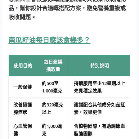
品，幫你設計合適嘅搭配方案，避免營養重複或
吸收問題。
南瓜籽油每日應該食幾多？
每日建議
使用目的
特別說明
攝取量
約500至
持續服用至少12星期以上
一般保健
1,000毫克
先見穩定效果
改善攝護
約320毫克
建議配合其他成分如茄紅
腺症狀
以上
素，效果更佳
心血管保
約1,000毫
含植物固醇，有助調節血
健
克
脂膽固醇