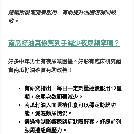
建議飯後或隨餐服用，有助提升油脂溶解同吸
收。
南瓜籽油真係幫到手減少夜尿頻率嗎？
好多中年男士有夜尿嘅困擾。好彩有臨床研究證
實南瓜籽油確實有助改善！
有研究指出，每日一定劑量連續服用12星
期，夜尿次數顯著減少。
南瓜籽油入面嘅植化素可以穩定膀胱功
能，減輕頻尿情況。
通過抑制影響尿路症狀嘅酵素，紓緩前列
腺周邊組織壓力。