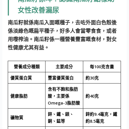
女性改善漏尿
南瓜籽就係南瓜入面嘅種子，去咗外面白色殼後
係淡綠色嘅扁平種子，好多人會當零食食，或者
用嚟榨油。南瓜籽係一種營養豐富嘅食材，對女
性健康尤其有益。
營養成分種類
主要成分
每100克含量
優質蛋白質
豐富優質蛋白
約30克
含有不飽和脂肪
健康脂肪
酸，主要係
約40克
Omega-3脂肪酸
鋅、鐵、鎂、
鋅約9.4毫克，鐵
礦物質
銅、錳等
約8.5毫克