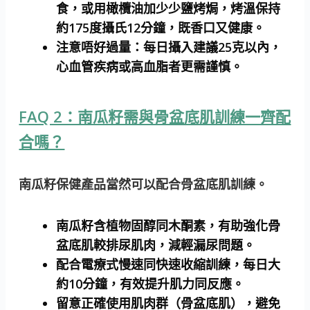
食，或用橄欖油加少少鹽烤焗，烤溫保持
約175度攝氏12分鐘，既香口又健康。
注意唔好過量：
每日攝入建議25克以內，
心血管疾病或高血脂者更需謹慎。
FAQ 2：南瓜籽需與骨盆底肌訓練一齊配
合嗎？
南瓜籽保健產品當然可以配合骨盆底肌訓練。
南瓜籽含植物固醇同木酮素，有助強化骨
盆底肌較排尿肌肉，減輕漏尿問題。
配合電療式慢速同快速收縮訓練，每日大
約10分鐘，有效提升肌力同反應。
留意正確使用肌肉群（骨盆底肌），避免