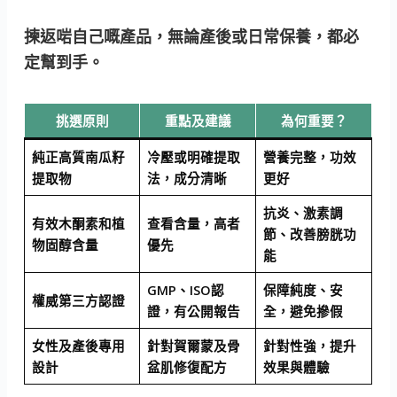
揀返啱自己嘅產品，無論產後或日常保養，都必
定幫到手。
挑選原則
重點及建議
為何重要？
純正高質南瓜籽
冷壓或明確提取
營養完整，功效
提取物
法，成分清晰
更好
抗炎、激素調
有效木酮素和植
查看含量，高者
節、改善膀胱功
物固醇含量
優先
能
GMP、ISO認
保障純度、安
權威第三方認證
證，有公開報告
全，避免摻假
女性及產後專用
針對賀爾蒙及骨
針對性強，提升
設計
盆肌修復配方
效果與體驗