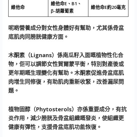
維他命E、B1、
維他命
維他命E約20毫克
β-胡蘿蔔素
呢啲營養成分對女性身體好有幫助，尤其係骨盆
底肌肉同膀胱健康方面。
木酮素（Lignans）
係南瓜籽入面嘅植物性化合
物，佢可以調節女性賀爾蒙平衡，特別對產後或
更年期嘅生理變化有幫助。木酮素促進骨盆底肌
肉增生同修復，有助肌肉重新收緊，改善漏尿問
題。
植物固醇（Phytosterols）
亦係重要成分，有抗
炎作用，減少膀胱及骨盆組織嘅發炎，使組織更
健康有彈性，支援骨盆底肌功能恢復。