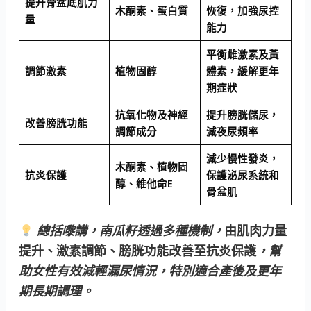
提升骨盆底肌力
木酮素、蛋白質
恢復，加強尿控
量
能力
平衡雌激素及黃
調節激素
植物固醇
體素，緩解更年
期症狀
抗氧化物及神經
提升膀胱儲尿，
改善膀胱功能
調節成分
減夜尿頻率
減少慢性發炎，
木酮素、植物固
抗炎保護
保護泌尿系統和
醇、維他命E
骨盆肌
總括嚟講，南瓜籽透過多種機制，
由肌肉力量
提升、激素調節、膀胱功能改善至抗炎保護
，幫
助女性有效減輕漏尿情況，特別適合產後及更年
期長期調理。