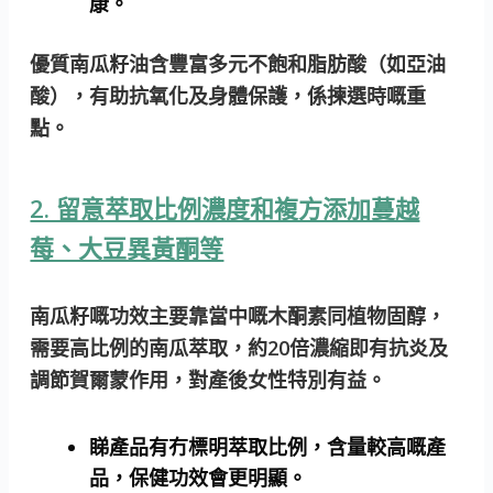
康。
優質南瓜籽油含豐富多元不飽和脂肪酸（如亞油
酸），有助抗氧化及身體保護，係揀選時嘅重
點。
2. 留意萃取比例濃度和複方添加蔓越
莓、大豆異黃酮等
南瓜籽嘅功效主要靠當中嘅木酮素同植物固醇，
需要高比例的南瓜萃取，約20倍濃縮即有抗炎及
調節賀爾蒙作用，對產後女性特別有益。
睇產品有冇標明萃取比例，含量較高嘅產
品，保健功效會更明顯。