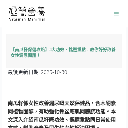
跳
至
主
要
內
容
【南瓜籽保健攻略】4大功效、挑選重點，教你好好改善
女性漏尿問題！
最後更新日期:
2025-10-30
南瓜籽係女性改善漏尿嘅天然保健品，含木酮素
同植物固醇，有助強化骨盆底肌同膀胱功能。本
文深入介紹南瓜籽嘅功效、選購重點同日常使用
方式，幫助產後及尿失禁女性解決困擾。