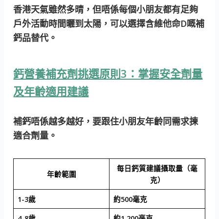
香港天氣雖然多晴，但唔係每個小朋友都有足夠
戶外活動時間曬到太陽，可以選擇含維他命D嘅補
鈣品替代。
鈣營養補充劑挑選原則3：掌握安全劑量
及年齡適用建議
補鈣唔係越多越好，要跟住小朋友年齡同需求揀
適合劑量。
每日鈣質建議攝取量（毫
年齡範圍
克）
1-3歲
約500毫克
4-8歲
約1,200毫克