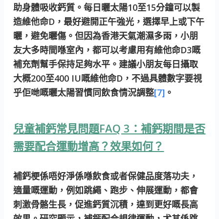
助身體吸收鈣質。每日曬太陽10至15分鐘可以製
造維他命D，最好避開正午強光，選擇早上或下午
曬，避免曬傷。但因為香港天氣潮濕多雨，小朋
友大多時間喺室內，都可以考慮用有維他命D3嘅
補充劑幫手保持足夠水平。建議小朋友每日攝取
大概200至400 IU嘅維他命D，不過具體數字要視
乎佢哋嘅曬太陽習慣同飲食情況調整
[7]
。
兒童補鈣常見問題FAQ 3：補鈣期間是否
需要配合運動增高？效果如何？
補鈣梗係唔好淨係喺飲食或者保健品度落功夫，
適量嘅運動，例如跳繩、跑步、伸展運動，都會
刺激骨骼生長，促進鈣質沉積，達到更好嘅長高
效果。研究顯示，補鈣配合規律運動，尤其係跳