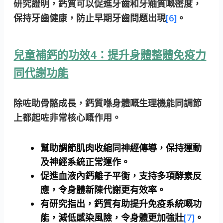
研究證明，鈣質可以促進牙齒和牙釉質嘅密度，
保持牙齒健康，防止早期牙齒問題出現
[6]
。
兒童補鈣的功效4：提升身體整體免疫力
同代謝功能
除咗助骨骼成長，鈣質喺身體嘅生理機能同調節
上都起咗非常核心嘅作用。
幫助調節肌肉收縮同神經傳導，保持運動
及神經系統正常運作。
促進血液內鈣離子平衡，支持多項酵素反
應，令身體新陳代謝更有效率。
有研究指出，鈣質有助提升免疫系統嘅功
能，減低感染風險，令身體更加強壯
[7]
。