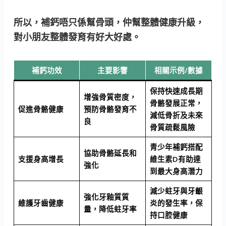
所以，補鈣唔只係幫骨頭，仲幫整體健康升級，
對小朋友整體發育有好大好處。
補鈣功效
主要影響
相關示例/數據
保持快速成長期
增強骨質密度，
骨骼發展正常，
促進骨骼健康
預防骨骼發育不
減低骨折及未來
良
骨質疏鬆風險
青少年補鈣搭配
協助骨骼延長和
支援身高增長
維生素D有助達
強化
到最大身高潛力
減少蛀牙與牙齦
強化牙釉質質
維護牙齒健康
炎的發生率，保
量，降低蛀牙率
持口腔健康