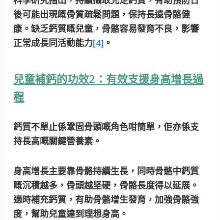
科學研究指出，持續攝取充足鈣質，有助預防日
後可能出現嘅骨質疏鬆問題，保持長遠骨骼健
康。缺乏鈣質嘅兒童，骨骼容易發育不良，影響
正常成長同活動能力
[4]
。
兒童補鈣的功效2：有效支援身高增長過
程
鈣質不單止係鞏固骨頭嘅角色咁簡單，佢亦係支
持長高嘅關鍵營養素。
身高增長主要靠骨骼持續生長，同時骨骼中鈣質
嘅沉積越多，骨頭越坚硬，骨骼長度得以延展。
適時補充鈣質，有助骨骼增生發育，加強骨骼強
度，幫助兒童達到理想身高。