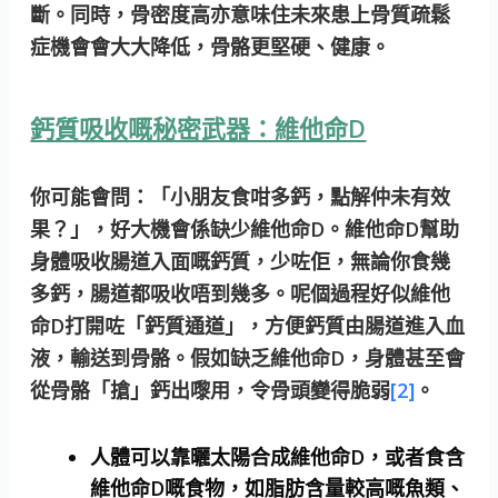
斷。同時，骨密度高亦意味住未來患上骨質疏鬆
症機會會大大降低，骨骼更堅硬、健康。
鈣質吸收嘅秘密武器：維他命D
你可能會問：「小朋友食咁多鈣，點解仲未有效
果？」，好大機會係缺少維他命D。維他命D幫助
身體吸收腸道入面嘅鈣質，少咗佢，無論你食幾
多鈣，腸道都吸收唔到幾多。呢個過程好似維他
命D打開咗「鈣質通道」，方便鈣質由腸道進入血
液，輸送到骨骼。假如缺乏維他命D，身體甚至會
從骨骼「搶」鈣出嚟用，令骨頭變得脆弱
[2]
。
人體可以靠曬太陽合成維他命D，或者食含
維他命D嘅食物，如脂肪含量較高嘅魚類、