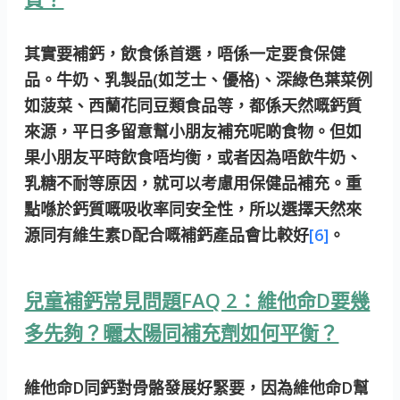
其實要補鈣，
飲食係首選，唔係一定要食保健
品
。牛奶、乳製品(如芝士、優格)、深綠色葉菜例
如菠菜、西蘭花同豆類食品等，都係天然嘅鈣質
來源，平日多留意幫小朋友補充呢啲食物。但如
果小朋友平時飲食唔均衡，或者因為唔飲牛奶、
乳糖不耐等原因，就可以考慮用保健品補充。重
點喺於鈣質嘅吸收率同安全性，所以選擇天然來
源同有維生素D配合嘅補鈣產品會比較好
[6]
。
兒童補鈣常見問題FAQ 2：維他命D要幾
多先夠？曬太陽同補充劑如何平衡？
維他命D同鈣對骨骼發展好緊要，因為維他命D幫