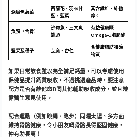
西蘭花、羽衣甘
富含纖維、維他
深綠色蔬菜
藍、菠菜
命K
沙甸魚、三文魚
有益健康嘅
魚類（含骨）
罐頭
Omega-3脂肪酸
含健康脂肪和礦
堅果及種子
芝麻、杏仁
物質
如果日常飲食難以完全補足鈣量，可以考慮使用
保健品提升鈣質吸收。不過挑選產品時，要注意
配方是否有維他命D同其他輔助吸收成分，並且遵
循醫生意見使用。
配合運動（例如跳繩、跑步）同曬太陽，多方面
維持骨骼健康，令小朋友嘅骨骼長得堅固健康，
仲有助長高！