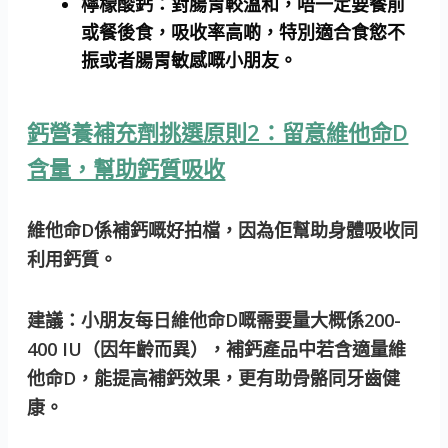
檸檬酸鈣：
對腸胃較溫和，唔一定要餐前
或餐後食，吸收率高啲，特別適合食慾不
振或者腸胃敏感嘅小朋友。
鈣營養補充劑挑選原則2：留意維他命D
含量，幫助鈣質吸收
維他命D係補鈣嘅好拍檔，因為佢幫助身體吸收同
利用鈣質。
建議：
小朋友每日維他命D嘅需要量大概係200-
400 IU（因年齡而異），補鈣產品中若含適量維
他命D，能提高補鈣效果，更有助骨骼同牙齒健
康。