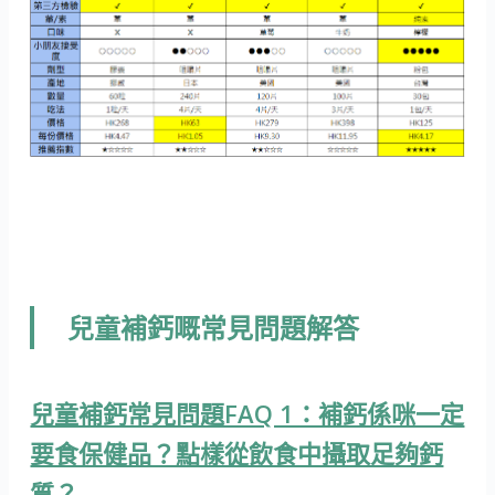
兒童補鈣嘅常見問題解答
兒童補鈣常見問題FAQ 1：補鈣係咪一定
要食保健品？點樣從飲食中攝取足夠鈣
質？