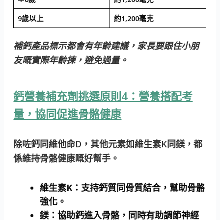
9歲以上
約1,200毫克
補鈣產品標示都會有年齡建議，家長要跟住小朋
友嘅實際年齡揀，避免過量。
鈣營養補充劑挑選原則4：營養搭配考
量，協同促進骨骼健康
除咗鈣同維他命D，其他元素如維生素K同鎂，都
係維持骨骼健康嘅好幫手。
維生素K：
支持鈣質同骨質結合，幫助骨骼
強化。
鎂：
協助鈣進入骨骼，同時有助調節神經