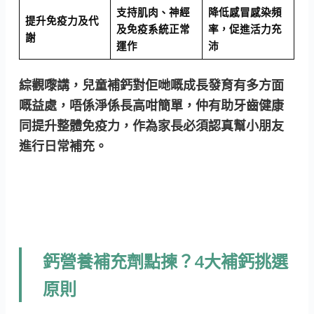
支持肌肉、神經
降低感冒感染頻
提升免疫力及代
及免疫系統正常
率，促進活力充
謝
運作
沛
綜觀嚟講，
兒童補鈣對佢哋嘅成長發育有多方面
嘅益處，唔係淨係長高咁簡單
，仲有助牙齒健康
同提升整體免疫力，作為家長必須認真幫小朋友
進行日常補充。
鈣營養補充劑點揀？4大補鈣挑選
原則