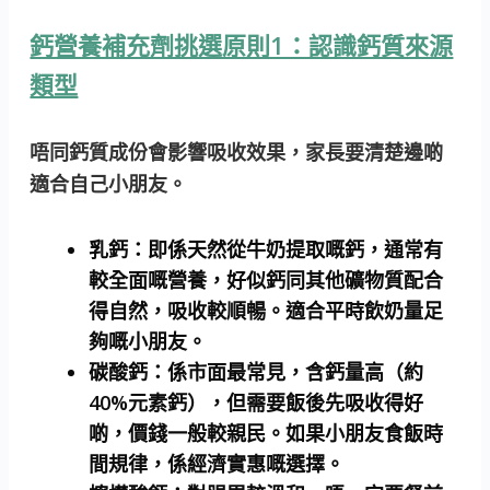
鈣營養補充劑挑選原則1：認識鈣質來源
類型
唔同鈣質成份會影響吸收效果，家長要清楚邊啲
適合自己小朋友。
乳鈣：
即係天然從牛奶提取嘅鈣，通常有
較全面嘅營養，好似鈣同其他礦物質配合
得自然，吸收較順暢。適合平時飲奶量足
夠嘅小朋友。
碳酸鈣：
係市面最常見，含鈣量高（約
40%元素鈣），但需要飯後先吸收得好
啲，價錢一般較親民。如果小朋友食飯時
間規律，係經濟實惠嘅選擇。