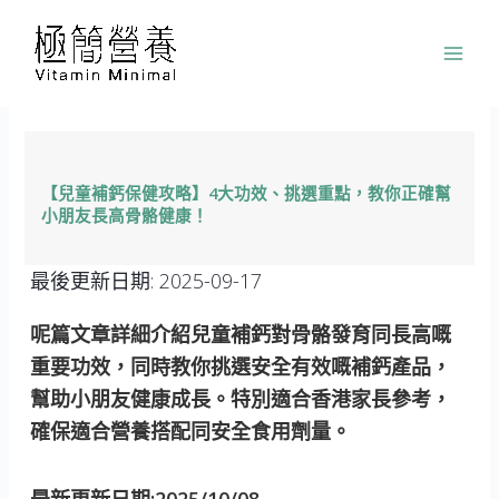
跳
至
主
要
內
容
【兒童補鈣保健攻略】4大功效、挑選重點，教你正確幫
小朋友長高骨骼健康！
最後更新日期:
2025-09-17
呢篇文章詳細介紹兒童補鈣對骨骼發育同長高嘅
重要功效，同時教你挑選安全有效嘅補鈣產品，
幫助小朋友健康成長。特別適合香港家長參考，
確保適合營養搭配同安全食用劑量。
最新更新日期:2025/10/08