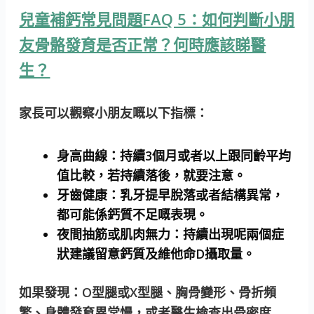
兒童補鈣常見問題FAQ 5：如何判斷小朋
友骨骼發育是否正常？何時應該睇醫
生？
家長可以觀察小朋友嘅以下指標：
身高曲線：
持續3個月或者以上跟同齡平均
值比較，若持續落後，就要注意。
牙齒健康：
乳牙提早脫落或者結構異常，
都可能係鈣質不足嘅表現。
夜間抽筋或肌肉無力：
持續出現呢兩個症
狀建議留意鈣質及維他命D攝取量。
如果發現：O型腿或X型腿、胸骨變形、骨折頻
繁、身體發育異常慢，或者醫生檢查出骨密度