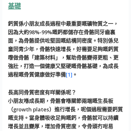
基礎
鈣質係小朋友成長過程中最重要嘅礦物質之一，
因為大約98%-99%嘅鈣都儲存在骨骼同牙齒裏
面，為骨骼提供咗堅固嘅結構同密度。特別係兒
童同青少年，骨骼快速增長，好需要足夠嘅鈣質
嚟做骨骼「建築材料」，幫助骨骼變得更粗、更
強壯，打造一個健康又堅硬嘅骨骼基礎，為成長
過程嘅骨質健康做好準備
[1]
。
長高同骨質密度有咩關係呢？
小朋友喺成長期，骨骼會喺關節兩端嘅生長板
（growth plates）進行增長，呢個過程需要鈣質
嘅支持。當身體吸收足夠嘅鈣，骨骼就可以持續
增長並且變厚，增加骨質密度，令骨頭冇咁易