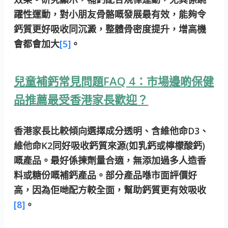
躍性運動，對小朋友骨骼嘅發展最有效，能夠令
鈣質更好吸收同沉澱，整體骨密度提升，增高機
會都會加大
[5]
。
兒童補鈣常見問題FAQ 4：市場邊啲保健
品推薦最受香港家長歡迎？
香港家長比較傾向選擇成分透明、含維他命D3、
維他命K2同好吸收鈣質來源(如乳鈣或檸檬酸鈣)
嘅產品。最好係揀劑量合適，無添加過多人造香
料或糖份嘅補鈣產品。部分產品喺市面評價好
高，因為佢哋配方較全面，幫助鈣質更有效吸收
[8]
。