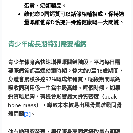
蛋黃、奶類製品。
維他命D同鈣質可以話係相輔相成，保持適
量嘅維他命D係提升骨骼健康嘅一大關鍵。
青少年成長期特別需要補鈣
青少年係身高快速增長嘅關鍵階段，平均每日需
要嘅鈣質都高過幼童時期。係大約9至18歲期間，
身體會累積多達37%嘅成年骨質，呢段期間嘅鈣
吸收同利用係一生當中最高峰。呢個時候，如果
鈣質唔足夠，有機會影響最大骨質密度（peak
bone mass），導致未來較易出現骨質疏鬆同骨
骼問題
[3]
。
仲有啲研究發現，男仔嘅身高同鈣攝取量有明顯