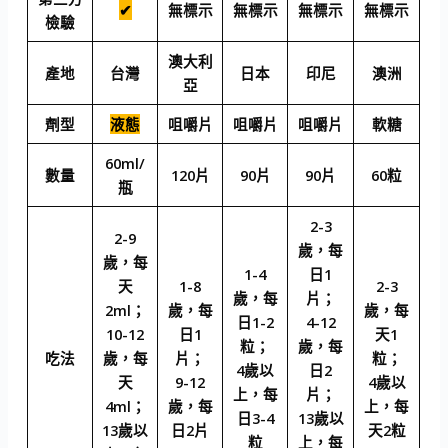
✔
無標示
無標示
無標示
無標示
檢驗
澳大利
產地
台灣
日本
印尼
澳洲
亞
劑型
液態
咀嚼片
咀嚼片
咀嚼片
軟糖
60ml/
數量
120片
90片
90片
60粒
瓶
2-3
2-9
歲，每
歲，每
1-4
日1
天
1-8
2-3
歲，每
片；
2ml；
歲，每
歲，每
日1-2
4-12
10-12
日1
天1
粒；
歲，每
吃法
歲，每
片；
粒；
4歲以
日2
天
9-12
4歲以
上，每
片；
4ml；
歲，每
上，每
日3-4
13歲以
13歲以
日2片
天2粒
粒
上，每