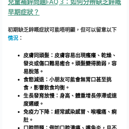
兒童補鋅問題FAQ 3：如何分辨缺乏鋅嘅
早期症狀？
初期缺乏鋅嘅症狀可能唔明顯，但可以留意以下
情況
：
皮膚同頭髮
：皮膚容易出現瘙癢、乾燥、
發炎或傷口難易癒合。頭髮變得脆弱，容
易脫落。
食慾減退
：小朋友可能會無胃口甚至挑
食，影響飲食均衡。
生長發育放慢
：身高、體重增長停滯或速
度遲緩。
免疫力下降
：經常感染感冒、喉嚨痛、痾
肚。
口腔問題
：例如口腔潰瘍、嘴角炎，且不