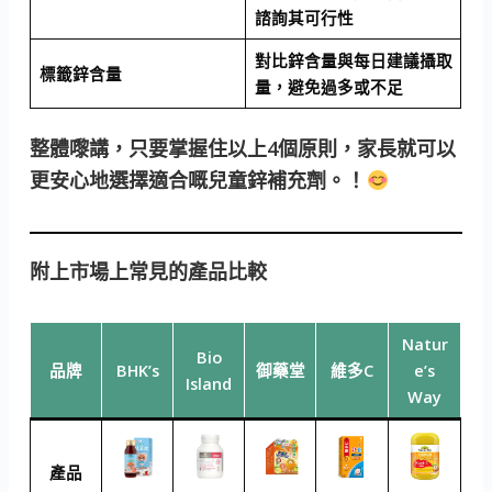
諮詢其可行性
對比鋅含量與每日建議攝取
標籤鋅含量
量，避免過多或不足
整體嚟講，只要掌握住以上4個原則，家長就可以
更安心地選擇適合嘅兒童鋅補充劑。！
附上市場上常見的產品比較
Natur
Bio
品牌
BHK’s
御藥堂
維多C
e’s
Island
Way
產品