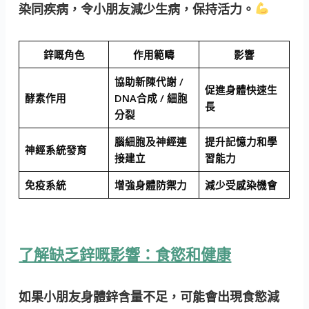
染同疾病，令小朋友減少生病，保持活力。
鋅嘅角色
作用範疇
影響
協助新陳代謝 /
促進身體快速生
酵素作用
DNA合成 / 細胞
長
分裂
腦細胞及神經連
提升記憶力和學
神經系統發育
接建立
習能力
免疫系統
增強身體防禦力
減少受感染機會
了解缺乏鋅嘅影響：食慾和健康
如果小朋友身體鋅含量不足，可能會出現
食慾減