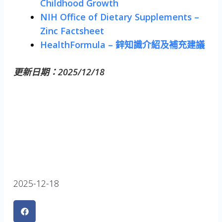
Childhood Growth
NIH Office of Dietary Supplements –
Zinc Factsheet
HealthFormula – 鋅知識介紹及補充建議
更新日期：2025/12/18
2025-12-18