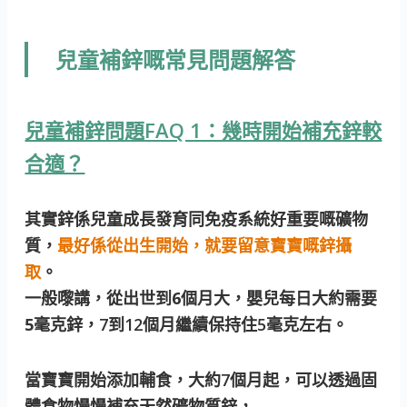
兒童補鋅嘅常見問題解答
兒童補鋅問題FAQ 1：幾時開始補充鋅較
合適？
其實鋅係兒童成長發育同免疫系統好重要嘅礦物
質，
最好係從出生開始，就要留意寶寶嘅鋅攝
取
。
一般嚟講，
從出世到6個月大，嬰兒每日大約需要
5毫克鋅
，7到12個月繼續保持住5毫克左右。
當寶寶開始添加輔食，大約7個月起，可以透過固
體食物慢慢補充天然礦物質鋅，