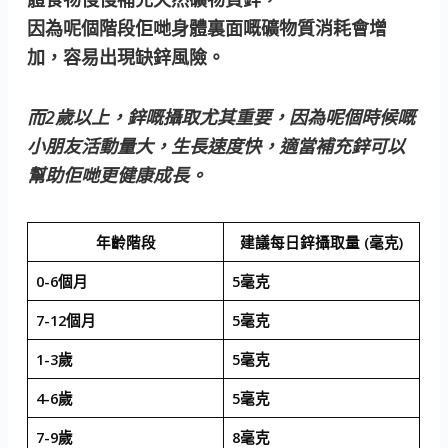
因為呢個階段佢哋身體裏面嘅礦物質消耗會增
加，容易出現缺鋅風險。
而2歲以上，鋅嘅攝取尤其重要，因為呢個時候嘅
小朋友活動量大，生長速度快，適當補充鋅可以
幫助佢哋更健康成長。
年齡階段
建議每日鋅攝取量 (毫克)
0-6個月
5毫克
7-12個月
5毫克
1-3歲
5毫克
4-6歲
5毫克
7-9歲
8毫克