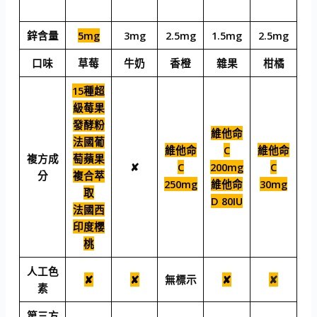
鋅含量
5mg
3mg
2.5mg
1.5mg
2.5mg
口味
草莓
牛奶
香橙
雜果
柑橘
15種超
級莓果
發酵粉
維他命
法國葡
維他命
C
維他命
複方成
萄蘋果
✘
C
200mg
C
分
複合萃
250mg
維他命
30mg
取
D 80IU
法國西
印度櫻
桃
人工色
✘
✘
無標示
✘
✘
素
第三方