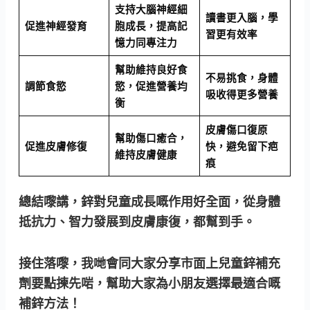
支持大腦神經細
讀書更入腦，學
促進神經發育
胞成長，提高記
習更有效率
憶力同專注力
幫助維持良好食
不易挑食，身體
調節食慾
慾，促進營養均
吸收得更多營養
衡
皮膚傷口復原
幫助傷口癒合，
促進皮膚修復
快，避免留下疤
維持皮膚健康
痕
總結嚟講，鋅對兒童成長嘅作用好全面，從身體
抵抗力、智力發展到皮膚康復，都幫到手。
接住落嚟，我哋會同大家分享市面上兒童鋅補充
劑要點揀先啱，幫助大家為小朋友選擇最適合嘅
補鋅方法！