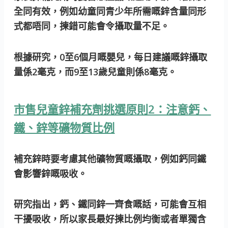
全同有效，例如幼童同青少年所需嘅鋅含量同形
式都唔同，揀錯可能會令攝取量不足。
根據研究，0至6個月嘅嬰兒，每日建議嘅鋅攝取
量係2毫克，而9至13歲兒童則係8毫克。
市售兒童鋅補充劑挑選原則2：注意鈣、
鐵、鋅等礦物質比例
補充鋅時要考慮其他礦物質嘅攝取，例如鈣同鐵
會影響鋅嘅吸收。
研究指出，鈣、鐵同鋅一齊食嘅話，可能會互相
干擾吸收，所以家長最好揀比例均衡或者單獨含