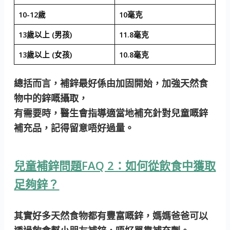
10-12歲
10毫克
13歲以上 (男孩)
11.8毫克
13歲以上 (女孩)
10.8毫克
總括而言，
補鋅最好係由加固開始，加強天然食
物中的鋅嘅攝取
，
有需要時，醫生會指導適當地補充針對兒童嘅鋅
補充品，記得留意唔好過量。
兒童補鋅問題FAQ 2：如何從飲食中獲取
足夠鋅？
其實好多天然食物都有豐富嘅鋅，媽媽爸爸可以