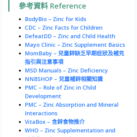
參考資料 Reference
BodyBio – Zinc for Kids
CDC – Zinc Facts for Children
DefeatDD – Zinc and Child Health
Mayo Clinic – Zinc Supplement Basics
MomBaby – 兒童鋅缺乏早期症狀及補充
指引與注意事項
MSD Manuals – Zinc Deficiency
NNBSHOP – 兒童補鋅相關知識
PMC – Role of Zinc in Child
Development
PMC – Zinc Absorption and Mineral
Interactions
VitaBox – 含鋅食物推介
WHO – Zinc Supplementation and