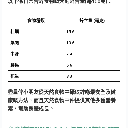
以下係日常含鋅食物嘅大約鋅含量(每100克)：
食物種類
鋅含量 (毫克)
牡蠣
15.6
螺肉
10.6
牛肝
7.4
腰果
5.6
花生
3.3
盡量俾小朋友從天然食物中攝取鋅喺最安全及健
康嘅方法
，而且天然食物中仲提供其他多種營養
素，幫助身體成長。