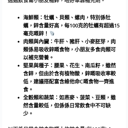
透過飲食幫小朋友補鋅，唔好單靠補充劑。
海鮮類：牡蠣、貝類、螺肉
，特別係牡
蠣，鋅含量好高，每100克的牡蠣有超過15
毫克嘅鋅！
肉類與內臟：牛肝、豬肝、小麥胚芽
，肉
類係易吸收鋅嘅食物，小朋友多食肉類可
以補充營養。
堅果與種子：腰果、花生、南瓜籽
，雖然
含鋅，但由於含有植物酸，鋅嘅吸收率較
低，建議搭配富含維他命C嘅食物一齊進
食。
全穀類和蔬菜：如燕麥、菠菜、豆類
，雖
然含量較低，但係係日常飲食中不可缺
少。