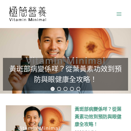
跳
至
主
要
內
容
黃斑部病變係咩？從葉黃素功效到預
防與眼健康全攻略！
黃斑部病變係咩？從葉
黃素功效到預防與眼健
康全攻略！