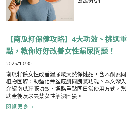
2026/01/24
頁
頁
頁
頁
頁
【南瓜籽保健攻略】4大功效、挑選重
面
面
面
面
面
點，教你好好改善女性漏尿問題！
2025/10/30
南瓜籽係女性改善漏尿嘅天然保健品，含木酮素同
植物固醇，助強化骨盆底肌同膀胱功能。本文深入
介紹南瓜籽嘅功效、選購重點同日常使用方式，幫
助產後及尿失禁女性解決困擾。
閱讀更多 »