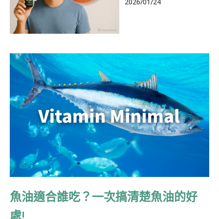
2026/01/24
頁
頁
頁
頁
頁
面
面
面
面
面
魚油適合誰吃？一次搞清楚魚油的好
處!