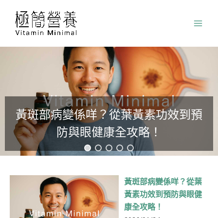
跳
至
主
要
內
容
黃斑部病變係咩？從葉黃素功效到預
防與眼健康全攻略！
黃斑部病變係咩？從葉
黃素功效到預防與眼健
康全攻略！